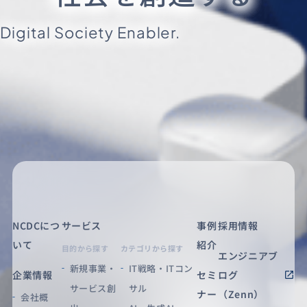
Digital Society Enabler.
NCDCにつ
サービス
事例
採用情報
いて
紹介
目的から探す
カテゴリから探す
エンジニアブ
新規事業・
IT戦略・ITコン
企業情報
セミ
ログ
サービス創
サル
ナー
（Zenn）
会社概