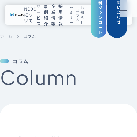
問
料
サ
事
企
採
い
セ
お
ダ
NCDC
コ
ー
例
業
用
メニュ
合
ミ
知
ウ
につ
ラ
わ
ビ
紹
情
情
ナ
ら
ン
ム
いて
せ
ー
せ
ロ
ス
介
報
報
NCDCについて
ー
ド
ホーム
コラム
chevron_right
サービス
企業情報
コラム
Column
事例紹介
採用情報
セミナー
コラム
お知らせ
エンジニアブログ（Zenn）
お役立ち情報（PJ Insight）