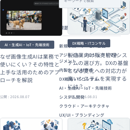
s
e
a
r
課題・目的から探す
c
h
DX戦略・ITコンサル
AI・生成AI・IoT・先端技術
新規事業・サービス企画
製造業向け販売管理シス
アジャイル・プロジェクトマネ
なぜ画像生成AIは業務で
ジメント
テムの選び方。DXの基盤
使いにくい？その特性と
となる変化への対応力が
内製化・人材育成
上手な活用のためのアプ
高いシステムを実現する
ローチを解説
DX戦略・ITコンサル
には？
AI・生成AI・IoT・先端技術
公開 : 2026.08.07
システム開発
公開 : 2026.08.01
クラウド・アーキテクチャ
UX/UI・ブランディング