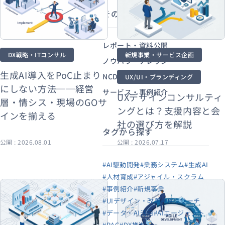
その他から探す
レポート・資料公開
DX戦略・ITコンサル
新規事業・サービス企画
ノウハウ・ナレッジ
生成AI導入をPoC止まり
NCDCの取り組み・お知らせ
UX/UI・ブランディング
にしない方法──経営
サービス・事例紹介
UXデザインコンサルティ
層・情シス・現場のGOサ
ングとは？支援内容と会
インを揃える
社の選び方を解説
タグから探す
公開 : 2026.08.01
公開 : 2026.07.17
#AI駆動開発
#業務システム
#生成AI
#人材育成
#アジャイル・スクラム
#事例紹介
#新規事業
#UIデザイン・改善
#UXリサーチ
#データ・AI活用
#AIエージェント
#RAG
#DX推進