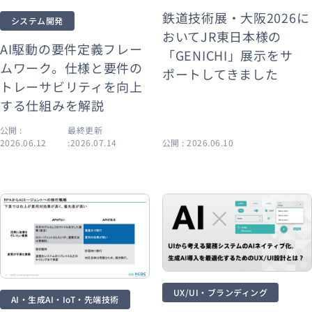
鉄道技術展・大阪2026に
システム開発
おいてJR東日本様の
AI駆動の要件定義フレー
「GENICHI」展示をサ
ムワーク。仕様と要件の
ポートしてきました
トレーサビリティを向上
する仕組みを解説
公開 :
最終更新
2026.06.12
:2026.07.14
公開 : 2026.06.10
UX/UI・ブランディング
AI・生成AI・IoT・先端技術