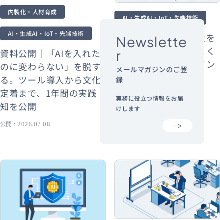
内製化・人材育成
AI・生成AI・IoT・先端技術
AI・生成AI・IoT・先端技術
予測モデルの精度向上を
Newslette
実現する方法とは？よく
資料公開｜「AIを入れた
r
ある失敗と改善のポイン
のに変わらない」を脱す
メールマガジンのご登
トを解説
る。ツール導入から文化
録
定着まで、1年間の実践
実務に役立つ情報をお届
知を公開
けします
公開 : 2026.07.08
公開 : 2026.07.07