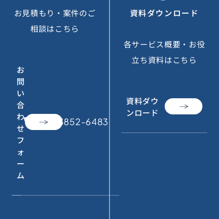
お見積もり・案件のご
資料ダウンロード
相談はこちら
各サービス概要・お役
立ち資料はこちら
お
問
い
資料ダウ
合
ンロード
わ
call
050-3852-6483
せ
フ
ォ
ー
ム