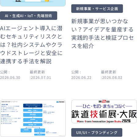
新規事業・サービス企画
AI・生成AI・IoT・先端技術
新規事業が思いつかな
AIエージェント導入に潜
い？アイデアを量産する
むセキュリティリスクと
実践的手法と検証プロセ
は？社内システムやクラ
スを紹介
ウドストレージと安全に
連携する手法を解説
公開 :
最終更新
公開 :
最終更新
2026.06.30
:2026.07.01
2026.06.22
:2026.08.02
UX/UI・ブランディング