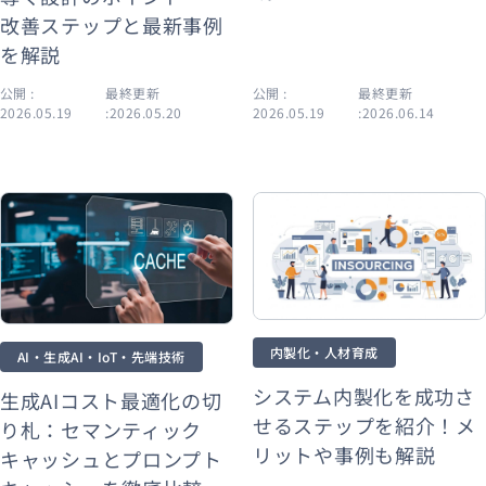
改善ステップと最新事例
を解説
公開 :
最終更新
公開 :
最終更新
2026.05.19
:2026.05.20
2026.05.19
:2026.06.14
内製化・人材育成
AI・生成AI・IoT・先端技術
システム内製化を成功さ
生成AIコスト最適化の切
せるステップを紹介！メ
り札：セマンティック
リットや事例も解説
キャッシュとプロンプト