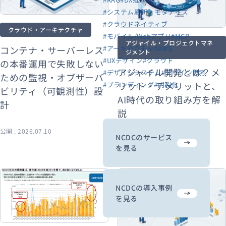
#システム刷新・モダナイズ
#クラウドネイティブ
クラウド・アーキテクチャ
#モバイル/Webアプリ
#MCP
アジャイル・プロジェクトマネ
コンテナ・サーバーレス
#アーキテクチャ
#AWS
ジメント
#UXデザイン
#クラウド
の本番運用で失敗しない
アジャイル開発とは？メ
#デザインシステム
#デザイン思考
ための監視・オブザーバ
リット・デメリットと、
#ブランディング
#内製化
ビリティ（可観測性）設
AI時代の取り組み方を解
計
説
公開 : 2026.07.10
公開 : 2026.07.08
NCDCのサービス
を見る
NCDCの導入事例
を見る