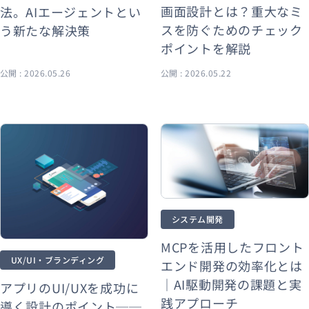
画面設計とは？重大なミ
法。AIエージェントとい
スを防ぐためのチェック
う新たな解決策
ポイントを解説
公開 : 2026.05.26
公開 : 2026.05.22
システム開発
MCPを活用したフロント
UX/UI・ブランディング
エンド開発の効率化とは
｜AI駆動開発の課題と実
アプリのUI/UXを成功に
践アプローチ
導く設計のポイント──