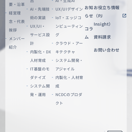
出
AI・生成AI
要・沿革
お知
お役立ち情報
AI・先端技
UX/UIデザイン
経営理
らせ
（PJ
術の実装
IoT・エッジコ
念・代表
Insight）
UX/UI・
ンピューティン
コラ
挨拶
サービス設
グ
ム
資料請求
メンバー
計
クラウド・アー
紹介
お問い合わせ
内製化・DX
キテクチャ
人材育成
システム開発・
IT基盤のモ
アジャイル
ダナイズ
内製化・人材育
システム開
成
発・運用
NCDCのプロダ
クト