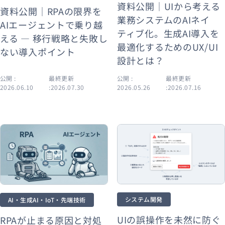
資料公開｜UIから考える
資料公開｜RPAの限界を
業務システムのAIネイ
AIエージェントで乗り越
ティブ化。生成AI導入を
える ― 移行戦略と失敗し
最適化するためのUX/UI
ない導入ポイント
設計とは？
公開 :
最終更新
公開 :
最終更新
2026.06.10
:2026.07.30
2026.05.26
:2026.07.16
システム開発
AI・生成AI・IoT・先端技術
UIの誤操作を未然に防ぐ
RPAが止まる原因と対処