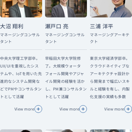
大沼 翔利
瀬戸口 亮
三浦 洋平
マネージングコンサル
マネージングコンサル
マネージングアーキテ
タント
タント
クト
中央大学理工学部卒。
早稲田大学大学院修
東京大学経済学部卒。
UX/UIを重視したシス
了。大規模ウォータ
クラウドネイティブな
テムや、IoTを用いた先
フォール開発やアジャ
アーキテクチャ設計か
進的なシステム開発な
イル開発の経験を活か
ら開発まで幅広いスキ
どでPMやコンサルタン
し、PM兼コンサルタン
ルと経験を有し、内製
トとして活躍
トとして活躍
化支援の実績も多数
View more
View more
View more