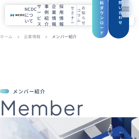
問
料
サ
事
企
採
い
セ
お
ダ
NCDC
コ
ー
例
業
用
メニュ
合
ミ
知
ウ
につ
ラ
わ
ビ
紹
情
情
ナ
ら
ン
ム
いて
せ
ー
せ
ロ
ス
介
報
報
NCDCについて
ー
ド
ホーム
企業情報
メンバー紹介
chevron_right
chevron_right
サービス
企業情報
事例紹介
採用情報
メンバー紹介
Member
セミナー
コラム
お知らせ
エンジニアブログ（Zenn）
お役立ち情報（PJ Insight）