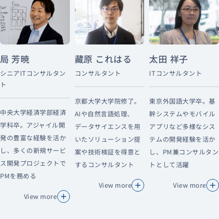
局 芳暁
藏原 これはる
太田 祥子
シニアITコンサルタン
コンサルタント
ITコンサルタント
ト
京都大学大学院修了。
東京外国語大学卒。基
中央大学経済学部経済
AIや自然言語処理、
幹システムやモバイル
学科卒。アジャイル開
データサイエンスを用
アプリなど多様なシス
発の豊富な経験を活か
いたソリューション提
テムの開発経験を活か
し、多くの新規サービ
案や技術検証を得意と
し、PM兼コンサルタン
ス開発プロジェクトで
するコンサルタント
トとして活躍
PMを務める
View more
View more
View more