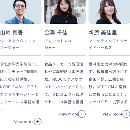
山﨑 真吾
金澤 千佳
新原 美佳里
シニアアカウントマ
アカウントマネー
マーケティングインサ
ネージャー
ジャー
イドセールス
茨城大学大学院修了。
食品メーカーで販促活
横浜国立大学大学院修
ITベンチャーで顧客対
動や営業戦略立案を経
了。教科書出版社にて
応全般を経験後、
験。NCDCではアカウ
企画開発、広報を経
NCDCではシニアアカ
ントマネージャーとし
験。NCDCではお客様
ウントマネージャーと
て、プロジェクト管理
との接点となるコンテ
してセールス業務を担
やセールス業務を担当
ンツづくりに従事する
当
View more
View more
View more