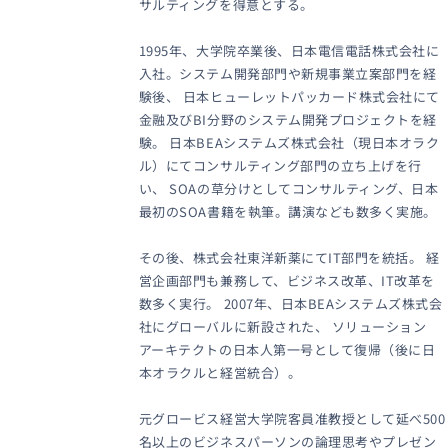
サルティングを得意とする。
1995年、大学院卒業後、日本電信電話株式会社に
入社。システム開発部門や新規事業立案部門を経
験後、 日本ヒューレットパッカード株式会社にて
金融及びBI分野のシステム開発プロジェクトを経
験。 日本BEAシステムズ株式会社（現日本オラク
ル）にてコンサルティング部門の立ち上げを行
い、 SOAの草分けとしてコンサルティング、日本
最初のSOA書籍を執筆。講演なども数多く実施。
その後、株式会社東洋新薬にてIT部門を統括。 経
営企画部門も兼務して、ビジネス改革、IT改革を
数多く実行。 2007年、日本BEAシステムズ株式会
社にグローバルに新設された、 ソリューション
アーキテクトの日本人第一号として復帰（後に日
本オラクルと経営統合）。
元グロービス経営大学院客員准教授として延べ500
名以上のビジネスパーソンの論理思考やプレゼン