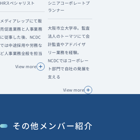
HRスペシャリスト
シニアコーポレートプ
ランナー
メディアレップにて販
大阪市立大学卒。監査
売促進業務と人事業務
法人のトーマツにて会
に従事した後、NCDC
計監査やアドバイザ
では中途採用や労務な
リー業務を経験。
ど人事業務全般を担当
NCDCではコーポレー
View more
ト部門で自社の発展を
支える
View more
その他メンバー紹介