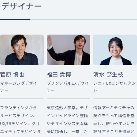
デザイナー
菅原 慎也
福田 貴博
清水 奈生枝
マネージングデザイ
プリンシパルUXデザイ
シニアUXコンサルタン
ナー
ナー
ト
ブランディングから
東京造形大学卒。デザ
情報アーキテクチャの
サービスデザイン、
インガイドライン整備
視点をもって構造を整
UX/UIデザイン、クリ
やデザインシステム構
理し、使いやすいUIを
エイティブデザインま
築に精通し、一貫した
設計することを得意と