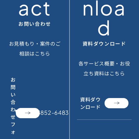
act
nloa
d
お問い合わせ
お見積もり・案件のご
資料ダウンロード
相談はこちら
各サービス概要・お役
立ち資料はこちら
お
問
い
資料ダウ
合
ンロード
わ
call
050-3852-6483
せ
フ
ォ