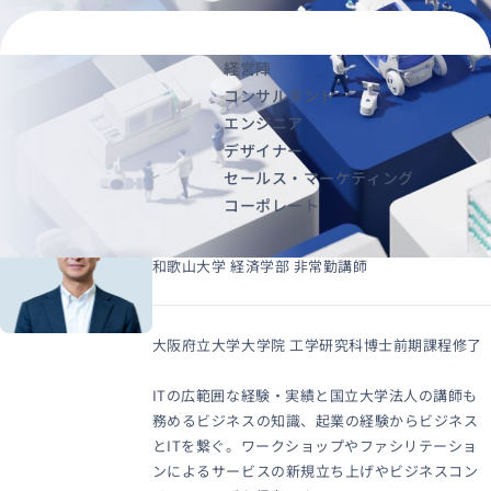
経営陣
経営陣
資料ダウンロード
お問い合わせ
コンサルタント
エンジニア
デザイナー
セールス・マーケティング
早津 俊秀
コーポレート
代表取締役 / ビジネスアーキテクト
和歌山大学 経済学部 非常勤講師
大阪府立大学大学院 工学研究科博士前期課程修了
ITの広範囲な経験・実績と国立大学法人の講師も
務めるビジネスの知識、起業の経験からビジネス
とITを繋ぐ。ワークショップやファシリテーショ
ンによるサービスの新規立ち上げやビジネスコン