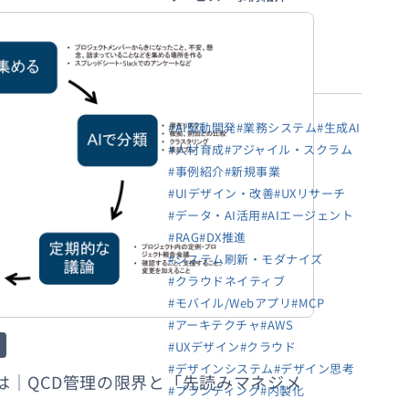
タグから探す
#AI駆動開発
#業務システム
#生成AI
#人材育成
#アジャイル・スクラム
#事例紹介
#新規事業
#UIデザイン・改善
#UXリサーチ
#データ・AI活用
#AIエージェント
#RAG
#DX推進
#システム刷新・モダナイズ
#クラウドネイティブ
#モバイル/Webアプリ
#MCP
#アーキテクチャ
#AWS
#UXデザイン
#クラウド
#デザインシステム
#デザイン思考
は｜QCD管理の限界と「先読みマネジメ
#ブランディング
#内製化