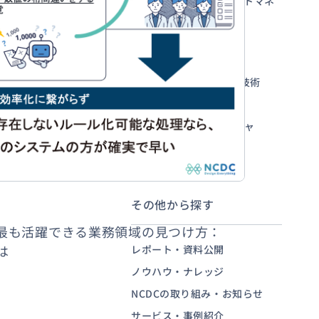
アジャイル・プロジェクトマネ
ジメント
内製化・人材育成
お問い合わせ
DX戦略・ITコンサル
AI・生成AI・IoT・先端技術
システム開発
クラウド・アーキテクチャ
UX/UI・ブランディング
その他から探す
が最も活躍できる業務領域の見つけ方：
は
レポート・資料公開
ノウハウ・ナレッジ
NCDCの取り組み・お知らせ
サービス・事例紹介