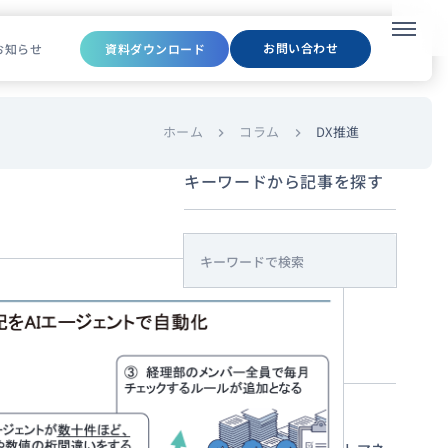
メニュ
お問い合わせ
お知らせ
資料ダウンロード
ホーム
コラム
DX推進
chevron_right
chevron_right
キーワードから記事を探す
s
e
a
r
課題・目的から探す
c
h
新規事業・サービス企画