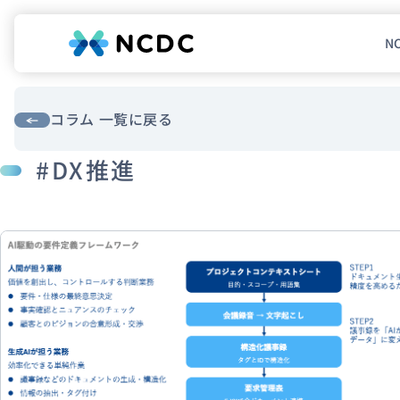
N
NCDCについて
サービス
コラム 一覧に戻る
#DX推進
企業情報
事例紹介
採用情報
セミナー
コラム
お知らせ
エンジニアブログ（Zenn）
お役立ち情報（PJ Insight）