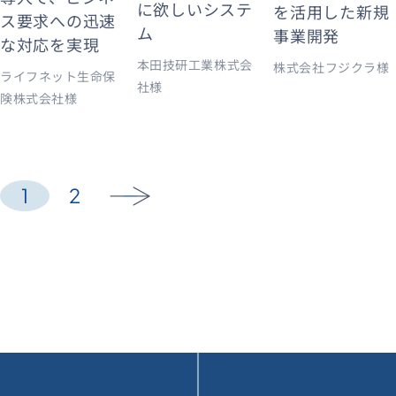
に欲しいシステ
を活用した新規
ス要求への迅速
ム
事業開発
な対応を実現
本田技研工業株式会
株式会社フジクラ様
ライフネット生命保
社様
険株式会社様
1
2
arrow_forward