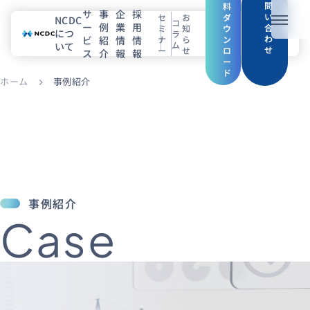
問
料
サ
事
企
採
い
セ
お
ダ
NCDC
コ
ー
例
業
用
メニュ
合
ミ
知
ウ
につ
ラ
わ
ビ
紹
情
情
ナ
ら
ン
ム
いて
せ
ー
せ
ロ
ス
介
報
報
NCDCについて
ー
ド
ホーム
事例紹介
chevron_right
サービス
企業情報
事例紹介
採用情報
事例紹介
Case
セミナー
コラム
お知らせ
エンジニアブログ（Zenn）
お役立ち情報（PJ Insight）