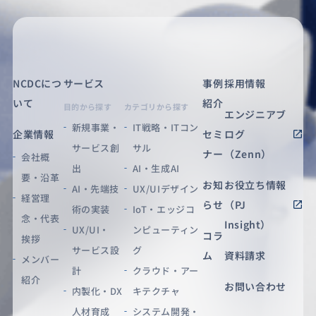
NCDCにつ
サービス
事例
採用情報
いて
紹介
目的から探す
カテゴリから探す
エンジニアブ
新規事業・
IT戦略・ITコン
企業情報
セミ
ログ
サービス創
サル
ナー
（Zenn）
会社概
出
AI・生成AI
要・沿革
お知
お役立ち情報
AI・先端技
UX/UIデザイン
経営理
らせ
（PJ
術の実装
IoT・エッジコ
念・代表
Insight）
UX/UI・
ンピューティン
コラ
挨拶
サービス設
グ
ム
資料請求
メンバー
計
クラウド・アー
紹介
お問い合わせ
内製化・DX
キテクチャ
人材育成
システム開発・