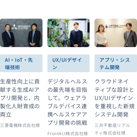
UX/UIデザイ
AI・IoT・先
アプリ・シス
ン
端技術
テム開発
デジタルヘルス
生産性向上に貢
クラウドネイ
の最先端を目指
献する生成AIア
ティブな設計と
して。ウェアラ
プリ開発と、内
UX/UIデザイン
ブルデバイス連
製化人財育成の
を重視した新規
携ヘルスケアア
両立
システム開発
プリ開発の挑戦
三菱電機株式会社様
三井不動産リアル
ティ株式会社様
FrontAct株式会社様