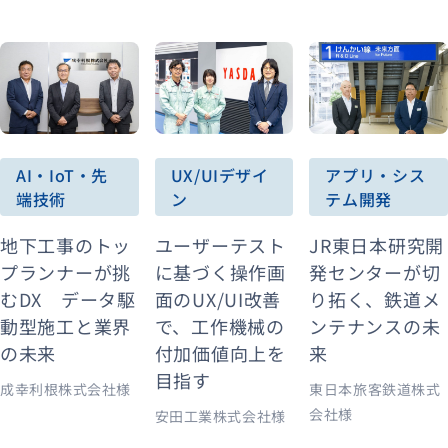
AI・IoT・先
アプリ・シス
UX/UIデザイ
端技術
テム開発
ン
地下工事のトッ
JR東日本研究開
ユーザーテスト
プランナーが挑
発センターが切
に基づく操作画
むDX データ駆
り拓く、鉄道メ
面のUX/UI改善
動型施工と業界
ンテナンスの未
で、工作機械の
の未来
来
付加価値向上を
目指す
成幸利根株式会社様
東日本旅客鉄道株式
会社様
安田工業株式会社様