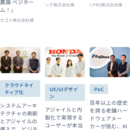
農園 ベジホー
ング株式会社様
i-PRO株式会社様
ム！」
カゴメ株式会社様
クラウドネイ
UX/UIデザイ
PoC
ティブ化
ン
百年以上の歴史
システムアーキ
アジャイルと内
を誇る老舗ハー
テクチャの刷新
製化で実現する
ドウェアメー
とアジャイルの
ユーザーが本当
カーが挑む、AI
導入で、ビジネ