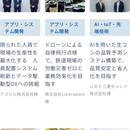
アプリ・シス
AI・IoT・先
アプリ・シス
テム開発
端技術
テム開発
ドローンによる
AIを用いた生コ
限られた人員で
自律飛行点検
ンの品質予測シ
現場の生産性を
で、鉄道現場の
ステム構築で、
最大化する 人
労働災害ゼロと
品質安定と省人
員配置システム
業務効率化を目
化を目指す
刷新とデータ駆
指す
動型DXへの挑戦
ＵＢＥ三菱セメント
株式会社様
株式会社Liberaware
アズビル株式会社様
様