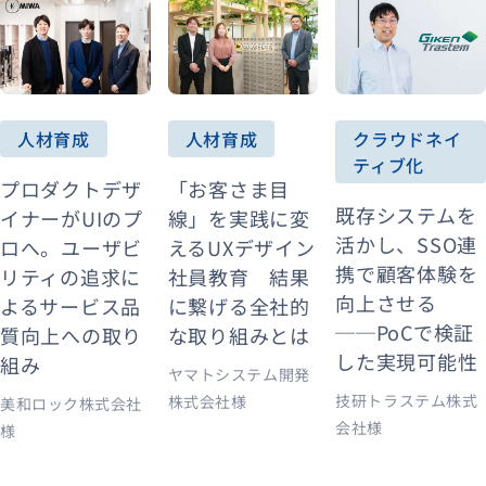
人材育成
人材育成
クラウドネイ
ティブ化
プロダクトデザ
「お客さま目
既存システムを
イナーがUIのプ
線」を実践に変
活かし、SSO連
ロへ。ユーザビ
えるUXデザイン
携で顧客体験を
リティの追求に
社員教育 結果
向上させる
よるサービス品
に繋げる全社的
──PoCで検証
質向上への取り
な取り組みとは
した実現可能性
組み
ヤマトシステム開発
技研トラステム株式
株式会社様
美和ロック株式会社
会社様
様