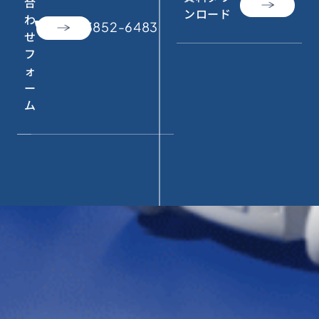
合
ンロード
わ
call
050-3852-6483
せ
フ
ォ
ー
ム