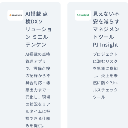
AI搭載 点
見えない不
検DXソ
安を減らす
リューショ
マネジメン
ン ミエル
トツール
テンケン
PJ Insight
AI搭載の点検
プロジェクト
管理アプリ
に潜むリスク
で、設備点検
を早期に察知
の記録から不
し、炎上を未
具合対応・帳
然に防ぐPJヘ
票出力まで一
ルスチェック
元化し、現場
ツール
の状況をリア
ルタイムに把
握できる仕組
みを提供。