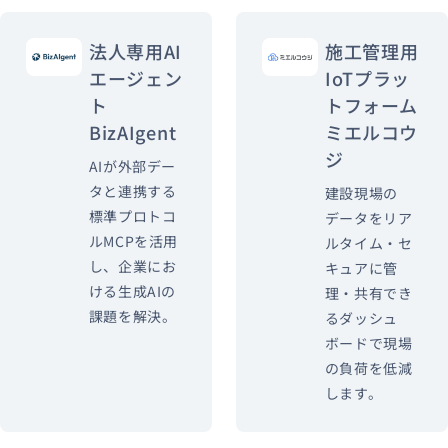
法人専用AI
施工管理用
エージェン
IoTプラッ
資料ダウンロード
お問い合わせ
ト
トフォーム
BizAIgent
ミエルコウ
ジ
AIが外部デー
タと連携する
建設現場の
標準プロトコ
データをリア
ルMCPを活用
ルタイム・セ
し、企業にお
キュアに管
ける生成AIの
理・共有でき
課題を解決。
るダッシュ
ボードで現場
の負荷を低減
します。