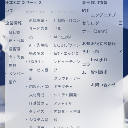
NCDCにつ
サービス
事例
採用情報
いて
紹介
目的から探す
カテゴリから探す
エンジニアブ
新規事業・
IT戦略・ITコン
企業情報
セミ
ログ
サービス創
サル
ナー
（Zenn）
会社概
出
AI・生成AI
要・沿革
お知
お役立ち情報
AI・先端技
UX/UIデザイン
経営理
らせ
（PJ
術の実装
IoT・エッジコ
念・代表
Insight）
UX/UI・
ンピューティン
コラ
挨拶
サービス設
グ
ム
資料請求
メンバー
計
クラウド・アー
紹介
お問い合わせ
内製化・DX
キテクチャ
人材育成
システム開発・
IT基盤のモ
アジャイル
ダナイズ
内製化・人材育
システム開
成
発・運用
NCDCのプロダ