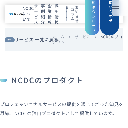
問
料
サ
事
企
採
い
セ
お
ダ
NCDC
コ
ー
例
業
用
メニュ
合
ミ
知
ウ
につ
ラ
わ
ビ
紹
情
情
ナ
ら
ン
ム
いて
せ
ー
せ
ロ
ス
介
報
報
NCDCについて
ー
ド
サービス
ホーム
サービス
NCDCのプロ
chevron_right
chevron_right
サービス 一覧に戻る
ダクト
企業情報
事例紹介
NCDCのプロダクト
採用情報
セミナー
コラム
お知らせ
プロフェッショナルサービスの提供を通じて培った知見を
エンジニアブログ（Zenn）
凝縮。NCDCの独自プロダクトとして提供しています。
お役立ち情報（PJ Insight）