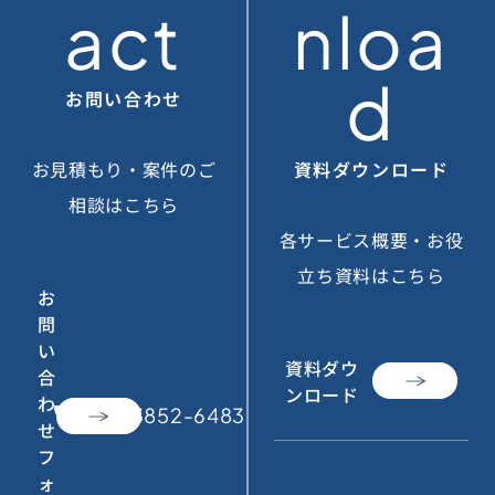
act
nloa
d
お問い合わせ
お見積もり・案件のご
資料ダウンロード
相談はこちら
各サービス概要・お役
立ち資料はこちら
お
問
い
資料ダウ
合
ンロード
わ
call
050-3852-6483
せ
フ
ォ