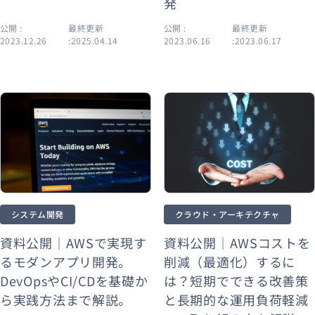
発
公開 :
最終更新
公開 :
最終更新
2023.12.26
:2025.04.14
2023.06.16
:2023.06.17
クラウド・アーキテクチャ
システム開発
資料公開｜AWSコストを
資料公開｜AWSで実現す
削減（最適化）するに
るモダンアプリ開発。
は？短期でできる改善策
DevOpsやCI/CDを基礎か
と長期的な運用負荷軽減
ら実践方法まで解説。