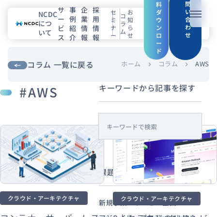
問
料
サ
事
企
採
い
セ
お
ダ
NCDC
コ
ー
例
業
用
メニュ
合
ミ
知
ウ
につ
ラ
わ
ビ
紹
情
情
ナ
ら
ン
ム
いて
せ
ー
せ
ロ
ス
介
報
報
NCDCについて
ー
ド
サービス
コラム 一覧に戻る
ホーム
コラム
AWS
chevron_right
chevron_right
キーワードから記事を探す
#AWS
企業情報
事例紹介
s
採用情報
e
a
r
セミナー
コラム
お知らせ
課題・目的から探す
c
エンジニアブログ（Zenn）
h
お役立ち情報（PJ Insight）
クラウド・アーキテクチャ
クラウド・アーキテクチャ
新規事業・サービス企画