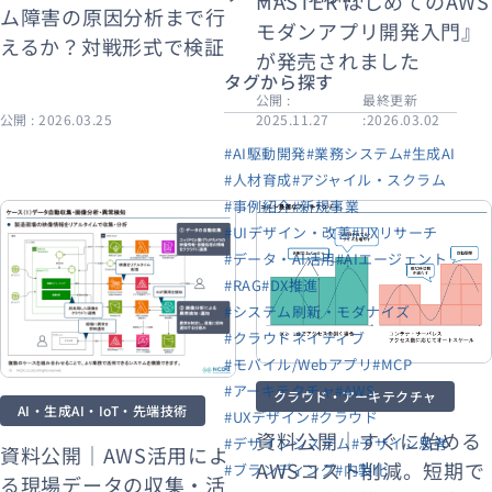
MASTER はじめてのAWS
ム障害の原因分析まで行
モダンアプリ開発入門』
えるか？対戦形式で検証
が発売されました
タグから探す
公開 :
最終更新
公開 : 2026.03.25
2025.11.27
:2026.03.02
#AI駆動開発
#業務システム
#生成AI
#人材育成
#アジャイル・スクラム
#事例紹介
#新規事業
#UIデザイン・改善
#UXリサーチ
#データ・AI活用
#AIエージェント
#RAG
#DX推進
#システム刷新・モダナイズ
#クラウドネイティブ
#モバイル/Webアプリ
#MCP
#アーキテクチャ
#AWS
クラウド・アーキテクチャ
AI・生成AI・IoT・先端技術
#UXデザイン
#クラウド
資料公開｜すぐに始める
#デザインシステム
#デザイン思考
資料公開｜AWS活用によ
AWSコスト削減。短期で
#ブランディング
#内製化
る現場データの収集・活