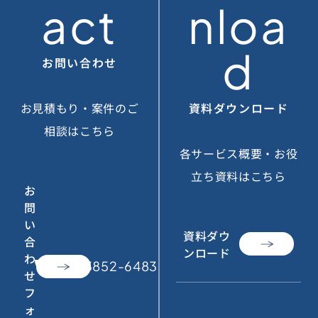
act
nloa
d
お問い合わせ
お見積もり・案件のご
資料ダウンロード
相談はこちら
各サービス概要・お役
立ち資料はこちら
お
問
い
資料ダウ
合
ンロード
わ
call
050-3852-6483
せ
フ
ォ