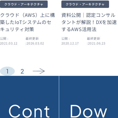
クラウド・アーキテクチャ
クラウド・アーキテクチャ
クラウド（AWS）上に構
資料公開｜認定コンサル
築したIoTシステムのセ
タントが解説！DXを加速
キュリティ対策
するAWS活用法
公開 :
最終更新
公開 :
最終更新
2021.03.12
:2026.03.02
2020.12.17
:2021.06.23
1
2
arrow_forward
Cont
Dow