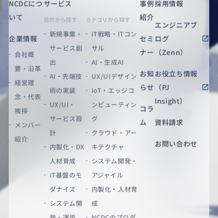
NCDCにつ
サービス
事例
採用情報
いて
紹介
目的から探す
カテゴリから探す
エンジニアブ
新規事業・
IT戦略・ITコン
企業情報
セミ
ログ
サービス創
サル
ナー
（Zenn）
会社概
出
AI・生成AI
要・沿革
お知
お役立ち情報
AI・先端技
UX/UIデザイン
経営理
らせ
（PJ
術の実装
IoT・エッジコ
念・代表
Insight）
UX/UI・
ンピューティン
コラ
挨拶
サービス設
グ
ム
資料請求
メンバー
計
クラウド・アー
紹介
お問い合わせ
内製化・DX
キテクチャ
人材育成
システム開発・
IT基盤のモ
アジャイル
ダナイズ
内製化・人材育
システム開
成
発・運用
NCDCのプロダ