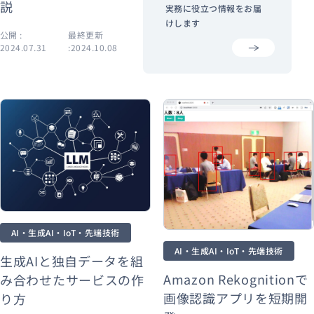
説
ティスを紹介
実務に役立つ情報をお届
けします
公開 :
最終更新
公開 :
最終更新
2024.07.31
:2024.10.08
2024.02.01
:2024.04.08
AI・生成AI・IoT・先端技術
AI・生成AI・IoT・先端技術
生成AIと独自データを組
Amazon Rekognitionで
み合わせたサービスの作
画像認識アプリを短期開
り方