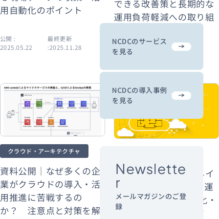
できる改善策と長期的な
用自動化のポイント
運用負荷軽減への取り組
み方を解説
公開 :
最終更新
NCDCのサービス
2025.05.22
:2025.11.28
公開 : 2024.09.06
を見る
NCDCの導入事例
を見る
クラウド・アーキテクチャ
クラウド・アーキテクチャ
Newslette
資料公開｜なぜ多くの企
資料公開｜クラウドネイ
r
業がクラウドの導入・活
ティブ時代のシステム運
用推進に苦戦するの
メールマガジンのご登
用・監視とは？ 自動化・
録
か？ 注意点と対策を解
効率化のベストプラク