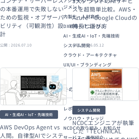
コンテナ・サーバーレス
3大クラウドのAIサービ
アジャイル・プロジェクトマネ
ジメント
の本番運用で失敗しない
スを超簡単比較。AWS・
ための監視・オブザーバ
Azure・Google Cloudの
内製化・人材育成
資料ダウンロード
お問い合わせ
ビリティ（可観測性）設
特長と選び方
DX戦略・ITコンサル
計
AI・生成AI・IoT・先端技術
公開 : 2026.07.10
システム開発
公開 : 2026.05.12
クラウド・アーキテクチャ
UX/UI・ブランディング
その他から探す
レポート・資料公開
システム開発
AI・生成AI・IoT・先端技術
ノウハウ・ナレッジ
NCDCエンジニアが執筆
AWS DevOps Agent vs
NCDCの取り組み・お知らせ
した『TECHNICAL
人間。自律型AIでシステ
サービス・事例紹介