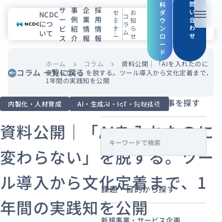
問
料
サ
事
企
採
い
セ
お
ダ
NCDC
コ
ー
例
業
用
メニュ
合
ミ
知
ウ
につ
ラ
わ
ビ
紹
情
情
ナ
ら
ン
ム
いて
せ
ー
せ
ロ
ス
介
報
報
NCDCについて
ー
ド
サービス
ホーム
コラム
資料公開｜「AIを入れたのに
chevron_right
chevron_right
コラム 一覧に戻る
変わらない」を脱する。ツール導入から文化定着まで、
1年間の実践知を公開
企業情報
キーワードから記事を探す
内製化・人材育成
AI・生成AI・IoT・先端技術
事例紹介
資料公開｜「AIを入れたのに
採用情報
s
変わらない」を脱する。ツー
e
a
セミナー
コラム
お知らせ
ル導入から文化定着まで、1
r
エンジニアブログ（Zenn）
課題・目的から探す
c
年間の実践知を公開
お役立ち情報（PJ Insight）
h
新規事業・サービス企画