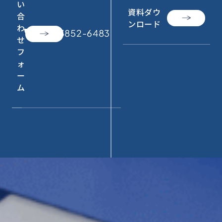
い
資料ダウ
合
ンロード
わ
call
050-3852-6483
せ
フ
ォ
ー
ム