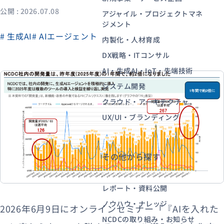
公開 : 2026.07.08
アジャイル・プロジェクトマネ
ジメント
# 生成AI
# AIエージェント
資料ダウンロード
お問い合わせ
内製化・人材育成
DX戦略・ITコンサル
AI・生成AI・IoT・先端技術
システム開発
クラウド・アーキテクチャ
UX/UI・ブランディング
その他から探す
レポート・資料公開
ノウハウ・ナレッジ
2026年6月9日にオンラインセミナー「『AIを入れた
NCDCの取り組み・お知らせ