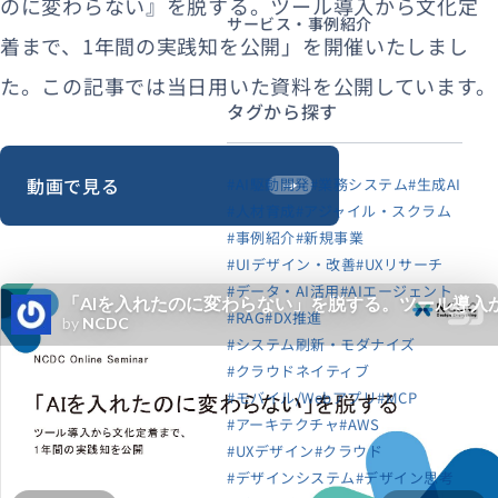
のに変わらない』を脱する。ツール導入から文化定
サービス・事例紹介
着まで、1年間の実践知を公開」を開催いたしまし
た。この記事では当日用いた資料を公開しています。
タグから探す
動画で見る
#AI駆動開発
#業務システム
#生成AI
#人材育成
#アジャイル・スクラム
#事例紹介
#新規事業
#UIデザイン・改善
#UXリサーチ
#データ・AI活用
#AIエージェント
#RAG
#DX推進
#システム刷新・モダナイズ
#クラウドネイティブ
#モバイル/Webアプリ
#MCP
#アーキテクチャ
#AWS
#UXデザイン
#クラウド
#デザインシステム
#デザイン思考