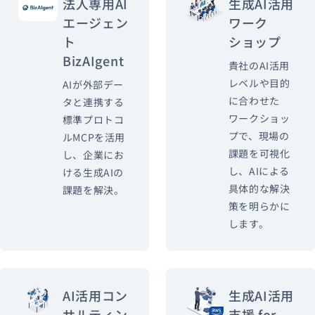
法人専用AI
生成AI活用
エージェン
ワーク
ト
ショップ
BizAIgent
貴社のAI活用
レベルや目的
AIが外部デー
に合わせた
タと連携する
ワークショッ
標準プロトコ
プで、現場の
ルMCPを活用
課題を可視化
し、企業にお
し、AIによる
ける生成AIの
具体的な解決
課題を解決。
策を明らかに
します。
AI活用コン
生成AI活用
サルティン
支援 for