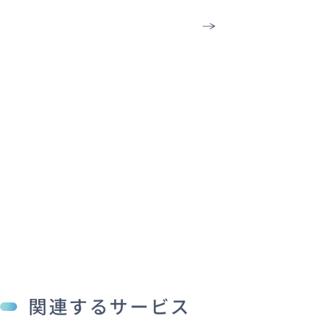
せ
フ
call
050-3852-648
ォ
ー
ム
は
こ
ち
ら
関連するサービス