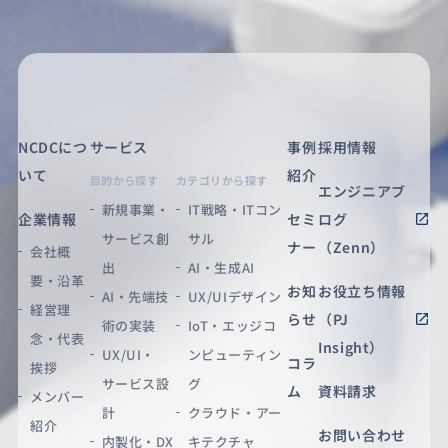
NCDCにつ
サービス
事例
採用情報
いて
紹介
目的から探す
カテゴリから探す
エンジニアブ
新規事業・
IT戦略・ITコン
企業情報
セミ
ログ
サービス創
サル
ナー
（Zenn）
会社概
出
AI・生成AI
要・沿革
お知
お役立ち情報
AI・先端技
UX/UIデザイン
経営理
らせ
（PJ
術の実装
IoT・エッジコ
念・代表
Insight）
UX/UI・
ンピューティン
コラ
挨拶
サービス設
グ
ム
資料請求
メンバー
計
クラウド・アー
紹介
お問い合わせ
内製化・DX
キテクチャ