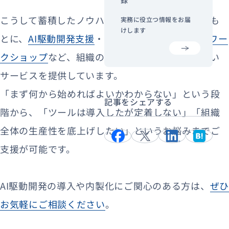
こうして蓄積したノウハウや多様な支援の実績をも
実務に役立つ情報をお届
けします
とに、
AI駆動開発支援
・
内製化支援
・
生成AI活用ワー
クショップ
など、組織の状況や目的に応じた幅広い
サービスを提供しています。
「まず何から始めればよいかわからない」という段
記事をシェアする
階から、「ツールは導入したが定着しない」「組織
全体の生産性を底上げしたい」というお悩みまでご
支援が可能です。
AI駆動開発の導入や内製化にご関心のある方は、
ぜ
お気軽にご相談ください
。