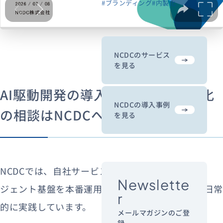
#ブランディング
#内製化
NCDCのサービス
を見る
AI駆動開発の導入や、開発の内製化
NCDCの導入事例
の相談はNCDCへ
を見る
NCDCでは、自社サービス「
BizAIgent
」でAIエー
Newslette
ジェント基盤を本番運用しながら、AI駆動開発を日常
r
的に実践しています。
メールマガジンのご登
録