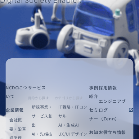
NCDCにつ
サービス
事例
採用情報
いて
紹介
目的から探す
カテゴリから探す
エンジニアブ
新規事業・
IT戦略・ITコン
企業情報
セミ
ログ
サービス創
サル
ナー
（Zenn）
会社概
出
AI・生成AI
要・沿革
お知
お役立ち情報
AI・先端技
UX/UIデザイン
経営理