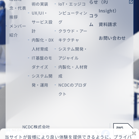
らせ
（PJ
術の実装
IoT・エッジコ
念・代表
Insight）
UX/UI・
ンピューティン
コラ
挨拶
サービス設
グ
ム
資料請求
メンバー
計
クラウド・アー
紹介
お問い合わせ
内製化・DX
キテクチャ
人材育成
システム開発・
IT基盤のモ
アジャイル
ダナイズ
内製化・人材育
システム開
成
発・運用
NCDCのプロダ
クト
NCDC株式会社
Tel. 050-3852-6483 Fax. 03-6636-