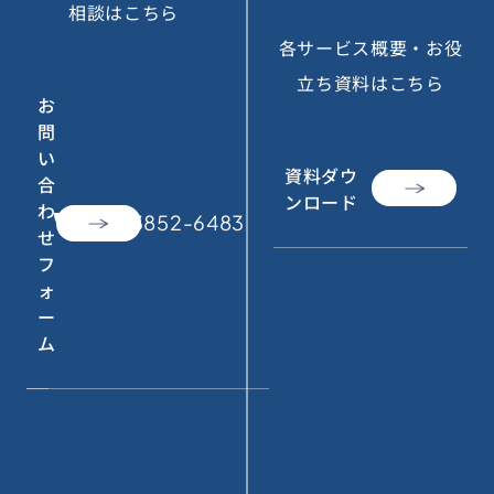
相談はこちら
各サービス概要・お役
立ち資料はこちら
お
問
い
資料ダウ
合
ンロード
わ
call
050-3852-6483
せ
フ
ォ
ー
ム