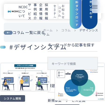
問
料
サ
事
企
採
い
セ
お
ダ
NCDC
コ
ー
例
業
用
メニュ
合
ミ
知
ウ
につ
ラ
わ
ビ
紹
情
情
ナ
ら
ン
ム
いて
せ
ー
せ
ロ
ス
介
報
報
NCDCについて
ー
ド
サービス
ホーム
コラム
デザインシス
chevron_right
chevron_right
コラム 一覧に戻る
テム
企業情報
キーワードから記事を探す
#デザインシステム
事例紹介
s
採用情報
e
a
セミナー
コラム
お知らせ
r
課題・目的から探す
c
エンジニアブログ（Zenn）
h
お役立ち情報（PJ Insight）
システム開発
新規事業・サービス企画