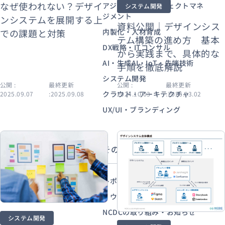
なぜ使われない？デザイ
アジャイル・プロジェクトマネ
システム開発
ジメント
ンシステムを展開する上
資料公開｜デザインシス
での課題と対策
内製化・人材育成
資料ダウンロード
テム構築の進め方 基本
お問い合わせ
DX戦略・ITコンサル
から実践まで、具体的な
AI・生成AI・IoT・先端技術
手順を徹底解説
システム開発
公開 :
最終更新
公開 :
最終更新
クラウド・アーキテクチャ
2025.09.07
:2025.09.08
2024.10.03
:2026.03.02
UX/UI・ブランディング
その他から探す
レポート・資料公開
ノウハウ・ナレッジ
NCDCの取り組み・お知らせ
システム開発