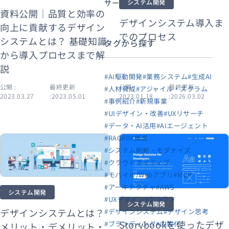
システム開発
サービス・事例紹介
資料公開｜品質と効率の
デザインシステム導入ま
向上に貢献するデザイン
でのプロセス
システムとは？ 基礎知識
タグから探す
から導入プロセスまで解
説
#AI駆動開発
#業務システム
#生成AI
公開 :
最終更新
公開 :
最終更新
#人材育成
#アジャイル・スクラム
2023.03.27
:2023.05.01
2023.01.18
:2026.03.02
#事例紹介
#新規事業
#UIデザイン・改善
#UXリサーチ
#データ・AI活用
#AIエージェント
#RAG
#DX推進
#システム刷新・モダナイズ
#クラウドネイティブ
#モバイル/Webアプリ
#MCP
#アーキテクチャ
#AWS
システム開発
#UXデザイン
#クラウド
システム開発
デザインシステムとは？
#デザインシステム
#デザイン思考
Storybookを使ったデザ
#ブランディング
#内製化
メリット・デメリット・