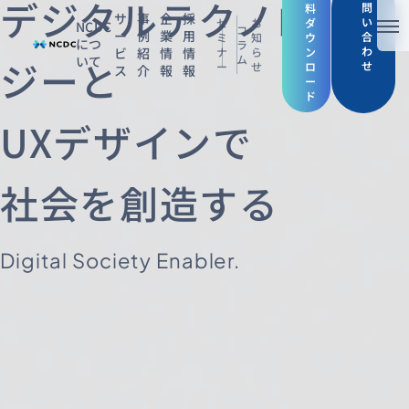
デジタルテクノロ
問
料
サ
事
企
採
い
セ
お
ダ
NCDC
コ
ー
例
業
用
メ
合
ミ
知
ウ
につ
ラ
わ
ビ
紹
情
情
ナ
ら
ン
ム
ジーと
いて
せ
ー
せ
ロ
ス
介
報
報
NCDCについて
ー
ド
サービス
UXデザインで
企業情報
社会を創造する
事例紹介
採用情報
Digital Society Enabler.
セミナー
コラム
お知らせ
エンジニアブログ（Zenn）
お役立ち情報（PJ Insight）