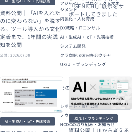
AI・生成AI・IoT・先端技術
アジャイル・プロジェクトマネ
「GENICHI」展示をサ
ジメント
資料公開｜「AIを入れた
ポートしてきました
内製化・人材育成
のに変わらない」を脱す
資料ダウンロード
お問い合わせ
る。ツール導入から文化
DX戦略・ITコンサル
定着まで、1年間の実践
AI・生成AI・IoT・先端技術
知を公開
システム開発
クラウド・アーキテクチャ
公開 : 2026.07.08
公開 : 2026.06.10
UX/UI・ブランディング
その他から探す
レポート・資料公開
ノウハウ・ナレッジ
UX/UI・ブランディング
AI・生成AI・IoT・先端技術
NCDCの取り組み・お知らせ
資料公開｜UIから考える