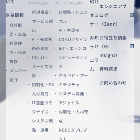
いて
紹介
目的から探す
カテゴリから探す
エンジニアブ
新規事業・
IT戦略・ITコン
企業情報
セミ
ログ
サービス創
サル
ナー
（Zenn）
会社概
出
AI・生成AI
要・沿革
お知
お役立ち情報
AI・先端技
UX/UIデザイン
経営理
らせ
（PJ
術の実装
IoT・エッジコ
念・代表
Insight）
UX/UI・
ンピューティン
コラ
挨拶
サービス設
グ
ム
資料請求
メンバー
計
クラウド・アー
紹介
お問い合わせ
内製化・DX
キテクチャ
人材育成
システム開発・
IT基盤のモ
アジャイル
ダナイズ
内製化・人材育
システム開
成
発・運用
NCDCのプロダ
クト