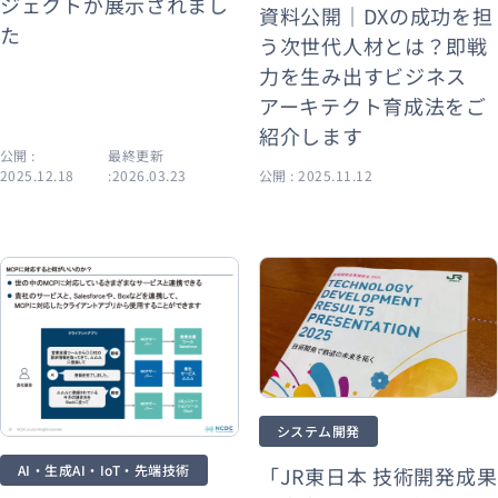
ジェクトが展示されまし
資料公開｜DXの成功を担
た
う次世代人材とは？即戦
力を生み出すビジネス
アーキテクト育成法をご
紹介します
公開 :
最終更新
2025.12.18
:2026.03.23
公開 : 2025.11.12
システム開発
AI・生成AI・IoT・先端技術
「JR東日本 技術開発成果