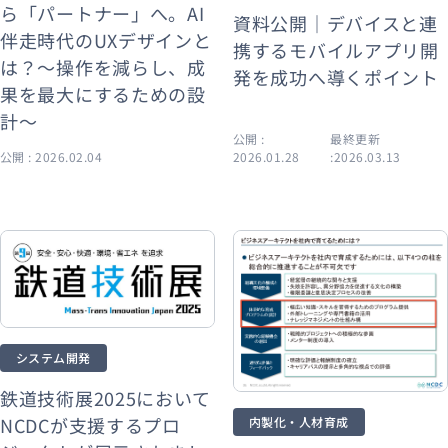
ら「パートナー」へ。AI
資料公開｜デバイスと連
伴走時代のUXデザインと
携するモバイルアプリ開
は？～操作を減らし、成
発を成功へ導くポイント
果を最大にするための設
計～
公開 :
最終更新
公開 : 2026.02.04
2026.01.28
:2026.03.13
システム開発
鉄道技術展2025において
NCDCが支援するプロ
内製化・人材育成