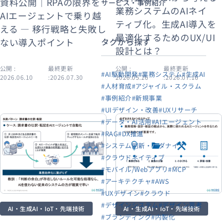
資料公開｜RPAの限界を
サービス・事例紹介
業務システムのAIネイ
AIエージェントで乗り越
ティブ化。生成AI導入を
える ― 移行戦略と失敗し
最適化するためのUX/UI
ない導入ポイント
タグから探す
設計とは？
公開 :
最終更新
公開 :
最終更新
#AI駆動開発
#業務システム
#生成AI
2026.06.10
:2026.07.30
2026.05.26
:2026.07.16
#人材育成
#アジャイル・スクラム
#事例紹介
#新規事業
#UIデザイン・改善
#UXリサーチ
#データ・AI活用
#AIエージェント
#RAG
#DX推進
#システム刷新・モダナイズ
#クラウドネイティブ
#モバイル/Webアプリ
#MCP
#アーキテクチャ
#AWS
#UXデザイン
#クラウド
#デザインシステム
#デザイン思考
AI・生成AI・IoT・先端技術
AI・生成AI・IoT・先端技術
#ブランディング
#内製化