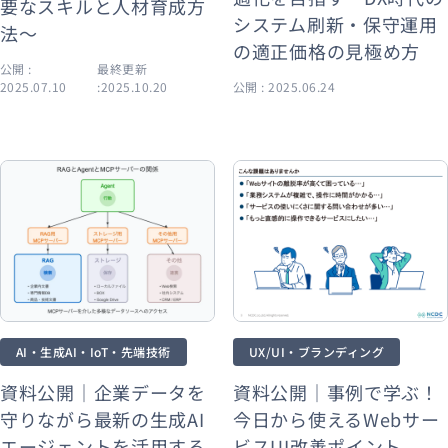
要なスキルと人材育成方
システム刷新・保守運用
法〜
の適正価格の見極め方
公開 :
最終更新
2025.07.10
:2025.10.20
公開 : 2025.06.24
AI・生成AI・IoT・先端技術
UX/UI・ブランディング
資料公開｜企業データを
資料公開｜事例で学ぶ！
守りながら最新の生成AI
今日から使えるWebサー
エージェントを活用する
ビスUI改善ポイント