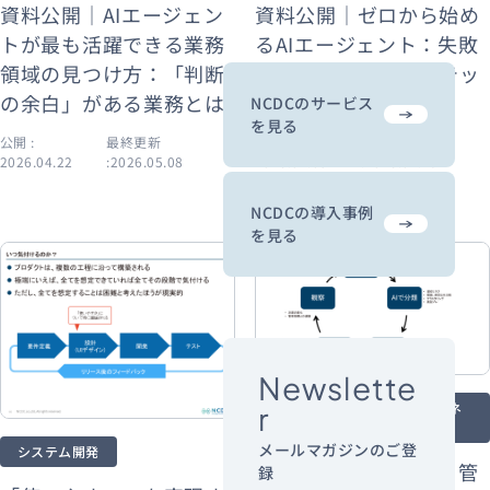
資料公開｜AIエージェン
資料公開｜ゼロから始め
トが最も活躍できる業務
るAIエージェント：失敗
領域の見つけ方：「判断
しないための導入ステッ
の余白」がある業務とは
プ
NCDCのサービス
を見る
公開 :
最終更新
公開 :
最終更新
2026.04.22
:2026.05.08
2026.04.03
:2026.02.19
NCDCの導入事例
を見る
Newslette
アジャイル・プロジェクトマネ
r
ジメント
メールマガジンのご登
システム開発
AI時代のプロジェクト管
録