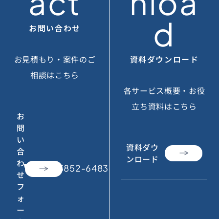
act
nloa
d
お問い合わせ
お見積もり・案件のご
資料ダウンロード
相談はこちら
各サービス概要・お役
立ち資料はこちら
お
問
い
資料ダウ
合
ンロード
わ
call
050-3852-6483
せ
フ
ォ
ー