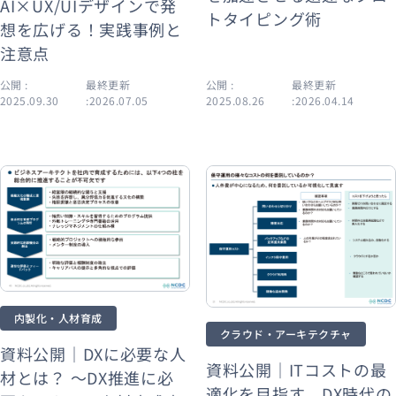
AI×UX/UIデザインで発
トタイピング術
想を広げる！実践事例と
注意点
公開 :
最終更新
公開 :
最終更新
2025.09.30
:2026.07.05
2025.08.26
:2026.04.14
内製化・人材育成
クラウド・アーキテクチャ
資料公開｜DXに必要な人
資料公開｜ITコストの最
材とは？ 〜DX推進に必
適化を目指す DX時代の