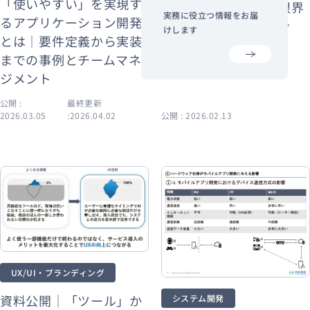
「使いやすい」を実現す
理とは｜QCD管理の限界
実務に役立つ情報をお届
るアプリケーション開発
と「先読みマネジメン
けします
とは｜要件定義から実装
ト」
までの事例とチームマネ
ジメント
公開 :
最終更新
2026.03.05
:2026.04.02
公開 : 2026.02.13
UX/UI・ブランディング
資料公開｜「ツール」か
システム開発