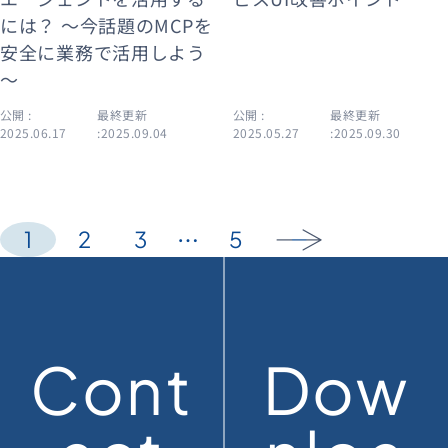
には？ ～今話題のMCPを
安全に業務で活用しよう
～
公開 :
最終更新
公開 :
最終更新
2025.06.17
:2025.09.04
2025.05.27
:2025.09.30
…
1
2
3
5
arrow_forward
Cont
Dow