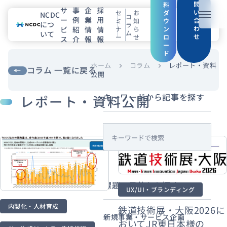
問
料
サ
事
企
採
い
セ
お
ダ
NCDC
コ
ー
例
業
用
メニュ
合
ミ
知
ウ
につ
ラ
わ
ビ
紹
情
情
ナ
ら
ン
ム
いて
せ
ー
せ
ロ
ス
介
報
報
NCDCについて
ー
ド
サービス
ホーム
コラム
レポート・資料
chevron_right
chevron_right
コラム 一覧に戻る
公開
企業情報
キーワードから記事を探す
レポート・資料公開
事例紹介
s
採用情報
e
a
セミナー
コラム
お知らせ
r
課題・目的から探す
c
エンジニアブログ（Zenn）
UX/UI・ブランディング
h
お役立ち情報（PJ Insight）
内製化・人材育成
鉄道技術展・大阪2026に
新規事業・サービス企画
おいてJR東日本様の