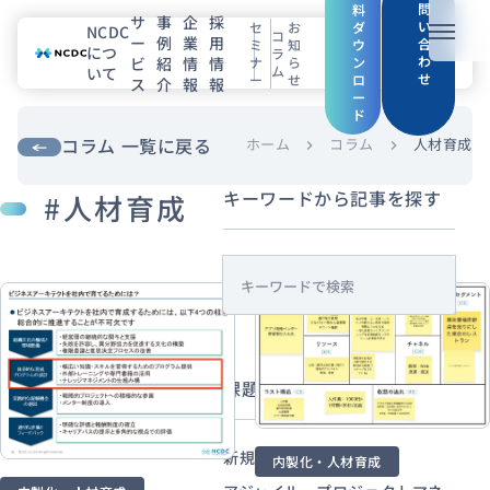
問
料
サ
事
企
採
い
セ
お
ダ
NCDC
コ
ー
例
業
用
メニュ
合
ミ
知
ウ
につ
ラ
わ
ビ
紹
情
情
ナ
ら
ン
ム
いて
せ
ー
せ
ロ
ス
介
報
報
NCDCについて
ー
ド
サービス
コラム 一覧に戻る
ホーム
コラム
人材育成
chevron_right
chevron_right
キーワードから記事を探す
#人材育成
企業情報
事例紹介
s
採用情報
e
a
r
セミナー
コラム
お知らせ
課題・目的から探す
c
エンジニアブログ（Zenn）
h
お役立ち情報（PJ Insight）
新規事業・サービス企画
内製化・人材育成