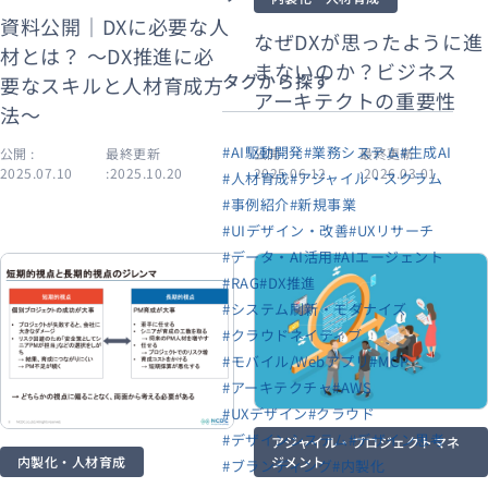
資料公開｜DXに必要な人
なぜDXが思ったように進
材とは？ 〜DX推進に必
まないのか？ビジネス
タグから探す
要なスキルと人材育成方
アーキテクトの重要性
法〜
#AI駆動開発
#業務システム
#生成AI
公開 :
最終更新
公開 :
最終更新
2025.07.10
:2025.10.20
2025.06.12
:2026.03.01
#人材育成
#アジャイル・スクラム
#事例紹介
#新規事業
#UIデザイン・改善
#UXリサーチ
#データ・AI活用
#AIエージェント
#RAG
#DX推進
#システム刷新・モダナイズ
#クラウドネイティブ
#モバイル/Webアプリ
#MCP
#アーキテクチャ
#AWS
#UXデザイン
#クラウド
#デザインシステム
#デザイン思考
アジャイル・プロジェクトマネ
内製化・人材育成
ジメント
#ブランディング
#内製化