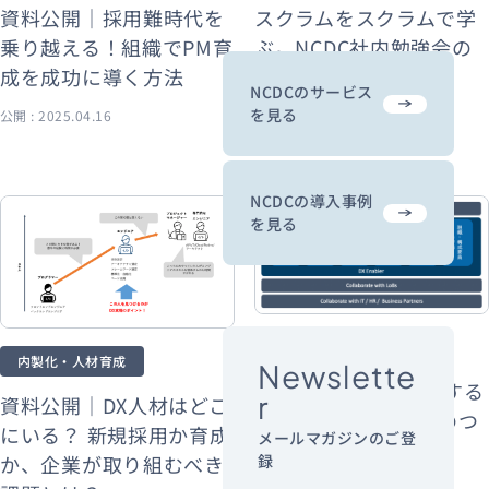
資料公開｜採用難時代を
スクラムをスクラムで学
乗り越える！組織でPM育
ぶ。NCDC社内勉強会の
成を成功に導く方法
取り組み
NCDCのサービス
を見る
公開 : 2025.04.16
公開 : 2024.12.24
NCDCの導入事例
を見る
内製化・人材育成
内製化・人材育成
Newslette
資料公開｜DXを実現する
r
資料公開｜DX人材はどこ
組織とロードマップのつ
にいる？ 新規採用か育成
メールマガジンのご登
くり方
か、企業が取り組むべき
録