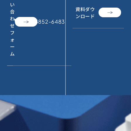
い
資料ダウ
合
ンロード
わ
call
050-3852-6483
せ
フ
ォ
ー
ム