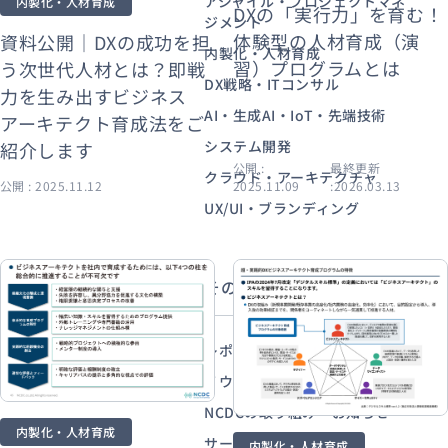
アジャイル・プロジェクトマネ
内製化・人材育成
DXの「実行力」を育む！
ジメント
体験型の人材育成（演
資料公開｜DXの成功を担
内製化・人材育成
習）プログラムとは
う次世代人材とは？即戦
資料ダウンロード
お問い合わせ
DX戦略・ITコンサル
力を生み出すビジネス
AI・生成AI・IoT・先端技術
アーキテクト育成法をご
システム開発
紹介します
公開 :
最終更新
クラウド・アーキテクチャ
公開 : 2025.11.12
2025.11.09
:2026.03.13
UX/UI・ブランディング
その他から探す
レポート・資料公開
ノウハウ・ナレッジ
NCDCの取り組み・お知らせ
内製化・人材育成
サービス・事例紹介
内製化・人材育成