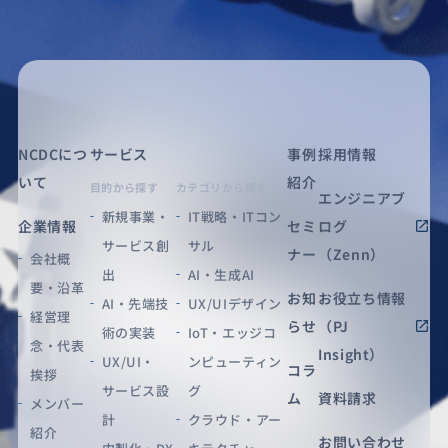
NCDCにつ
サービス
事例
採用情報
いて
紹介
目的から探す
カテゴリから探す
エンジニアブ
新規事業・
IT戦略・ITコン
企業情報
セミ
ログ
サービス創
サル
ナー
（Zenn）
会社概
出
AI・生成AI
要・沿革
お知
お役立ち情報
AI・先端技
UX/UIデザイン
経営理
らせ
（PJ
術の実装
IoT・エッジコ
念・代表
Insight）
UX/UI・
ンピューティン
コラ
挨拶
サービス設
グ
ム
資料請求
メンバー
計
クラウド・アー
紹介
お問い合わせ