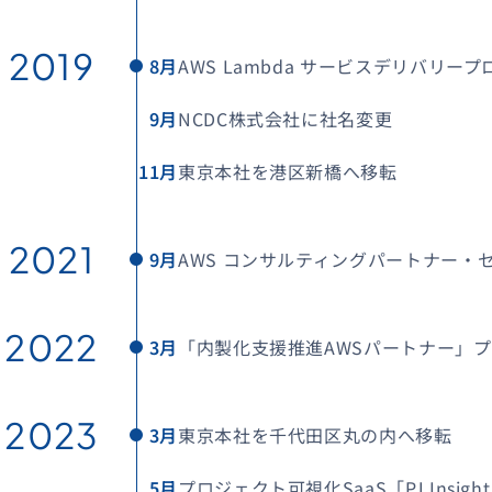
2019
8月
AWS Lambda サービスデリバリー
9月
NCDC株式会社に社名変更
11月
東京本社を港区新橋へ移転
2021
9月
AWS コンサルティングパートナー・
2022
3月
「内製化支援推進AWSパートナー」
2023
3月
東京本社を千代田区丸の内へ移転
5月
プロジェクト可視化SaaS「PJ Insig