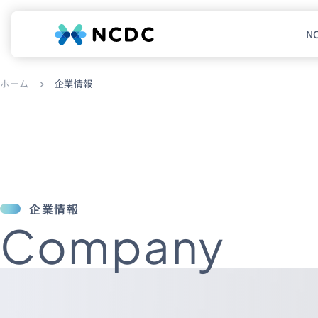
N
NCDCについて
ホーム
企業情報
chevron_right
サービス
企業情報
事例紹介
採用情報
企業情報
Company
セミナー
コラム
お知らせ
エンジニアブログ（Zenn）
お役立ち情報（PJ Insight）