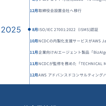
12月
取締役会設置会社へ移行
2025
8月
ISO/IEC 27001:2022（ISMS)認証
10月
NCDCの内製化支援サービスがAWS 
11月
企業向けAIエージェント製品「BizAIg
11月
NCDCが監修を務めた「TECHNIC
12月
AWS アドバンスドコンサルティング