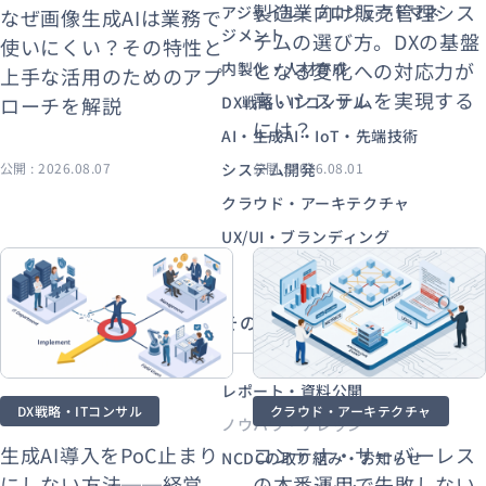
製造業向け販売管理シス
アジャイル・プロジェクトマネ
なぜ画像生成AIは業務で
ジメント
テムの選び方。DXの基盤
使いにくい？その特性と
となる変化への対応力が
内製化・人材育成
上手な活用のためのアプ
資料ダウンロード
お問い合わせ
高いシステムを実現する
ローチを解説
DX戦略・ITコンサル
には？
AI・生成AI・IoT・先端技術
公開 : 2026.08.07
システム開発
公開 : 2026.08.01
クラウド・アーキテクチャ
UX/UI・ブランディング
その他から探す
レポート・資料公開
DX戦略・ITコンサル
クラウド・アーキテクチャ
ノウハウ・ナレッジ
生成AI導入をPoC止まり
コンテナ・サーバーレス
NCDCの取り組み・お知らせ
にしない方法──経営
の本番運用で失敗しない