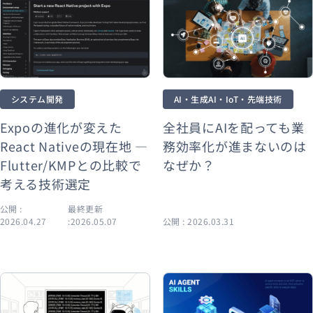
システム開発
AI・生成AI・IoT・先端技術
Expoの進化が変えた
全社員にAIを配っても業
React Nativeの現在地 —
務効率化が進まないのは
Flutter/KMPとの比較で
なぜか？
考える技術選定
公開 :
最終更新
2026.04.27
:2026.05.07
公開 : 2026.03.31