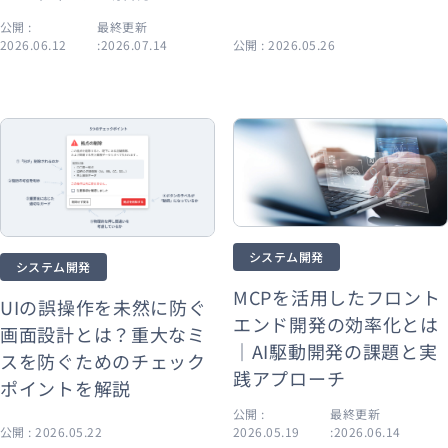
公開 :
最終更新
2026.06.12
:2026.07.14
公開 : 2026.05.26
システム開発
システム開発
MCPを活用したフロント
UIの誤操作を未然に防ぐ
エンド開発の効率化とは
画面設計とは？重大なミ
｜AI駆動開発の課題と実
スを防ぐためのチェック
践アプローチ
ポイントを解説
公開 :
最終更新
公開 : 2026.05.22
2026.05.19
:2026.06.14