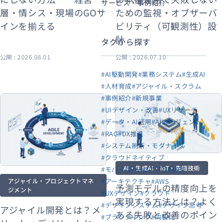
サービス・事例紹介
層・情シス・現場のGOサ
ための監視・オブザーバ
インを揃える
ビリティ（可観測性）設
計
タグから探す
公開 : 2026.08.01
公開 : 2026.07.10
#AI駆動開発
#業務システム
#生成AI
#人材育成
#アジャイル・スクラム
#事例紹介
#新規事業
#UIデザイン・改善
#UXリサーチ
#データ・AI活用
#AIエージェント
#RAG
#DX推進
#システム刷新・モダナイズ
#クラウドネイティブ
AI・生成AI・IoT・先端技術
#モバイル/Webアプリ
#MCP
アジャイル・プロジェクトマネ
#アーキテクチャ
#AWS
予測モデルの精度向上を
ジメント
#UXデザイン
#クラウド
実現する方法とは？よく
#デザインシステム
#デザイン思考
アジャイル開発とは？メ
ある失敗と改善のポイン
#ブランディング
#内製化