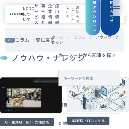
問
料
サ
事
企
採
い
セ
お
ダ
NCDC
コ
ー
例
業
用
メニュ
合
ミ
知
ウ
につ
ラ
わ
ビ
紹
情
情
ナ
ら
ン
ム
いて
せ
ー
せ
ロ
ス
介
報
報
NCDCについて
ー
ド
サービス
ホーム
コラム
ノウハウ・ナ
chevron_right
chevron_right
コラム 一覧に戻る
レッジ
企業情報
キーワードから記事を探す
ノウハウ・ナレッジ
事例紹介
s
採用情報
e
a
セミナー
コラム
お知らせ
r
課題・目的から探す
c
エンジニアブログ（Zenn）
h
お役立ち情報（PJ Insight）
DX戦略・ITコンサル
AI・生成AI・IoT・先端技術
新規事業・サービス企画