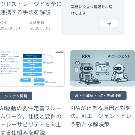
ウドストレージと安全に
実務に役立つ情報をお届
連携する手法を解説
けします
公開 :
最終更新
公開 :
最終更新
2026.06.30
:2026.07.01
2026.06.22
:2026.08.02
AI・生成AI・IoT・先端技術
システム開発
RPAが止まる原因と対処
AI駆動の要件定義フレー
法。AIエージェントとい
ムワーク。仕様と要件の
う新たな解決策
トレーサビリティを向上
する仕組みを解説