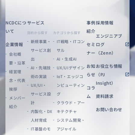
NCDCにつ
サービス
事例
採用情報
いて
紹介
目的から探す
カテゴリから探す
エンジニアブ
新規事業・
IT戦略・ITコン
企業情報
セミ
ログ
サービス創
サル
ナー
（Zenn）
会社概
出
AI・生成AI
要・沿革
お知
お役立ち情報
AI・先端技
UX/UIデザイン
経営理
らせ
（PJ
術の実装
IoT・エッジコ
念・代表
Insight）
UX/UI・
ンピューティン
コラ
挨拶
サービス設
グ
ム
資料請求
メンバー
計
クラウド・アー
紹介
お問い合わせ
内製化・DX
キテクチャ
人材育成
システム開発・
IT基盤のモ
アジャイル