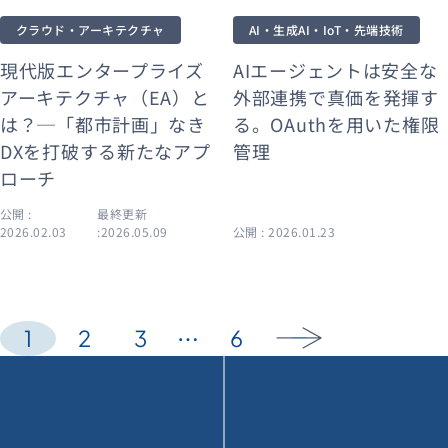
クラウド・アーキテクチャ
AI・生成AI・IoT・先端技術
現代版エンタープライズ
AIエージェントは安全な
アーキテクチャ（EA）と
外部連携で真価を発揮す
は？─「都市計画」なき
る。OAuthを用いた権限
DXを打破する新たなアプ
管理
ローチ
公開 :
最終更新
2026.02.03
:2026.05.09
公開 : 2026.01.23
…
1
2
3
6
arrow_forward