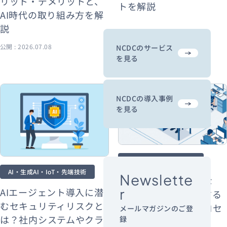
リット・デメリットと、
トを解説
AI時代の取り組み方を解
説
公開 : 2026.07.08
公開 : 2026.07.07
NCDCのサービス
を見る
NCDCの導入事例
を見る
新規事業・サービス企画
AI・生成AI・IoT・先端技術
Newslette
新規事業が思いつかな
r
AIエージェント導入に潜
い？アイデアを量産する
むセキュリティリスクと
実践的手法と検証プロセ
メールマガジンのご登
は？社内システムやクラ
録
スを紹介