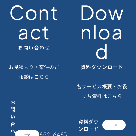
Cont
Dow
act
nloa
d
お問い合わせ
お見積もり・案件のご
資料ダウンロード
相談はこちら
各サービス概要・お役
立ち資料はこちら
お
問
い
資料ダウ
合
ンロード
わ
call
050-3852-6483