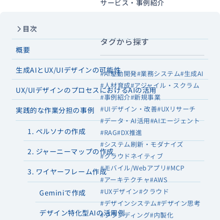
サービス・事例紹介
目次
タグから探す
概要
生成AIとUX/UIデザインの可能性
#AI駆動開発
#業務システム
#生成AI
#人材育成
#アジャイル・スクラム
UX/UIデザインのプロセスにおけるAIの活用
#事例紹介
#新規事業
#UIデザイン・改善
#UXリサーチ
実践的な作業分担の事例
#データ・AI活用
#AIエージェント
1. ペルソナの作成
#RAG
#DX推進
#システム刷新・モダナイズ
2. ジャーニーマップの作成
#クラウドネイティブ
#モバイル/Webアプリ
#MCP
3. ワイヤーフレーム作成
#アーキテクチャ
#AWS
#UXデザイン
#クラウド
Geminiで作成
#デザインシステム
#デザイン思考
デザイン特化型AIの活用例
#ブランディング
#内製化