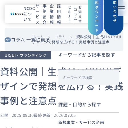
問
料
サ
事
企
採
い
セ
お
ダ
NCDC
コ
ー
例
業
用
メニ
合
ミ
知
ウ
につ
ラ
わ
ビ
紹
情
情
ナ
ら
ン
ム
いて
せ
ー
せ
ロ
ス
介
報
報
NCDCについて
ー
ド
サービス
ホーム
コラム
資料公開｜生成AI×UX/UI
chevron_right
chevron_right
コラム 一覧に戻る
デザインで発想を広げる！実践事例と注意点
企業情報
キーワードから記事を探す
UX/UI・ブランディング
事例紹介
資料公開｜生成AI×UX/UIデ
s
採用情報
ザインで発想を広げる！実践
e
a
事例と注意点
セミナー
コラム
お知らせ
r
課題・目的から探す
c
エンジニアブログ（Zenn）
h
公開 : 2025.09.30
最終更新 : 2026.07.05
お役立ち情報（PJ Insight）
新規事業・サービス企画