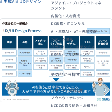
# 生成AI
# UXデザイン
アジャイル・プロジェクトマネ
ジメント
内製化・人材育成
資料ダウンロード
お問い合わせ
DX戦略・ITコンサル
AI・生成AI・IoT・先端技術
システム開発
クラウド・アーキテクチャ
UX/UI・ブランディング
その他から探す
レポート・資料公開
ノウハウ・ナレッジ
NCDCの取り組み・お知らせ