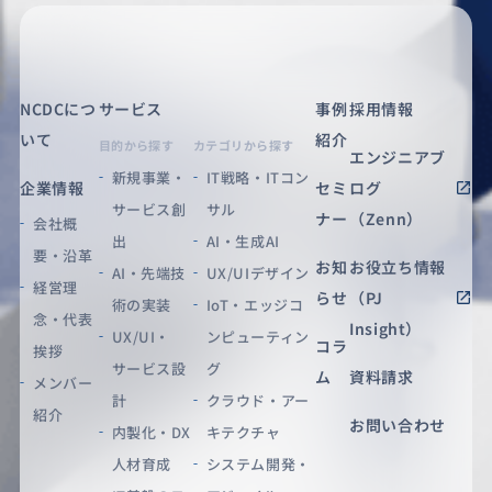
NCDCにつ
サービス
事例
採用情報
いて
紹介
目的から探す
カテゴリから探す
エンジニアブ
新規事業・
IT戦略・ITコン
企業情報
セミ
ログ
サービス創
サル
ナー
（Zenn）
会社概
出
AI・生成AI
要・沿革
お知
お役立ち情報
AI・先端技
UX/UIデザイン
経営理
らせ
（PJ
術の実装
IoT・エッジコ
念・代表
Insight）
UX/UI・
ンピューティン
コラ
挨拶
サービス設
グ
ム
資料請求
メンバー
計
クラウド・アー
紹介
お問い合わせ
内製化・DX
キテクチャ
人材育成
システム開発・