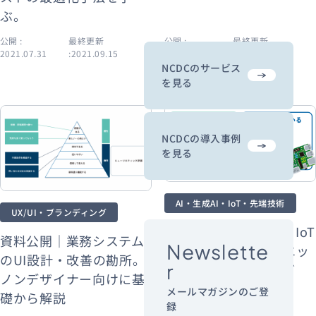
ぶ。
公開 :
最終更新
公開 :
最終更新
2021.07.31
:2021.09.15
2021.07.01
:2021.09.02
NCDCのサービス
を見る
NCDCの導入事例
を見る
AI・生成AI・IoT・先端技術
UX/UI・ブランディング
資料公開｜エッジAI、IoT
資料公開｜業務システム
Newslette
の活用事例から学ぶエッ
のUI設計・改善の勘所。
r
ジコンピューティング
ノンデザイナー向けに基
メールマガジンのご登
礎から解説
録