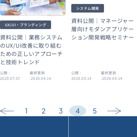
システム開発
資料公開｜マネージャー
UX/UI・ブランディング
層向けモダンアプリケー
資料公開｜業務システム
ション開発戦略セミナー
のUX/UI改善に取り組む
ための正しいアプローチ
と技術トレンド
公開 :
最終更新
公開 :
最終更新
2020.07.07
:2026.04.14
2020.05.14
:2026.04.14
1
2
3
4
5
arrow_back
arrow_forward