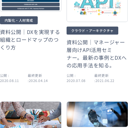
内製化・人材育成
クラウド・アーキテクチャ
資料公開｜DXを実現する
組織とロードマップのつ
資料公開｜マネージャー
くり方
層向けAPI活用セミ
ナー。最新の事例とDXへ
の応用手法を知る。
公開 :
最終更新
公開 :
最終更新
2020.08.11
:2026.04.14
2020.07.08
:2021.06.22