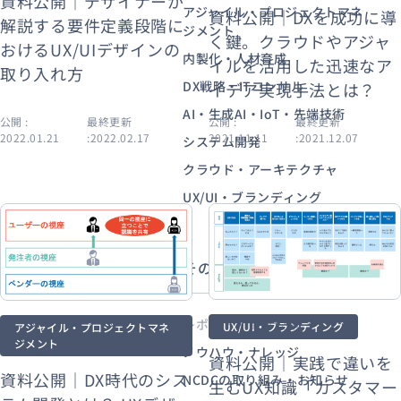
資料公開｜デザイナーが
アジャイル・プロジェクトマネ
資料公開｜DXを成功に導
解説する要件定義段階に
ジメント
く鍵。クラウドやアジャ
おけるUX/UIデザインの
内製化・人材育成
イルを活用した迅速なア
資料ダウンロード
お問い合わせ
取り入れ方
DX戦略・ITコンサル
イデア実現手法とは？
AI・生成AI・IoT・先端技術
公開 :
最終更新
公開 :
最終更新
2022.01.21
:2022.02.17
2021.11.11
:2021.12.07
システム開発
クラウド・アーキテクチャ
UX/UI・ブランディング
その他から探す
レポート・資料公開
UX/UI・ブランディング
アジャイル・プロジェクトマネ
ジメント
ノウハウ・ナレッジ
資料公開｜実践で違いを
資料公開｜DX時代のシス
NCDCの取り組み・お知らせ
生むUX知識「カスタマー