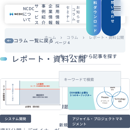
問
料
サ
事
企
採
い
セ
お
ダ
NCDC
コ
ー
例
業
用
メニュ
合
ミ
知
ウ
につ
ラ
わ
ビ
紹
情
情
ナ
ら
ン
ム
いて
せ
ー
せ
ロ
ス
介
報
報
NCDCについて
ー
ド
サービス
ホーム
コラム
レポート・資料公開
chevron_right
chevron_right
コラム 一覧に戻る
ページ 4
chevron_right
企業情報
キーワードから記事を探す
レポート・資料公開
事例紹介
s
採用情報
e
a
セミナー
コラム
お知らせ
r
課題・目的から探す
c
エンジニアブログ（Zenn）
h
お役立ち情報（PJ Insight）
システム開発
アジャイル・プロジェクトマネ
ジメント
新規事業・サービス企画