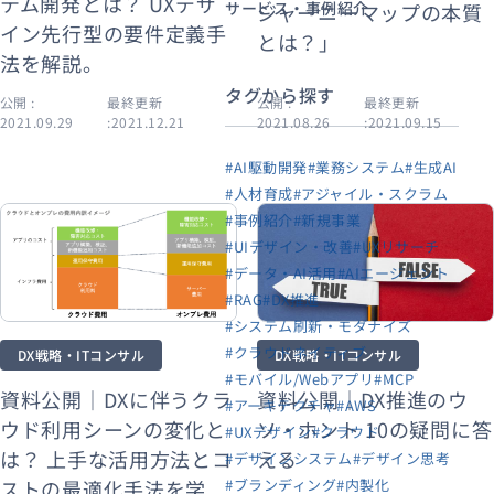
テム開発とは？ UXデザ
サービス・事例紹介
ジャーニーマップの本質
イン先行型の要件定義手
とは？」
法を解説。
タグから探す
公開 :
最終更新
公開 :
最終更新
2021.09.29
:2021.12.21
2021.08.26
:2021.09.15
#AI駆動開発
#業務システム
#生成AI
#人材育成
#アジャイル・スクラム
#事例紹介
#新規事業
#UIデザイン・改善
#UXリサーチ
#データ・AI活用
#AIエージェント
#RAG
#DX推進
#システム刷新・モダナイズ
#クラウドネイティブ
DX戦略・ITコンサル
DX戦略・ITコンサル
#モバイル/Webアプリ
#MCP
資料公開｜DX推進のウ
資料公開｜DXに伴うクラ
#アーキテクチャ
#AWS
ソ・ホント 10の疑問に答
ウド利用シーンの変化と
#UXデザイン
#クラウド
える
は？ 上手な活用方法とコ
#デザインシステム
#デザイン思考
#ブランディング
#内製化
ストの最適化手法を学