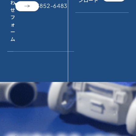
ンロード
わ
call
050-3852-6483
せ
フ
ォ
ー
ム