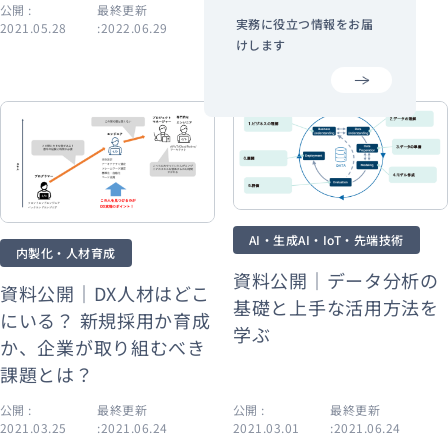
公開 :
最終更新
公開 :
最終更新
実務に役立つ情報をお届
2021.05.28
:2022.06.29
2021.04.22
:2021.06.24
けします
AI・生成AI・IoT・先端技術
内製化・人材育成
資料公開｜データ分析の
資料公開｜DX人材はどこ
基礎と上手な活用方法を
にいる？ 新規採用か育成
学ぶ
か、企業が取り組むべき
課題とは？
公開 :
最終更新
公開 :
最終更新
2021.03.25
:2021.06.24
2021.03.01
:2021.06.24