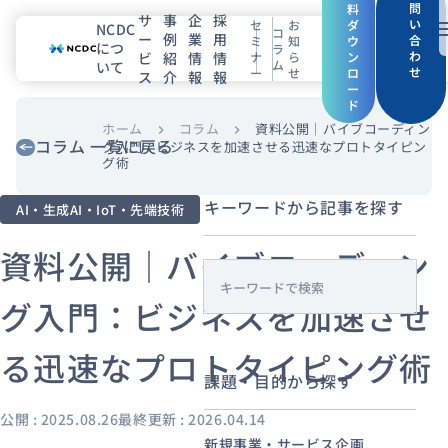
問
料
サ
事
企
採
い
セ
お
ダ
NCDC
コ
ー
例
業
用
合
ミ
知
ウ
につ
ラ
わ
ビ
紹
情
情
ナ
ら
ン
ム
いて
せ
ー
せ
ロ
ス
介
報
報
NCDCについて
ー
ド
サービス
ホーム
コラム
資料公開｜バイブコーディン
chevron_right
chevron_right
コラム 一覧に戻る
グ入門：ビジネスを加速させる迅速なプロトタイピン
グ術
企業情報
キーワードから記事を探す
AI・生成AI・IoT・先端技術
事例紹介
資料公開｜バイブコーディン
採用情報
s
グ入門：ビジネスを加速させ
e
a
セミナー
コラム
お知らせ
る迅速なプロトタイピング術
r
エンジニアブログ（Zenn）
課題・目的から探す
c
お役立ち情報（PJ Insight）
h
公開 : 2025.08.26
最終更新 : 2026.04.14
新規事業・サービス企画