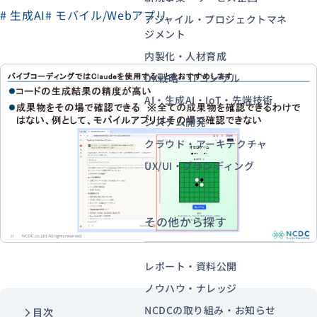
# 生成AI
# モバイル/Webアプリ
アジャイル・プロジェクトマネ
ジメント
資料ダウンロード
お問い合わせ
内製化・人材育成
DX戦略・ITコンサル
AI・生成AI・IoT・先端技術
システム開発
クラウド・アーキテクチャ
UX/UI・ブランディング
その他から探す
レポート・資料公開
ノウハウ・ナレッジ
NCDCの取り組み・お知らせ
目次