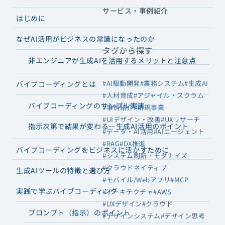
サービス・事例紹介
はじめに
なぜAI活用がビジネスの常識になったのか
タグから探す
非エンジニアが生成AIを活用するメリットと注意点
#AI駆動開発
#業務システム
#生成AI
バイブコーディングとは
#人材育成
#アジャイル・スクラム
バイブコーディングのサンプル実演
#事例紹介
#新規事業
#UIデザイン・改善
#UXリサーチ
指示次第で結果が変わる—生成AI活用のポイント
#データ・AI活用
#AIエージェント
#RAG
#DX推進
バイブコーディングをビジネスに活かすために
#システム刷新・モダナイズ
#クラウドネイティブ
生成AIツールの特徴と選び方
#モバイル/Webアプリ
#MCP
実践で学ぶバイブコーディング
#アーキテクチャ
#AWS
#UXデザイン
#クラウド
プロンプト（指示）のポイント
#デザインシステム
#デザイン思考