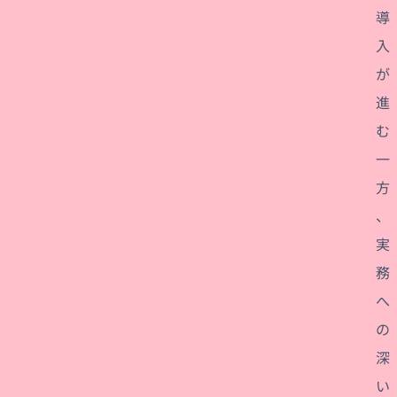
導
入
が
進
む
一
方
、
実
務
へ
の
深
い