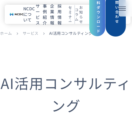
問
料
サ
事
企
採
い
セ
お
ダ
NCDC
コ
ー
例
業
用
メニ
合
ミ
知
ウ
につ
ラ
わ
ビ
紹
情
情
ナ
ら
ン
ム
いて
せ
ー
せ
ロ
ス
介
報
報
NCDCについて
ー
ド
ホーム
サービス
AI活用コンサルティング
chevron_right
chevron_right
サービス
企業情報
事例紹介
AI活用コンサルティ
採用情報
ング
セミナー
コラム
お知らせ
エンジニアブログ（Zenn）
お役立ち情報（PJ Insight）