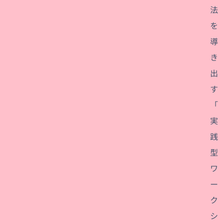
法
を
導
き
出
す
「
実
践
型
ワ
ー
ク
シ