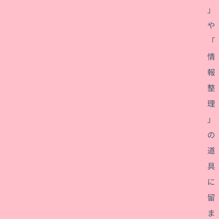
」
や
「
情
報
整
理
」
の
道
具
に
留
ま