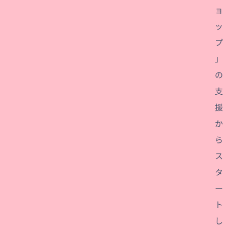
ョ
ッ
プ
」
の
支
援
か
ら
ス
タ
ー
ト
し