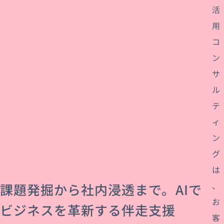
活
用
コ
ン
サ
ル
テ
ィ
ン
グ
は
、
課題発掘から社内浸透まで。AIで
お
ビジネスを革新する伴走支援
客