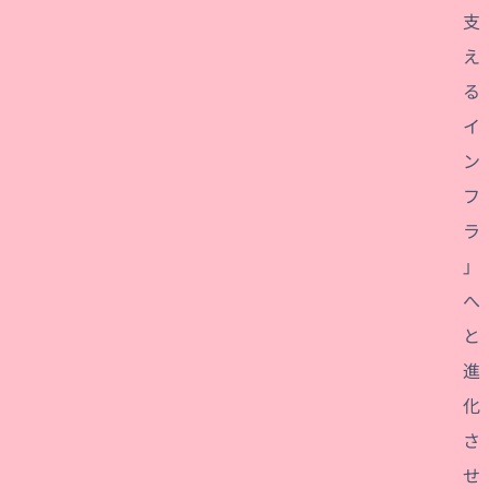
支
え
る
イ
ン
フ
ラ
」
へ
と
進
化
さ
せ