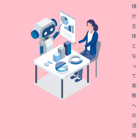
様
が
主
体
と
な
っ
て
実
務
へ
の
活
用