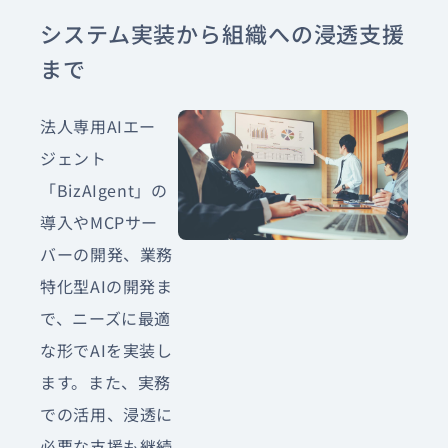
システム実装から組織への浸透支援
まで
法人専用AIエー
ジェント
「BizAIgent」の
導入やMCPサー
バーの開発、業務
特化型AIの開発ま
で、ニーズに最適
な形でAIを実装し
ます。また、実務
での活用、浸透に
必要な支援も継続