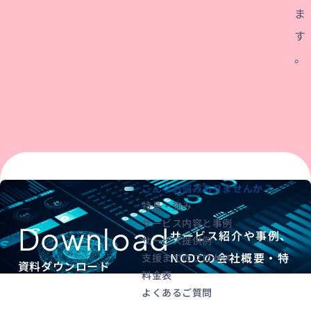
ま
す
。
こんなお悩みありませんか？
特長・強み
サービス内容と事例
Download
サービス紹介や事例、
サービス提供例
NCDCの会社概要・特
支援までのプロセス
資料ダウンロード
料金表
徴がわかる資料を配布
よくあるご質問
しています。