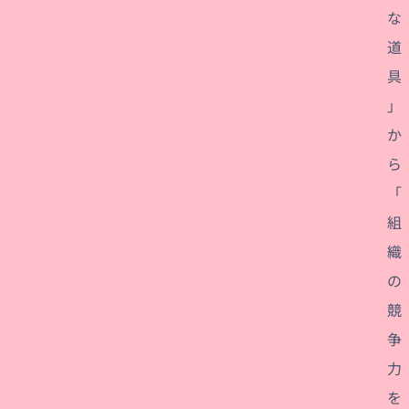
な
道
具
」
か
ら
「
組
織
の
競
争
力
を