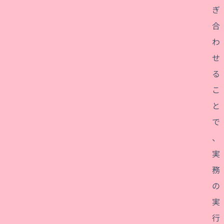
ぎ
合
わ
せ
る
こ
と
で
、
実
務
の
実
行