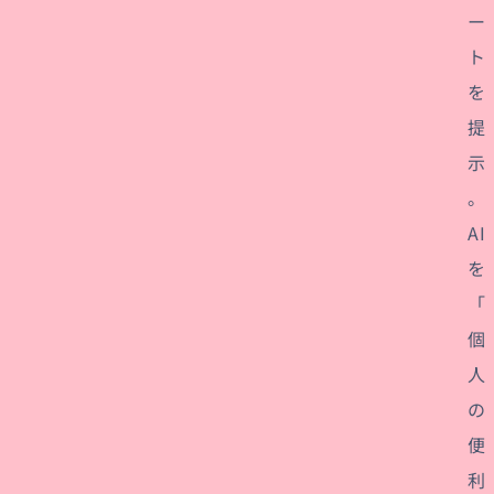
ー
ト
を
提
示
。
AI
を
「
個
人
の
便
利