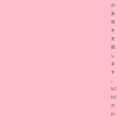
の
実
現
を
支
援
し
ま
す
。
NC
DC
の
AI