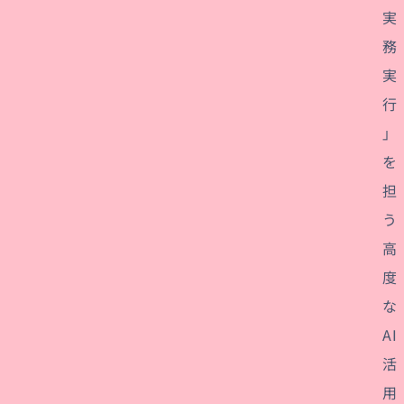
実
務
実
行
」
を
担
う
高
度
な
AI
活
用