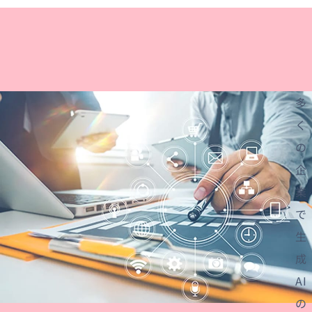
資料ダウンロード
お問い合わせ
多
く
の
企
業
で
生
成
AI
の