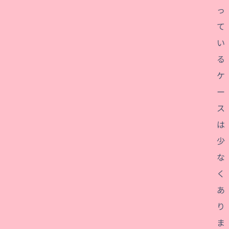
っ
て
い
る
ケ
ー
ス
は
少
な
く
あ
り
ま