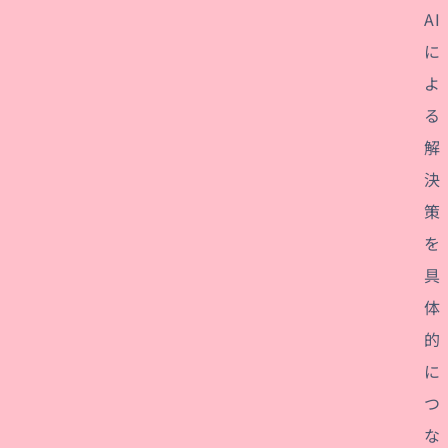
AI
に
よ
る
解
決
策
を
具
体
的
に
つ
な