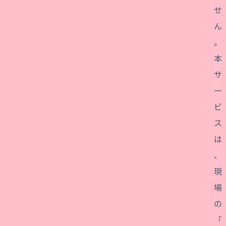
せ
ん
。
本
サ
ー
ビ
ス
は
、
現
場
の
「