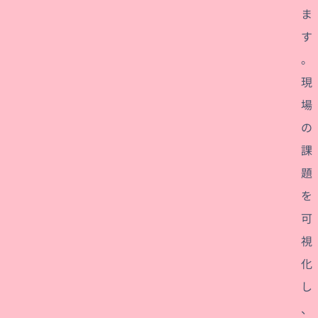
ま
す
。
現
場
の
課
題
を
可
視
化
し
、