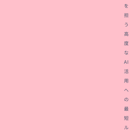
を
担
う
高
度
な
AI
活
用
へ
の
最
短
ル