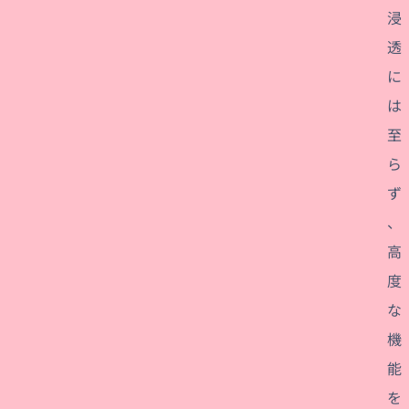
浸
透
に
は
至
ら
ず
、
高
度
な
機
能
を