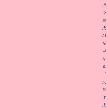
持
つ
生
成
AI
が
単
な
る
「
文
章
作
成