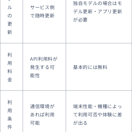
独自モデルの場合はモ
ル
サービス側
デル更新・アプリ更新
の
で随時更新
が必要
更
新
利
API利用料が
用
発生する可
基本的には無料
料
能性
金
利
通信環境が
端末性能・機種によっ
用
あれば利用
て利用可否や体験に差
条
可能
が出る
件