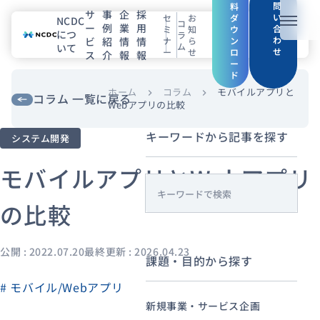
問
料
サ
事
企
採
い
セ
お
ダ
NCDC
コ
ー
例
業
用
メニュ
合
ミ
知
ウ
につ
ラ
わ
ビ
紹
情
情
ナ
ら
ン
ム
いて
せ
ー
せ
ロ
ス
介
報
報
NCDCについて
ー
ド
サービス
ホーム
コラム
モバイルアプリと
chevron_right
chevron_right
コラム 一覧に戻る
Webアプリの比較
企業情報
キーワードから記事を探す
システム開発
事例紹介
モバイルアプリとWebアプリ
s
採用情報
の比較
e
a
セミナー
コラム
お知らせ
r
公開 : 2022.07.20
最終更新 : 2026.04.23
課題・目的から探す
c
エンジニアブログ（Zenn）
h
# モバイル/Webアプリ
お役立ち情報（PJ Insight）
新規事業・サービス企画