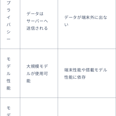
プ
ラ
データは
イ
データが端末外に出な
サーバーへ
バ
い
送信される
シ
ー
モ
デ
大規模モデ
端末性能や搭載モデル
ル
ルが使用可
性能に依存
性
能
能
モ
デ