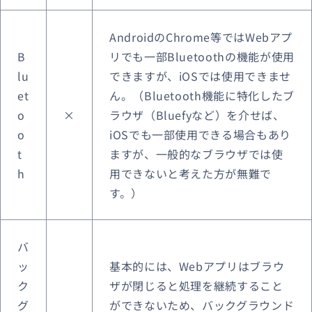
AndroidのChrome等ではWebアプ
B
リでも一部Bluetoothの機能が使用
lu
できますが、iOSでは使用できませ
et
ん。
（Bluetooth機能に特化したブ
o
×
ラウザ（Bluefyなど）を介せば、
o
iOSでも一部使用できる場合もあり
t
ますが、一般的なブラウザでは使
h
用できないと考えた方が無難で
す。）
バ
ッ
基本的には、Webアプリはブラウ
ク
ザが閉じると処理を継続すること
グ
ができないため、バックグラウンド