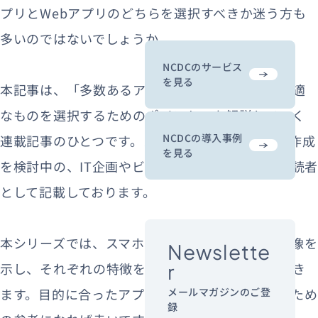
プリとWebアプリのどちらを選択すべきか迷う方も
多いのではないでしょうか。
NCDCのサービス
を見る
本記事は、「多数あるアプリ作成方法の中から最適
なものを選択するためのポイント」を解説していく
NCDCの導入事例
連載記事のひとつです。スマホで動作するアプリ作成
を見る
を検討中の、IT企画やビジネスサイドの方を主な読者
として記載しております。
本シリーズでは、スマホで動作するアプリの全体像を
Newslette
示し、それぞれの特徴を掘り下げて順番に見ていき
r
ます。目的に合ったアプリ開発の手法を見つけるため
メールマガジンのご登
録