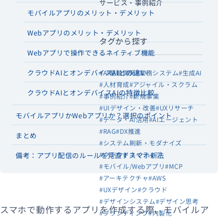
サービス・事例紹介
モバイルアプリのメリット・デメリット
Webアプリのメリット・デメリット
タグから探す
Webアプリで操作できるネイティブ機能
クラウドAIとオンデバイスAIとの違い
#AI駆動開発
#業務システム
#生成AI
#人材育成
#アジャイル・スクラム
クラウドAIとオンデバイスAIの特徴比較
#事例紹介
#新規事業
#UIデザイン・改善
#UXリサーチ
モバイルアプリかWebアプリか？選択のポイント
#データ・AI活用
#AIエージェント
#RAG
#DX推進
まとめ
#システム刷新・モダナイズ
#クラウドネイティブ
備考：アプリ配信のルールを見直すスマホ新法
#モバイル/Webアプリ
#MCP
#アーキテクチャ
#AWS
#UXデザイン
#クラウド
#デザインシステム
#デザイン思考
スマホで動作するアプリを作成する際、モバイルア
#ブランディング
#内製化