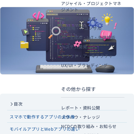
アジャイル・プロジェクトマネ
ジメント
内製化・人材育成
資料ダウンロード
お問い合わせ
DX戦略・ITコンサル
AI・生成AI・IoT・先端技術
システム開発
クラウド・アーキテクチャ
UX/UI・ブランディング
その他から探す
目次
レポート・資料公開
スマホで動作するアプリの全体像
ノウハウ・ナレッジ
NCDCの取り組み・お知らせ
モバイルアプリとWebアプリの違い