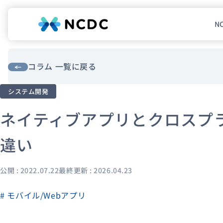
N
NCDCについて
サービス
コラム 一覧に戻る
システム開発
企業情報
ネイティブアプリとクロスプ
事例紹介
採用情報
違い
セミナー
コラム
お知らせ
公開 : 2022.07.22
最終更新 : 2026.04.23
エンジニアブログ（Zenn）
# モバイル/Webアプリ
お役立ち情報（PJ Insight）