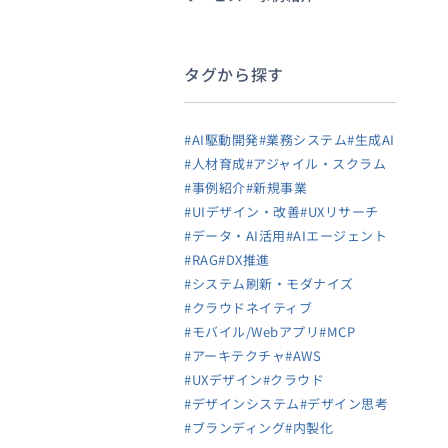
タグから探す
#AI駆動開発
#業務システム
#生成AI
#人材育成
#アジャイル・スクラム
#事例紹介
#新規事業
#UIデザイン・改善
#UXリサーチ
#データ・AI活用
#AIエージェント
#RAG
#DX推進
#システム刷新・モダナイズ
#クラウドネイティブ
#モバイル/Webアプリ
#MCP
#アーキテクチャ
#AWS
#UXデザイン
#クラウド
#デザインシステム
#デザイン思考
#ブランディング
#内製化