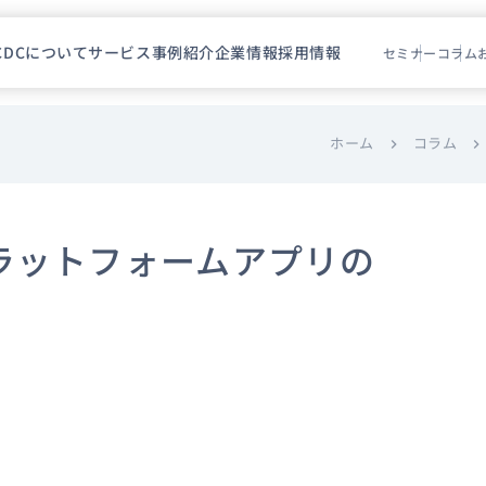
CDCについて
サービス
事例紹介
企業情報
採用情報
セミナー
コラム
ホーム
コラム
chevron_right
chevron_right
ラットフォームアプリの