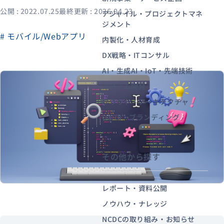
公開 : 2022.07.25
最終更新 : 2026.04.23
アジャイル・プロジェクトマネ
ジメント
# モバイル/Webアプリ
資料ダウンロード
お問い合わせ
内製化・人材育成
DX戦略・ITコンサル
AI・生成AI・IoT・先端技術
システム開発
クラウド・アーキテクチャ
UX/UI・ブランディング
その他から探す
レポート・資料公開
ノウハウ・ナレッジ
NCDCの取り組み・お知らせ