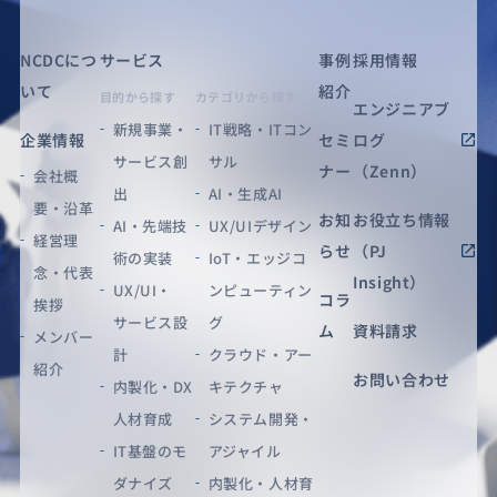
NCDCにつ
サービス
事例
採用情報
いて
紹介
目的から探す
カテゴリから探す
エンジニアブ
新規事業・
IT戦略・ITコン
企業情報
セミ
ログ
サービス創
サル
ナー
（Zenn）
会社概
出
AI・生成AI
要・沿革
お知
お役立ち情報
AI・先端技
UX/UIデザイン
経営理
らせ
（PJ
術の実装
IoT・エッジコ
念・代表
Insight）
UX/UI・
ンピューティン
コラ
挨拶
サービス設
グ
ム
資料請求
メンバー
計
クラウド・アー
紹介
お問い合わせ
内製化・DX
キテクチャ
人材育成
システム開発・
IT基盤のモ
アジャイル
ダナイズ
内製化・人材育