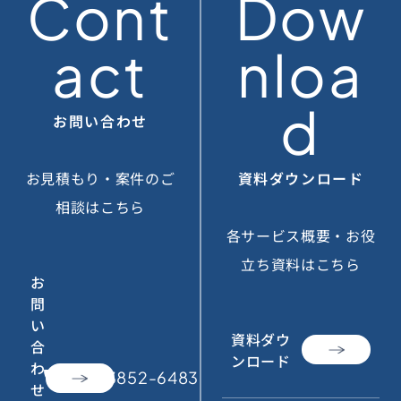
Cont
Dow
act
nloa
d
お問い合わせ
お見積もり・案件のご
資料ダウンロード
相談はこちら
各サービス概要・お役
立ち資料はこちら
お
問
い
資料ダウ
合
ンロード
わ
call
050-3852-6483
せ