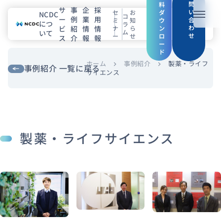
問
料
サ
事
企
採
い
セ
お
ダ
NCDC
コ
ー
例
業
用
メニュ
合
ミ
知
ウ
につ
ラ
わ
ビ
紹
情
情
ナ
ら
ン
ム
いて
せ
ー
せ
ロ
ス
介
報
報
NCDCについて
ー
ド
サービス
ホーム
事例紹介
製薬・ライフ
chevron_right
chevron_right
事例紹介 一覧に戻る
サイエンス
企業情報
事例紹介
製薬・ライフサイエンス
採用情報
セミナー
コラム
お知らせ
エンジニアブログ（Zenn）
お役立ち情報（PJ Insight）