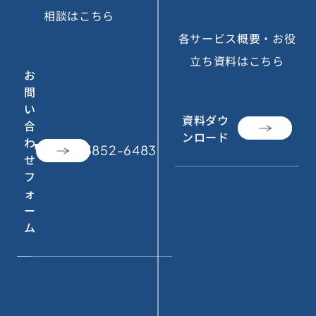
相談はこちら
各サービス概要・お役
立ち資料はこちら
お
問
い
資料ダウ
合
ンロード
わ
call
050-3852-6483
せ
フ
ォ
ー
ム