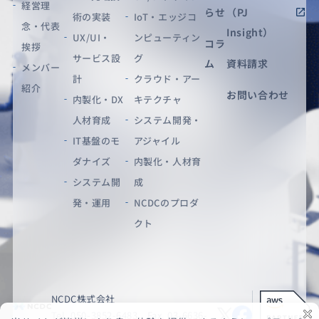
経営理
らせ
（PJ
術の実装
IoT・エッジコ
念・代表
Insight）
UX/UI・
ンピューティン
コラ
挨拶
サービス設
グ
ム
資料請求
メンバー
計
クラウド・アー
紹介
お問い合わせ
内製化・DX
キテクチャ
人材育成
システム開発・
IT基盤のモ
アジャイル
ダナイズ
内製化・人材育
システム開
成
発・運用
NCDCのプロダ
クト
NCDC株式会社
Tel. 050-3852-6483 Fax. 03-6636-