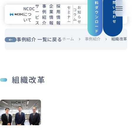
問
料
サ
事
企
採
い
セ
お
ダ
NCDC
コ
ー
例
業
用
メニュ
合
ミ
知
ウ
につ
ラ
わ
ビ
紹
情
情
ナ
ら
ン
ム
いて
せ
ー
せ
ロ
ス
介
報
報
NCDCについて
ー
ド
サービス
事例紹介 一覧に戻る
ホーム
事例紹介
組織改革
chevron_right
chevron_right
企業情報
事例紹介
組織改革
採用情報
セミナー
コラム
お知らせ
エンジニアブログ（Zenn）
お役立ち情報（PJ Insight）