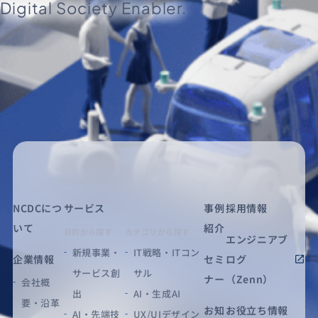
Digital Society Enabler.
NCDCにつ
サービス
事例
採用情報
いて
紹介
目的から探す
カテゴリから探す
エンジニアブ
新規事業・
IT戦略・ITコン
企業情報
セミ
ログ
サービス創
サル
ナー
（Zenn）
会社概
出
AI・生成AI
要・沿革
お知
お役立ち情報
AI・先端技
UX/UIデザイン