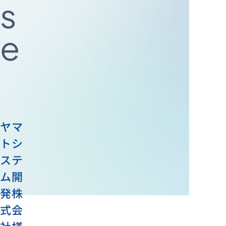
s
e
資料ダウンロード
お問い合わせ
ヤマ
トシ
ステ
ム開
発株
式会
社様