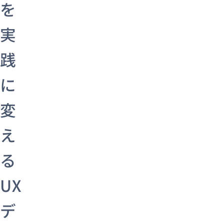
を
実
践
に
変
え
る
UX
デ