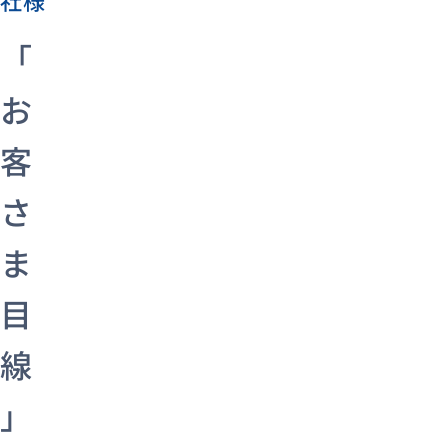
「
お
客
さ
ま
目
線
」