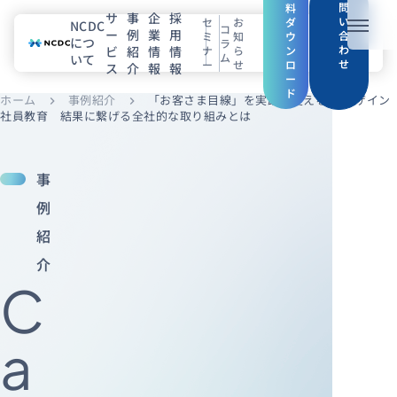
問
料
サ
事
企
採
い
セ
お
ダ
NCDC
コ
ー
例
業
用
メニュ
合
ミ
知
ウ
につ
ラ
わ
ビ
紹
情
情
ナ
ら
ン
ム
いて
せ
ー
せ
ロ
ス
介
報
報
NCDCについて
ー
ド
ホーム
事例紹介
「お客さま目線」を実践に変えるUXデザイン
chevron_right
chevron_right
サービス
社員教育 結果に繋げる全社的な取り組みとは
企業情報
事
事例紹介
例
紹
採用情報
介
C
セミナー
コラム
お知らせ
エンジニアブログ（Zenn）
a
お役立ち情報（PJ Insight）