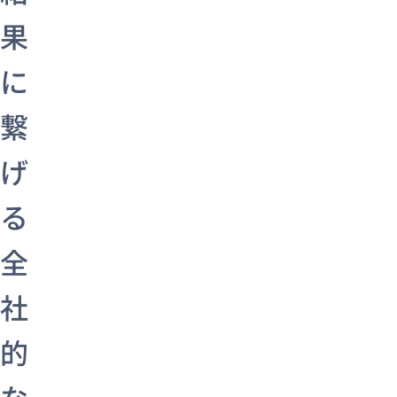
果
に
繋
げ
る
全
社
的
な