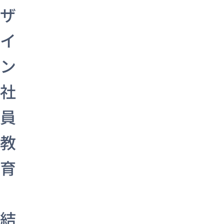
ザ
イ
ン
社
員
教
育
結