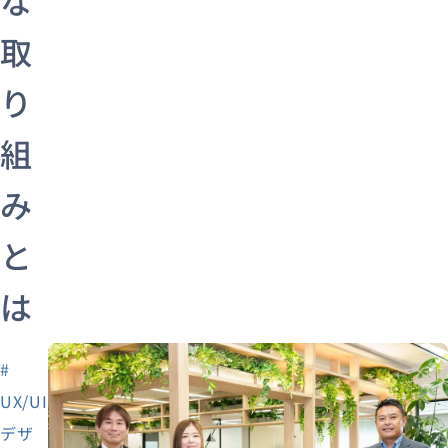
取
り
組
み
と
は
#
UX/UI
デザ