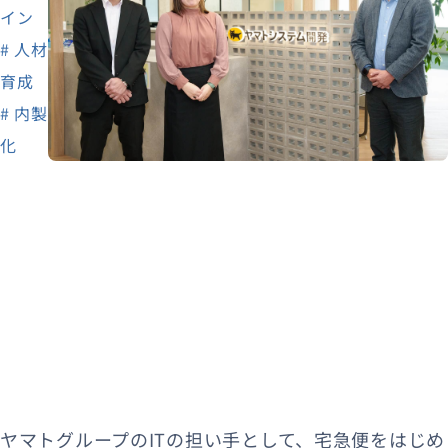
イン
# 人材
育成
# 内製
化
ヤマトグループのITの担い手として、宅急便をはじめ