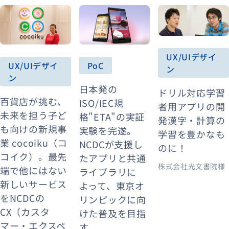
UX/UIデザイ
UX/UIデザイ
PoC
ン
ン
日本発の
ドリル対応学習
百貨店が挑む、
ISO/IEC規
者用アプリの開
未来を担う子ど
格"ETA"の実証
発漢字・計算の
も向けの新規事
実験を完遂。
学習を豊かなも
業 cocoiku（コ
NCDCが支援し
のに！
コイク）。最先
たアプリと共通
株式会社光文書院様
端で他にはない
ライブラリに
新しいサービス
よって、東京オ
をNCDCの
リンピックに向
CX（カスタ
けた普及を目指
マー・エクスペ
す