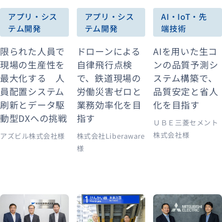
アプリ・シス
AI・IoT・先
アプリ・シス
テム開発
端技術
テム開発
資料ダウンロード
お問い合わせ
ドローンによる
AIを用いた生コ
限られた人員で
自律飛行点検
ンの品質予測シ
現場の生産性を
で、鉄道現場の
ステム構築で、
最大化する 人
労働災害ゼロと
品質安定と省人
員配置システム
業務効率化を目
化を目指す
刷新とデータ駆
指す
動型DXへの挑戦
ＵＢＥ三菱セメント
株式会社様
株式会社Liberaware
アズビル株式会社様
様