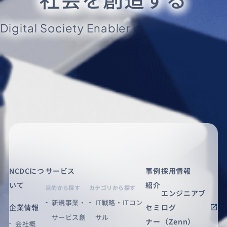
Digital Society Enabler.
NCDCにつ
サービス
事例
採用情報
いて
紹介
目的から探す
カテゴリから探す
エンジニアブ
新規事業・
IT戦略・ITコン
企業情報
セミ
ログ
サービス創
サル
ナー
（Zenn）
会社概