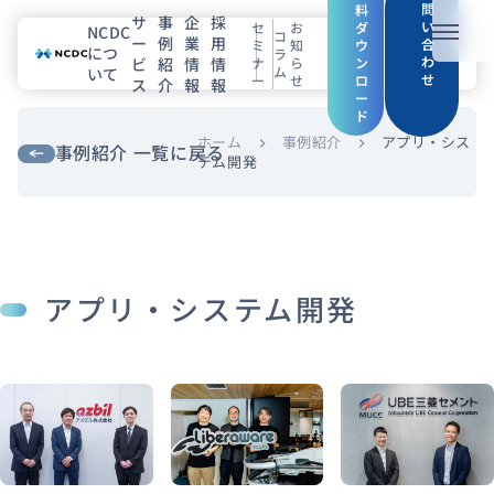
問
料
サ
事
企
採
い
セ
お
ダ
NCDC
コ
ー
例
業
用
メニュ
合
ミ
知
ウ
につ
ラ
わ
ビ
紹
情
情
ナ
ら
ン
ム
いて
せ
ー
せ
ロ
ス
介
報
報
NCDCについて
ー
ド
サービス
ホーム
事例紹介
アプリ・シス
chevron_right
chevron_right
事例紹介 一覧に戻る
テム開発
企業情報
事例紹介
アプリ・システム開発
採用情報
セミナー
コラム
お知らせ
エンジニアブログ（Zenn）
お役立ち情報（PJ Insight）