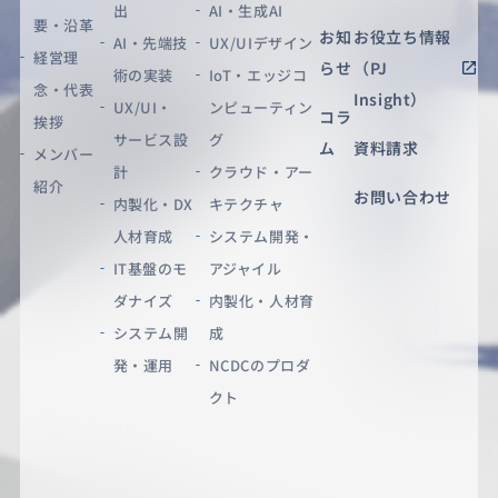
出
AI・生成AI
要・沿革
お知
お役立ち情報
AI・先端技
UX/UIデザイン
経営理
らせ
（PJ
術の実装
IoT・エッジコ
念・代表
Insight）
UX/UI・
ンピューティン
コラ
挨拶
サービス設
グ
ム
資料請求
メンバー
計
クラウド・アー
紹介
お問い合わせ
内製化・DX
キテクチャ
人材育成
システム開発・
IT基盤のモ
アジャイル
ダナイズ
内製化・人材育
システム開
成
発・運用
NCDCのプロダ
クト