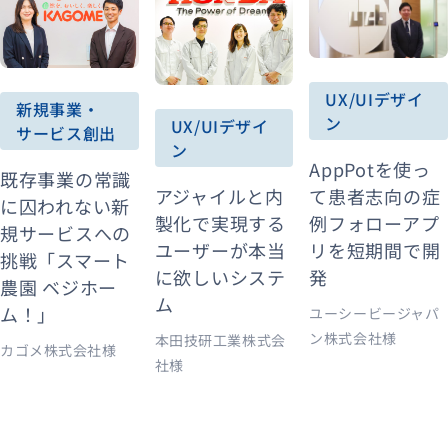
UX/UIデザイ
新規事業・
ン
UX/UIデザイ
サービス創出
ン
AppPotを使っ
既存事業の常識
アジャイルと内
て患者志向の症
に囚われない新
製化で実現する
例フォローアプ
規サービスへの
ユーザーが本当
リを短期間で開
挑戦「スマート
に欲しいシステ
発
農園 ベジホー
ム
ム！」
ユーシービージャパ
ン株式会社様
本田技研工業株式会
カゴメ株式会社様
社様