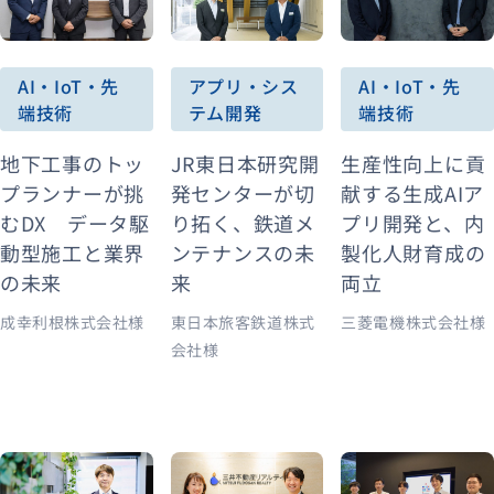
AI・IoT・先
アプリ・シス
AI・IoT・先
端技術
テム開発
端技術
地下工事のトッ
JR東日本研究開
生産性向上に貢
プランナーが挑
発センターが切
献する生成AIア
むDX データ駆
り拓く、鉄道メ
プリ開発と、内
動型施工と業界
ンテナンスの未
製化人財育成の
の未来
来
両立
成幸利根株式会社様
東日本旅客鉄道株式
三菱電機株式会社様
会社様