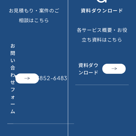
お見積もり・案件のご
資料ダウンロード
相談はこちら
各サービス概要・お役
立ち資料はこちら
お
問
い
資料ダウ
合
ンロード
わ
call
050-3852-6483
せ
フ
ォ
ー
ム