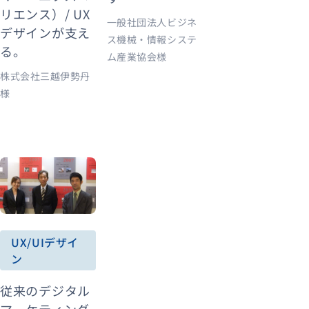
リエンス）/ UX
一般社団法人ビジネ
デザインが支え
ス機械・情報システ
る。
ム産業協会様
株式会社三越伊勢丹
様
UX/UIデザイ
ン
従来のデジタル