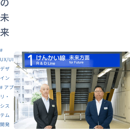
の
未
来
#
UX/UI
デザ
イン
# アプ
リ・
シス
テム
開発