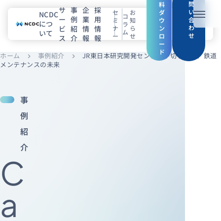
問
料
サ
事
企
採
い
セ
お
ダ
NCDC
コ
ー
例
業
用
メニュ
合
ミ
知
ウ
につ
ラ
わ
ビ
紹
情
情
ナ
ら
ン
ム
いて
せ
ー
せ
ロ
ス
介
報
報
NCDCについて
ー
ド
ホーム
事例紹介
JR東日本研究開発センターが切り拓く、鉄道
chevron_right
chevron_right
サービス
メンテナンスの未来
企業情報
事
事例紹介
例
紹
採用情報
介
C
セミナー
コラム
お知らせ
エンジニアブログ（Zenn）
a
お役立ち情報（PJ Insight）