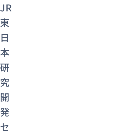
JR
東
日
本
研
究
開
発
セ