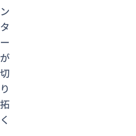
ン
タ
ー
が
切
り
拓
く
、