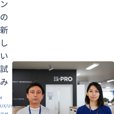
ン
の
新
し
い
試
み
#
UX/UI
デザ