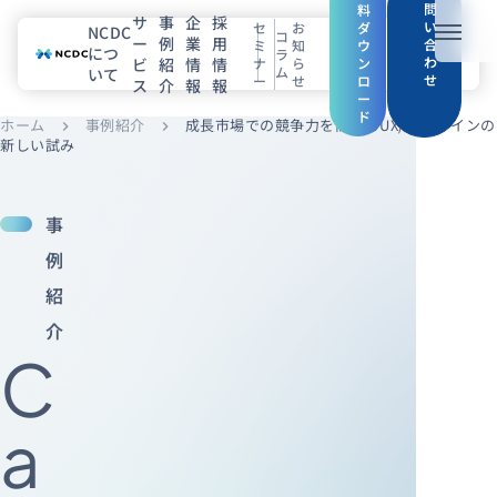
問
料
サ
事
企
採
い
セ
お
ダ
NCDC
コ
ー
例
業
用
メニュ
合
ミ
知
ウ
につ
ラ
わ
ビ
紹
情
情
ナ
ら
ン
ム
いて
せ
ー
せ
ロ
ス
介
報
報
NCDCについて
ー
ド
ホーム
事例紹介
成長市場での競争力を高めるUX/UIデザインの
chevron_right
chevron_right
サービス
新しい試み
企業情報
事
事例紹介
例
紹
採用情報
介
C
セミナー
コラム
お知らせ
エンジニアブログ（Zenn）
a
お役立ち情報（PJ Insight）