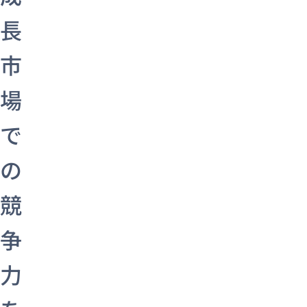
長
市
場
で
の
競
争
力