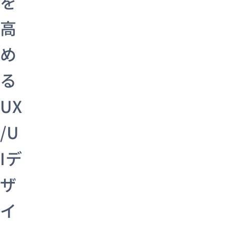
を
高
め
る
UX
/U
Iデ
ザ
イ