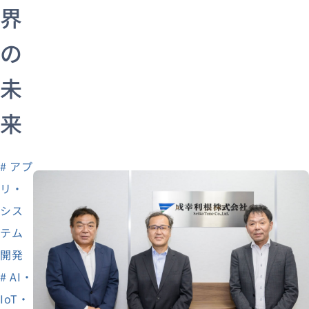
界
の
未
来
# アプ
リ・
シス
テム
開発
# AI・
IoT・