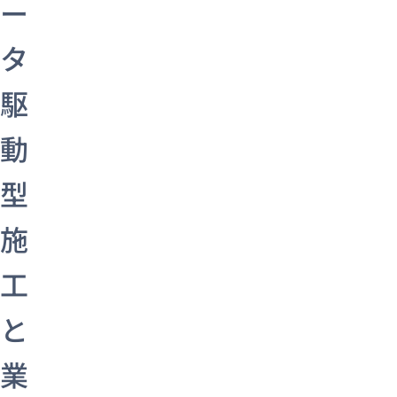
ー
タ
駆
動
型
施
工
と
業