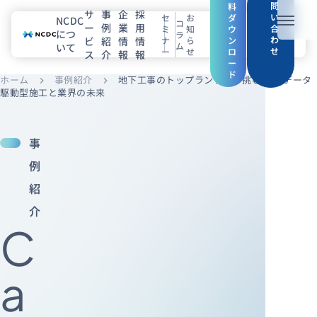
問
料
サ
事
企
採
い
セ
お
ダ
NCDC
コ
ー
例
業
用
メニュ
合
ミ
知
ウ
につ
ラ
わ
ビ
紹
情
情
ナ
ら
ン
ム
いて
せ
ー
せ
ロ
ス
介
報
報
NCDCについて
ー
ド
ホーム
事例紹介
地下工事のトップランナーが挑むDX データ
chevron_right
chevron_right
サービス
駆動型施工と業界の未来
企業情報
事
事例紹介
例
紹
採用情報
介
C
セミナー
コラム
お知らせ
エンジニアブログ（Zenn）
a
お役立ち情報（PJ Insight）