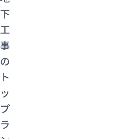
下
工
事
の
ト
ッ
プ
ラ