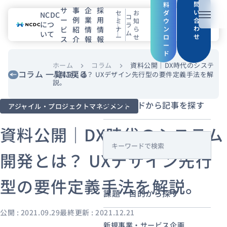
問
料
サ
事
企
採
い
セ
お
ダ
NCDC
コ
ー
例
業
用
メニュ
合
ミ
知
ウ
につ
ラ
わ
ビ
紹
情
情
ナ
ら
ン
ム
いて
せ
ー
せ
ロ
ス
介
報
報
NCDCについて
ー
ド
サービス
ホーム
コラム
資料公開｜DX時代のシステ
chevron_right
chevron_right
コラム 一覧に戻る
ム開発とは？ UXデザイン先行型の要件定義手法を解
説。
企業情報
キーワードから記事を探す
アジャイル・プロジェクトマネジメント
事例紹介
資料公開｜DX時代のシステム
採用情報
s
開発とは？ UXデザイン先行
e
a
セミナー
コラム
お知らせ
型の要件定義手法を解説。
r
エンジニアブログ（Zenn）
課題・目的から探す
c
お役立ち情報（PJ Insight）
h
公開 : 2021.09.29
最終更新 : 2021.12.21
新規事業・サービス企画