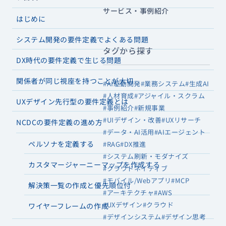
サービス・事例紹介
はじめに
システム開発の要件定義でよくある問題
タグから探す
DX時代の要件定義で生じる問題
関係者が同じ視座を持つことが大切
#AI駆動開発
#業務システム
#生成AI
#人材育成
#アジャイル・スクラム
UXデザイン先行型の要件定義とは
#事例紹介
#新規事業
#UIデザイン・改善
#UXリサーチ
NCDCの要件定義の進め方
#データ・AI活用
#AIエージェント
ペルソナを定義する
#RAG
#DX推進
#システム刷新・モダナイズ
カスタマージャーニーマップを作成する
#クラウドネイティブ
#モバイル/Webアプリ
#MCP
解決策一覧の作成と優先順位付
#アーキテクチャ
#AWS
#UXデザイン
#クラウド
ワイヤーフレームの作成
#デザインシステム
#デザイン思考