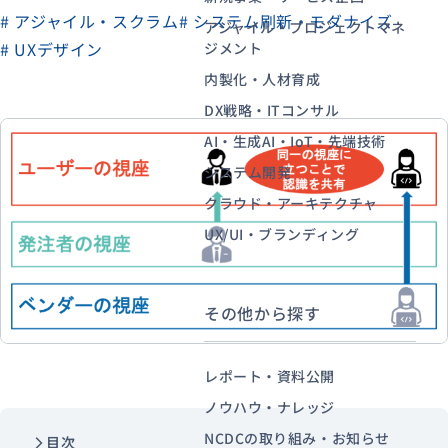
# アジャイル・スクラム
# システム刷新・モダナイズ
アジャイル・プロジェクトマネ
# UXデザイン
ジメント
資料ダウンロード
お問い合わせ
内製化・人材育成
DX戦略・ITコンサル
AI・生成AI・IoT・先端技術
システム開発
クラウド・アーキテクチャ
UX/UI・ブランディング
その他から探す
レポート・資料公開
ノウハウ・ナレッジ
NCDCの取り組み・お知らせ
目次