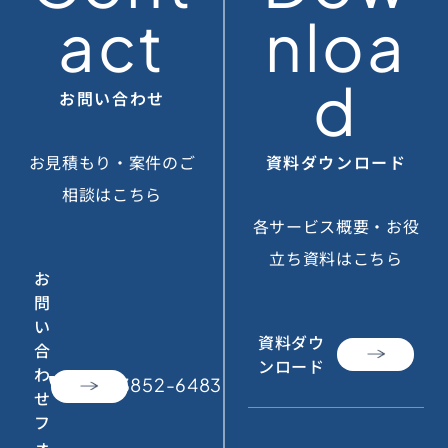
act
nloa
d
お問い合わせ
お見積もり・案件のご
資料ダウンロード
相談はこちら
各サービス概要・お役
立ち資料はこちら
お
問
い
資料ダウ
合
ンロード
わ
call
050-3852-6483
せ
フ
ォ