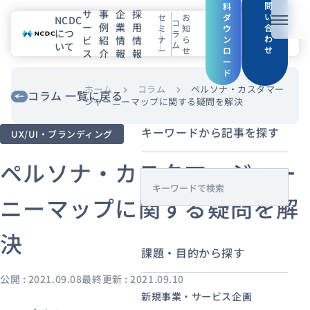
問
料
サ
事
企
採
い
セ
お
ダ
NCDC
コ
ー
例
業
用
メニュ
合
ミ
知
ウ
につ
ラ
わ
ビ
紹
情
情
ナ
ら
ン
ム
いて
せ
ー
せ
ロ
ス
介
報
報
NCDCについて
ー
ド
サービス
ホーム
コラム
ペルソナ・カスタマー
chevron_right
chevron_right
コラム 一覧に戻る
ジャーニーマップに関する疑問を解決
企業情報
キーワードから記事を探す
UX/UI・ブランディング
事例紹介
ペルソナ・カスタマージャー
s
採用情報
ニーマップに関する疑問を解
e
a
決
セミナー
コラム
お知らせ
r
課題・目的から探す
c
エンジニアブログ（Zenn）
h
公開 : 2021.09.08
最終更新 : 2021.09.10
お役立ち情報（PJ Insight）
新規事業・サービス企画