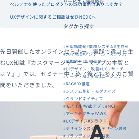
サービス・事例紹介
ペルソナを使ったプロダクトの成功事例はありますか？
UXデザインに関するご相談はぜひNCDCへ
タグから探す
#AI駆動開発
#業務システム
#生成AI
先日開催したオンラインセミナー「実践で違いを生
#人材育成
#アジャイル・スクラム
むUX知識『カスタマージャーニーマップの本質と
#事例紹介
#新規事業
#UIデザイン・改善
#UXリサーチ
は？』」では、セミナー中・終了後とも多くのご質
#データ・AI活用
#AIエージェント
問をいただきました。
#RAG
#DX推進
#システム刷新・モダナイズ
#クラウドネイティブ
#モバイル/Webアプリ
#MCP
#アーキテクチャ
#AWS
#UXデザイン
#クラウド
#デザインシステム
#デザイン思考
#ブランディング
#内製化