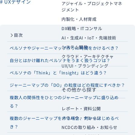
# UXデザイン
アジャイル・プロジェクトマネ
ジメント
内製化・人材育成
資料ダウンロード
お問い合わせ
DX戦略・ITコンサル
目次
AI・生成AI・IoT・先端技術
システム開発
ペルソナやジャーニーマップ作りに時間をかけるべき？
クラウド・アーキテクチャ
自分とはかけ離れたペルソナをうまく扱うコツは？
UX/UI・ブランディング
ペルソナの「Think」と「Insight」はどう違う？
ジャーニーマップの「DO」の粒度はどの程度にすべきか？
その他から探す
複数人の関係性をひとつのジャーニーマップに盛り込め
る？
レポート・資料公開
ノウハウ・ナレッジ
複数のジャーニーマップを作る場合、何からはじめるべ
き？
NCDCの取り組み・お知らせ