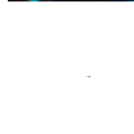
ださい。
お
問
い
合
わ
せ
フ
call
050-3852-648
ォ
ー
ム
は
こ
ち
ら