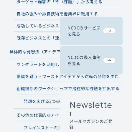
ターゲット顧客の「不（課題）」から考える
自社の強みや独自技術を他業界に転用する
成功しているビジネスモデルを別領域に組み合わせる
NCDCのサービス
を見る
既存ビジネスとの「連続点」から切り口を探る
具体的な発想法（アイデアの量産）
NCDCの導入事例
を見る
マンダラートを活用したアイデアの拡散と深掘り
常識を疑う・ワーストアイデアから逆転の発想を生む
組織横断のワークショップで潜在的な課題を抽出する
発想を広げる3つの手法の特徴
Newslette
r
その他の代表的なアイデア創出フレームワーク3選
メールマガジンのご登
録
ブレインストーミング