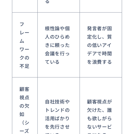
る
フ
根性論や個
発言者が固
レー
人のひらめ
定化し、質
ム
きに頼った
の低いアイ
ワー
会議を行っ
デアで時間
クの
ている
を浪費する
不足
顧客
視点
自社技術や
顧客視点が
の欠
トレンドの
欠けた、誰
如
活用ばかり
も欲しがら
（シ
を先行させ
ないサービ
ーズ