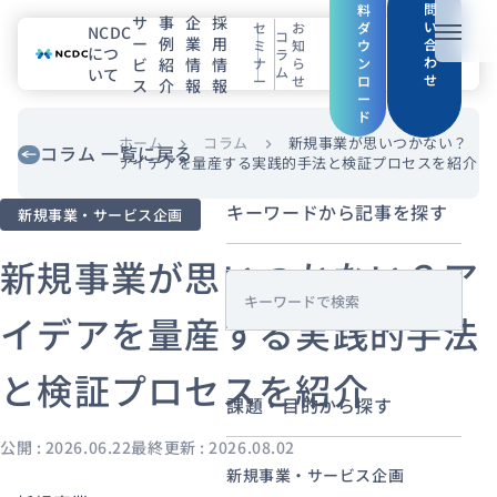
問
料
サ
事
企
採
い
セ
お
ダ
NCDC
コ
ー
例
業
用
メニュ
合
ミ
知
ウ
につ
ラ
わ
ビ
紹
情
情
ナ
ら
ン
ム
いて
せ
ー
せ
ロ
ス
介
報
報
NCDCについて
ー
ド
サービス
ホーム
コラム
新規事業が思いつかない？
chevron_right
chevron_right
コラム 一覧に戻る
アイデアを量産する実践的手法と検証プロセスを紹介
企業情報
キーワードから記事を探す
新規事業・サービス企画
事例紹介
新規事業が思いつかない？ア
s
採用情報
イデアを量産する実践的手法
e
a
と検証プロセスを紹介
セミナー
コラム
お知らせ
r
課題・目的から探す
c
エンジニアブログ（Zenn）
h
公開 : 2026.06.22
最終更新 : 2026.08.02
お役立ち情報（PJ Insight）
新規事業・サービス企画