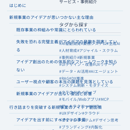
サービス・事例紹介
はじめに
新規事業のアイデアが思いつかない主な理由
タグから探す
既存事業の枠組みや常識にとらわれている
失敗を恐れる完璧主義がアイデアの発散を阻害してい
#AI駆動開発
#業務システム
#生成AI
る
#人材育成
#アジャイル・スクラム
#事例紹介
#新規事業
アイデア創出のための体系的なフレームワークを知ら
#UIデザイン・改善
#UXリサーチ
ない
#データ・AI活用
#AIエージェント
#RAG
#DX推進
ユーザー視点や顧客の本当の課題を見落としている
#システム刷新・モダナイズ
#クラウドネイティブ
新規事業のアイデアが出ない要因と影響
#モバイル/Webアプリ
#MCP
#アーキテクチャ
#AWS
行き詰まりを突破する新規事業のアイデア創出策
#UXデザイン
#クラウド
アイデアを出す前にすべき2つの準備
#デザインシステム
#デザイン思考
#ブランディング
#内製化