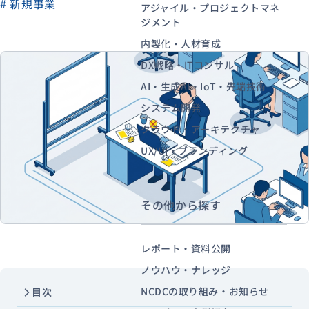
# 新規事業
アジャイル・プロジェクトマネ
ジメント
内製化・人材育成
資料ダウンロード
お問い合わせ
DX戦略・ITコンサル
AI・生成AI・IoT・先端技術
システム開発
クラウド・アーキテクチャ
UX/UI・ブランディング
その他から探す
レポート・資料公開
ノウハウ・ナレッジ
NCDCの取り組み・お知らせ
目次