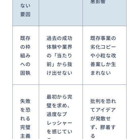
悪影響
ない
要因
既存
過去の成功
既存事業の
の枠
体験や業界
劣化コピー
組み
の「当たり
や小粒な改
への
前」から抜
善案しか生
固執
け出せない
まれない
最初から完
失敗
批判を恐れ
璧を求め、
を恐
てアイデア
過度なプ
れる
が発散せ
レッシャー
完璧
ず、膠着す
を感じてい
主義
る