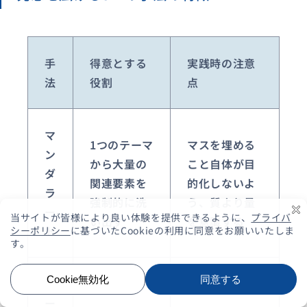
手
得意とする
実践時の注意
法
役割
点
マ
1つのテーマ
マスを埋める
ン
から大量の
こと自体が目
ダ
関連要素を
的化しないよ
ラ
強制的に洗
う、質より量
ー
い出す
を意識する
ト
ワ
ー