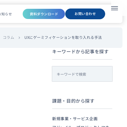
メニュ
お問い合わせ
お知らせ
資料ダウンロード
コラム
UXにゲーミフィケーションを取り入れる手法
chevron_right
キーワードから記事を探す
s
e
a
r
課題・目的から探す
c
h
新規事業・サービス企画