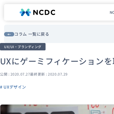
N
NCDCについて
サービス
コラム 一覧に戻る
UX/UI・ブランディング
企業情報
UXにゲーミフィケーション
事例紹介
採用情報
公開 : 2020.07.27
最終更新 : 2020.07.29
セミナー
# UXデザイン
コラム
お知らせ
エンジニアブログ（Zenn）
お役立ち情報（PJ Insight）