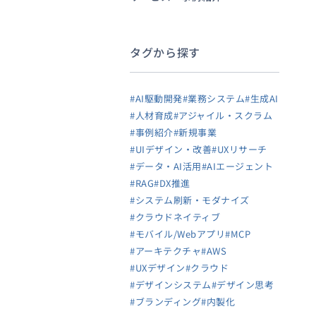
タグから探す
#AI駆動開発
#業務システム
#生成AI
#人材育成
#アジャイル・スクラム
#事例紹介
#新規事業
#UIデザイン・改善
#UXリサーチ
#データ・AI活用
#AIエージェント
#RAG
#DX推進
#システム刷新・モダナイズ
#クラウドネイティブ
#モバイル/Webアプリ
#MCP
#アーキテクチャ
#AWS
#UXデザイン
#クラウド
#デザインシステム
#デザイン思考
#ブランディング
#内製化