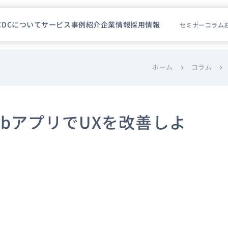
CDCについて
サービス
事例紹介
企業情報
採用情報
セミナー
コラム
ホーム
コラム
chevron_right
chevron_right
bアプリでUXを改善しよ