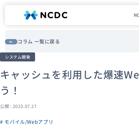
N
NCDCについて
サービス
コラム 一覧に戻る
システム開発
企業情報
キャッシュを利用した爆速We
事例紹介
採用情報
う！
セミナー
コラム
お知らせ
公開 : 2023.07.27
エンジニアブログ（Zenn）
# モバイル/Webアプリ
お役立ち情報（PJ Insight）