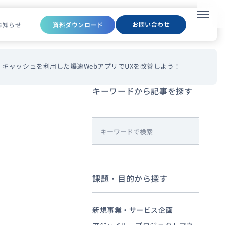
メニュ
お問い合わせ
お知らせ
資料ダウンロード
キャッシュを利用した爆速WebアプリでUXを改善しよう！
キーワードから記事を探す
s
e
a
r
課題・目的から探す
c
h
新規事業・サービス企画