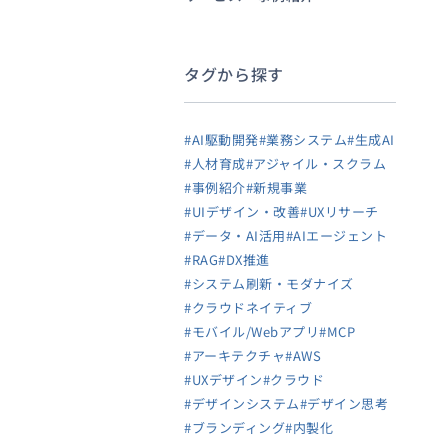
タグから探す
#AI駆動開発
#業務システム
#生成AI
#人材育成
#アジャイル・スクラム
#事例紹介
#新規事業
#UIデザイン・改善
#UXリサーチ
#データ・AI活用
#AIエージェント
#RAG
#DX推進
#システム刷新・モダナイズ
#クラウドネイティブ
#モバイル/Webアプリ
#MCP
#アーキテクチャ
#AWS
#UXデザイン
#クラウド
#デザインシステム
#デザイン思考
#ブランディング
#内製化