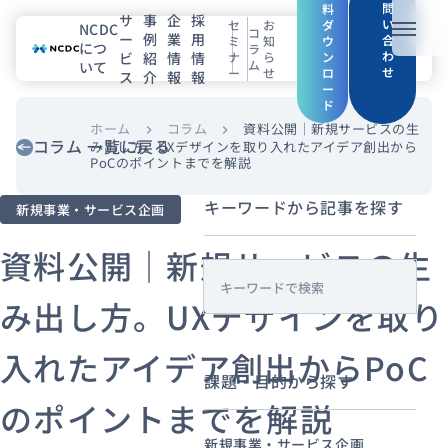
問
料
サ
事
企
採
い
セ
お
ダ
NCDC
コ
ー
例
業
用
メニュ
合
ミ
知
ウ
につ
ラ
わ
ビ
紹
情
情
ナ
ら
ン
ム
いて
せ
ー
せ
ロ
ス
介
報
報
NCDCについて
ー
ド
サービス
ホーム
コラム
資料公開｜新規サービスの生
chevron_right
chevron_right
コラム 一覧に戻る
み出し方。UXデザインを取り入れたアイデア創出から
PoCのポイントまでを解説
企業情報
キーワードから記事を探す
新規事業・サービス企画
事例紹介
資料公開｜新規サービスの生
採用情報
s
み出し方。UXデザインを取り
e
a
セミナー
コラム
お知らせ
入れたアイデア創出からPoC
r
エンジニアブログ（Zenn）
課題・目的から探す
c
のポイントまでを解説
お役立ち情報（PJ Insight）
h
新規事業・サービス企画