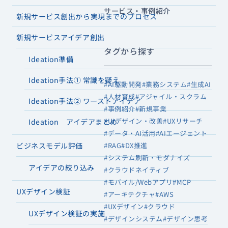
サービス・事例紹介
新規サービス創出から実現までのプロセス
新規サービスアイデア創出
タグから探す
Ideation準備
Ideation手法① 常識を疑え
#AI駆動開発
#業務システム
#生成AI
#人材育成
#アジャイル・スクラム
Ideation手法② ワーストアイデア
#事例紹介
#新規事業
#UIデザイン・改善
#UXリサーチ
Ideation アイデアまとめ
#データ・AI活用
#AIエージェント
#RAG
#DX推進
ビジネスモデル評価
#システム刷新・モダナイズ
アイデアの絞り込み
#クラウドネイティブ
#モバイル/Webアプリ
#MCP
UXデザイン検証
#アーキテクチャ
#AWS
#UXデザイン
#クラウド
UXデザイン検証の実施
#デザインシステム
#デザイン思考