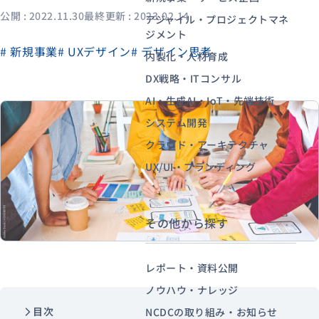
公開 : 2022.11.30
最終更新 : 2023.02.14
アジャイル・プロジェクトマネ
ジメント
# 新規事業
# UXデザイン
# デザイン思考
資料ダウンロード
お問い合わせ
内製化・人材育成
DX戦略・ITコンサル
AI・生成AI・IoT・先端技術
システム開発
クラウド・アーキテクチャ
UX/UI・ブランディング
その他から探す
レポート・資料公開
ノウハウ・ナレッジ
目次
NCDCの取り組み・お知らせ