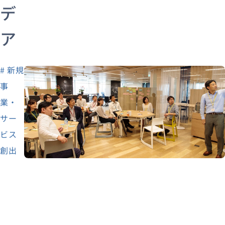
デ
ア
# 新規
事
業・
サー
ビス
創出