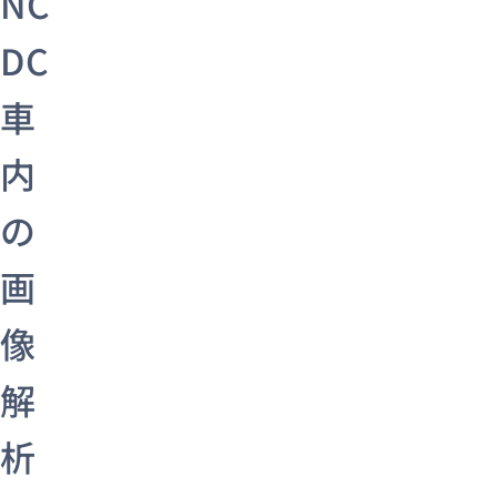
NC
DC
車
内
の
画
像
解
析