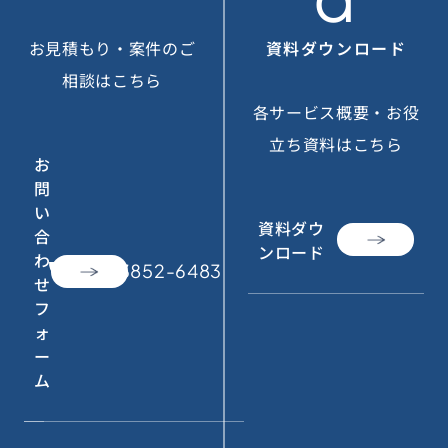
お見積もり・案件のご
資料ダウンロード
相談はこちら
各サービス概要・お役
立ち資料はこちら
お
問
い
資料ダウ
合
ンロード
わ
call
050-3852-6483
せ
フ
ォ
ー
ム