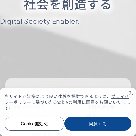
社会を創造する
Digital Society Enabler.
NCDCにつ
サービス
事例
採用情報
いて
紹介
目的から探す
カテゴリから探す
エンジニアブ
新規事業・
IT戦略・ITコン
企業情報
セミ
ログ
サービス創
サル