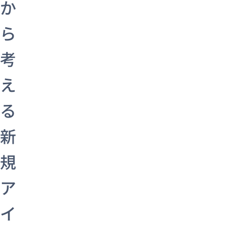
か
ら
考
え
る
新
規
ア
イ