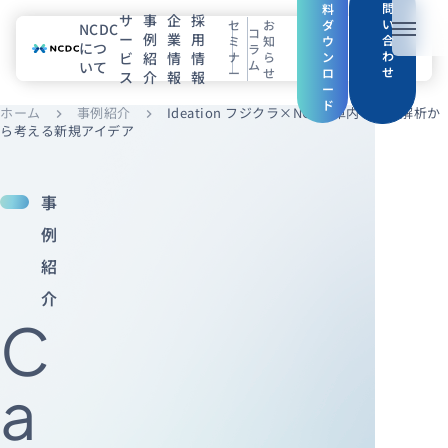
問
料
サ
事
企
採
い
セ
お
ダ
NCDC
コ
ー
例
業
用
メニュ
合
ミ
知
ウ
につ
ラ
わ
ビ
紹
情
情
ナ
ら
ン
ム
いて
せ
ー
せ
ロ
ス
介
報
報
NCDCについて
ー
ド
ホーム
事例紹介
Ideation フジクラ×NCDC 車内の画像解析か
chevron_right
chevron_right
サービス
ら考える新規アイデア
企業情報
事
事例紹介
例
紹
採用情報
介
C
セミナー
コラム
お知らせ
エンジニアブログ（Zenn）
a
お役立ち情報（PJ Insight）