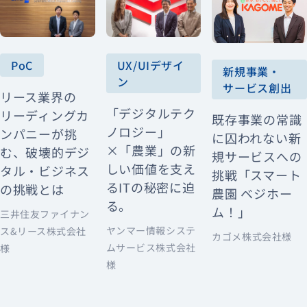
PoC
UX/UIデザイ
新規事業・
ン
サービス創出
リース業界の
「デジタルテク
リーディングカ
既存事業の常識
ノロジー」
ンパニーが挑
に囚われない新
×「農業」の新
む、破壊的デジ
規サービスへの
しい価値を支え
タル・ビジネス
挑戦「スマート
るITの秘密に迫
の挑戦とは
農園 ベジホー
る。
ム！」
三井住友ファイナン
ヤンマー情報システ
ス&リース株式会社
カゴメ株式会社様
ムサービス株式会社
様
様