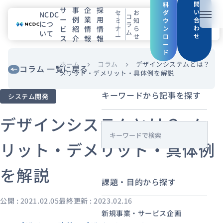
問
料
サ
事
企
採
い
セ
お
ダ
NCDC
コ
ー
例
業
用
メニ
合
ミ
知
ウ
につ
ラ
わ
ビ
紹
情
情
ナ
ら
ン
ム
いて
せ
ー
せ
ロ
ス
介
報
報
NCDCについて
ー
ド
サービス
ホーム
コラム
デザインシステムとは？
chevron_right
chevron_right
コラム 一覧に戻る
メリット・デメリット・具体例を解説
企業情報
キーワードから記事を探す
システム開発
事例紹介
デザインシステムとは？ メ
s
採用情報
リット・デメリット・具体例
e
a
を解説
セミナー
コラム
お知らせ
r
課題・目的から探す
c
エンジニアブログ（Zenn）
h
公開 : 2021.02.05
最終更新 : 2023.02.16
お役立ち情報（PJ Insight）
新規事業・サービス企画