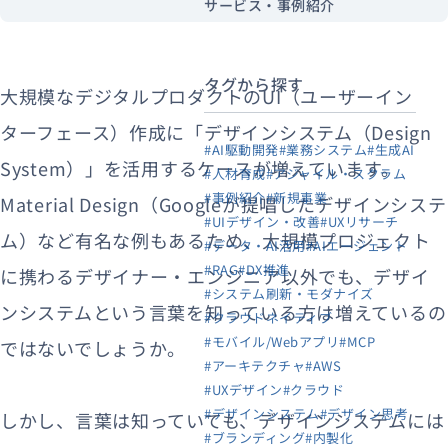
サービス・事例紹介
タグから探す
大規模なデジタルプロダクトのUI（ユーザーイン
ターフェース）作成に「デザインシステム（Design
#AI駆動開発
#業務システム
#生成AI
System）」を活用するケースが増えています。
#人材育成
#アジャイル・スクラム
#事例紹介
#新規事業
Material Design（Googleが提唱したデザインシステ
#UIデザイン・改善
#UXリサーチ
ム）など有名な例もあるため、大規模プロジェクト
#データ・AI活用
#AIエージェント
#RAG
#DX推進
に携わるデザイナー・エンジニア以外でも、デザイ
#システム刷新・モダナイズ
ンシステムという言葉を知っている方は増えているの
#クラウドネイティブ
#モバイル/Webアプリ
#MCP
ではないでしょうか。
#アーキテクチャ
#AWS
#UXデザイン
#クラウド
#デザインシステム
#デザイン思考
しかし、言葉は知っていても、デザインシステムには
#ブランディング
#内製化