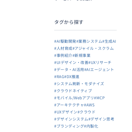
タグから探す
#AI駆動開発
#業務システム
#生成AI
#人材育成
#アジャイル・スクラム
#事例紹介
#新規事業
#UIデザイン・改善
#UXリサーチ
#データ・AI活用
#AIエージェント
#RAG
#DX推進
#システム刷新・モダナイズ
#クラウドネイティブ
#モバイル/Webアプリ
#MCP
#アーキテクチャ
#AWS
#UXデザイン
#クラウド
#デザインシステム
#デザイン思考
#ブランディング
#内製化