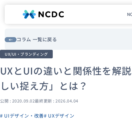
N
NCDCについて
サービス
コラム 一覧に戻る
UX/UI・ブランディング
企業情報
UXとUIの違いと関係性を解
事例紹介
採用情報
しい捉え方」とは？
セミナー
コラム
お知らせ
公開 : 2020.09.02
最終更新 : 2026.04.04
エンジニアブログ（Zenn）
# UIデザイン・改善
# UXデザイン
お役立ち情報（PJ Insight）