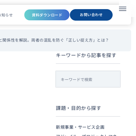
メニュ
お問い合わせ
お知らせ
資料ダウンロード
いと関係性を解説。両者の混乱を防ぐ「正しい捉え方」とは？
キーワードから記事を探す
s
e
a
r
課題・目的から探す
c
h
新規事業・サービス企画