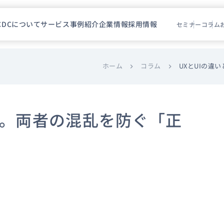
CDCについて
サービス
事例紹介
企業情報
採用情報
セミナー
コラム
ホーム
コラム
UXとUIの違
chevron_right
chevron_right
説。両者の混乱を防ぐ「正