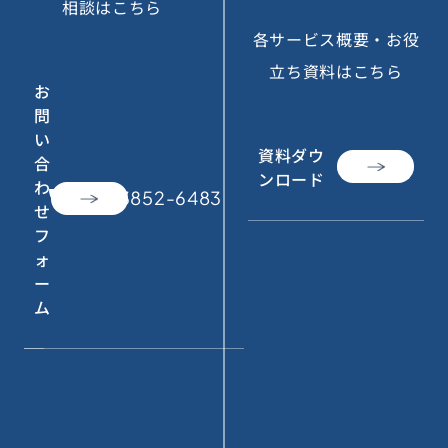
相談はこちら
各サービス概要・お役
立ち資料はこちら
お
問
い
資料ダウ
合
ンロード
わ
call
050-3852-6483
せ
フ
ォ
ー
ム