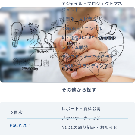
アジャイル・プロジェクトマネ
ジメント
内製化・人材育成
資料ダウンロード
お問い合わせ
DX戦略・ITコンサル
AI・生成AI・IoT・先端技術
システム開発
クラウド・アーキテクチャ
UX/UI・ブランディング
その他から探す
レポート・資料公開
目次
ノウハウ・ナレッジ
PoCとは？
NCDCの取り組み・お知らせ