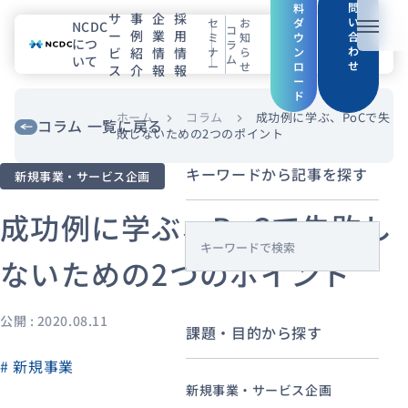
問
料
サ
事
企
採
い
セ
お
ダ
NCDC
コ
ー
例
業
用
メニュ
合
ミ
知
ウ
につ
ラ
わ
ビ
紹
情
情
ナ
ら
ン
ム
いて
せ
ー
せ
ロ
ス
介
報
報
NCDCについて
ー
ド
サービス
ホーム
コラム
成功例に学ぶ、PoCで失
chevron_right
chevron_right
コラム 一覧に戻る
敗しないための2つのポイント
企業情報
キーワードから記事を探す
新規事業・サービス企画
事例紹介
成功例に学ぶ、PoCで失敗し
s
採用情報
ないための2つのポイント
e
a
セミナー
コラム
お知らせ
r
公開 : 2020.08.11
課題・目的から探す
c
エンジニアブログ（Zenn）
h
# 新規事業
お役立ち情報（PJ Insight）
新規事業・サービス企画