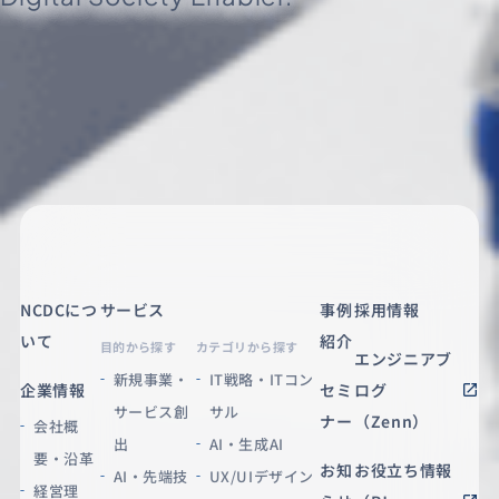
NCDCにつ
サービス
事例
採用情報
いて
紹介
目的から探す
カテゴリから探す
エンジニアブ
新規事業・
IT戦略・ITコン
企業情報
セミ
ログ
サービス創
サル
ナー
（Zenn）
会社概
出
AI・生成AI
要・沿革
お知
お役立ち情報
AI・先端技
UX/UIデザイン
経営理