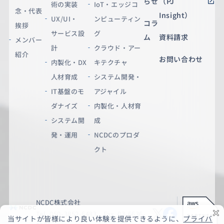
らせ
（PJ
術の実装
IoT・エッジコ
念・代表
Insight）
UX/UI・
ンピューティン
コラ
挨拶
サービス設
グ
ム
資料請求
メンバー
計
クラウド・アー
紹介
お問い合わせ
内製化・DX
キテクチャ
人材育成
システム開発・
IT基盤のモ
アジャイル
ダナイズ
内製化・人材育
システム開
成
発・運用
NCDCのプロダ
クト
NCDC株式会社
Tel. 050-3852-6483 Fax. 03-6636-