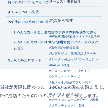
サービス・事例紹介
何のためにPoCをやるのか？
よくあるPoCの失敗
タグから探す
PoC成功のための2つのポイント
1.PoCのゴールと、達成後の予算や体制も決めておく
#AI駆動開発
#業務システム
#生成AI
#人材育成
#アジャイル・スクラム
2.PoCのためのPoCはNG。現場で使いフィードバック
#事例紹介
#新規事業
を得る
#UIデザイン・改善
#UXリサーチ
#データ・AI活用
#AIエージェント
NCDCのPoCサポート
#RAG
#DX推進
#システム刷新・モダナイズ
#クラウドネイティブ
#モバイル/Webアプリ
#MCP
当社が実際に関わった「PoCの成功例」を踏まえて、
#アーキテクチャ
#AWS
#UXデザイン
#クラウド
PoC成功のための2つのポイントをお伝えします。
#デザインシステム
#デザイン思考
#ブランディング
#内製化