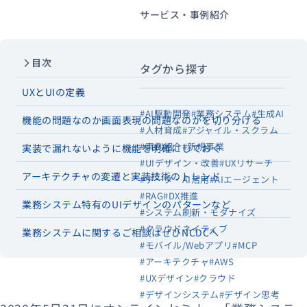
サービス・事例紹介
目次
タグから探す
UXとUIの定義
#AI駆動開発
#業務システム
#生成AI
機能の問題なのか画面表現の問題なのかを切り分ける
#人材育成
#アジャイル・スクラム
#事例紹介
#新規事業
実装で漏れないように機能を明確にしておく
#UIデザイン・改善
#UXリサーチ
アーキテクチャの変遷と実装技術のトレンド
#データ・AI活用
#AIエージェント
#RAG
#DX推進
業務システム特有のUIデザインのパターンなど
#システム刷新・モダナイズ
#クラウドネイティブ
業務システムに関するご相談はぜひNCDCへ
#モバイル/Webアプリ
#MCP
#アーキテクチャ
#AWS
#UXデザイン
#クラウド
#デザインシステム
#デザイン思考