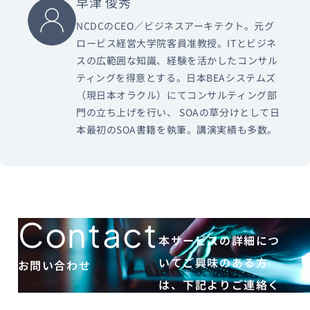
早津 俊秀
NCDCのCEO／ビジネスアーキテクト。元グ
ロービス経営大学院客員准教授。ITとビジネ
スの広範囲な知識、経験を活かしたコンサル
ティングを得意とする。日本BEAシステムズ
（現日本オラクル）にてコンサルティング部
門の立ち上げを行い、 SOAの草分けとして日
本最初のSOA書籍を執筆。講演実績も多数。
Contact
本サービスの詳細につ
いてご興味のある方
お問い合わせ
は、下記よりご連絡く
ださい。