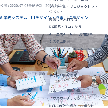
公開 : 2020.07.07
最終更新 : 2026.04.14
アジャイル・プロジェクトマネ
ジメント
# 業務システム
# UIデザイン・改善
# UXデザイン
資料ダウンロード
お問い合わせ
内製化・人材育成
DX戦略・ITコンサル
AI・生成AI・IoT・先端技術
システム開発
クラウド・アーキテクチャ
UX/UI・ブランディング
その他から探す
レポート・資料公開
ノウハウ・ナレッジ
NCDCの取り組み・お知らせ