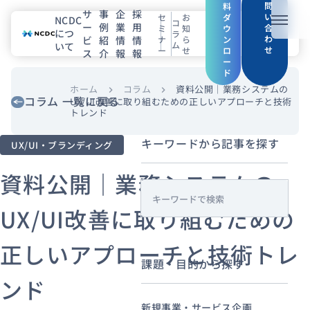
問
料
サ
事
企
採
い
セ
お
ダ
NCDC
コ
ー
例
業
用
メニュ
合
ミ
知
ウ
につ
ラ
わ
ビ
紹
情
情
ナ
ら
ン
ム
いて
せ
ー
せ
ロ
ス
介
報
報
NCDCについて
ー
ド
サービス
ホーム
コラム
資料公開｜業務システムの
chevron_right
chevron_right
コラム 一覧に戻る
UX/UI改善に取り組むための正しいアプローチと技術
トレンド
企業情報
キーワードから記事を探す
UX/UI・ブランディング
事例紹介
資料公開｜業務システムの
採用情報
s
UX/UI改善に取り組むための
e
a
セミナー
コラム
お知らせ
正しいアプローチと技術トレ
r
エンジニアブログ（Zenn）
課題・目的から探す
c
ンド
お役立ち情報（PJ Insight）
h
新規事業・サービス企画