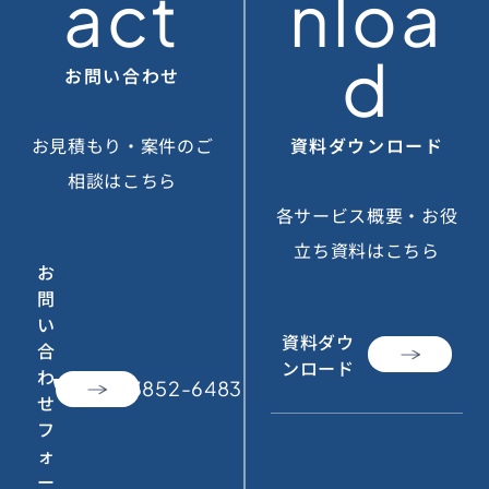
act
nloa
d
お問い合わせ
お見積もり・案件のご
資料ダウンロード
相談はこちら
各サービス概要・お役
立ち資料はこちら
お
問
い
資料ダウ
合
ンロード
わ
call
050-3852-6483
せ
フ
ォ
ー