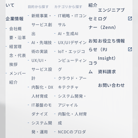
いて
紹介
目的から探す
カテゴリから探す
エンジニアブ
新規事業・
IT戦略・ITコン
企業情報
セミ
ログ
サービス創
サル
ナー
（Zenn）
会社概
出
AI・生成AI
要・沿革
お知
お役立ち情報
AI・先端技
UX/UIデザイン
経営理
らせ
（PJ
術の実装
IoT・エッジコ
念・代表
Insight）
UX/UI・
ンピューティン
コラ
挨拶
サービス設
グ
ム
資料請求
メンバー
計
クラウド・アー
紹介
お問い合わせ
内製化・DX
キテクチャ
人材育成
システム開発・
IT基盤のモ
アジャイル
ダナイズ
内製化・人材育
システム開
成
発・運用
NCDCのプロダ