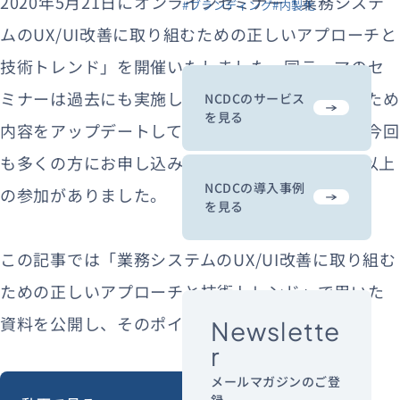
2020年5月21日にオンラインセミナー「業務システ
#ブランディング
#内製化
ムのUX/UI改善に取り組むための正しいアプローチと
技術トレンド」を開催いたしました。同テーマのセ
ミナーは過去にも実施しており大変好評であったため
NCDCのサービス
を見る
内容をアップデートしての実施となりましたが、今回
も多くの方にお申し込みいただき、当日は100名以上
NCDCの導入事例
の参加がありました。
を見る
この記事では「業務システムのUX/UI改善に取り組む
ための正しいアプローチと技術トレンド」で用いた
資料を公開し、そのポイントをご紹介します。
Newslette
r
メールマガジンのご登
録