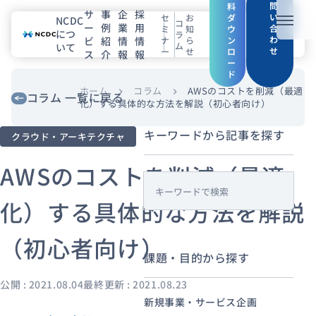
問
料
サ
事
企
採
い
セ
お
ダ
NCDC
コ
ー
例
業
用
メニュ
合
ミ
知
ウ
につ
ラ
わ
ビ
紹
情
情
ナ
ら
ン
ム
いて
せ
ー
せ
ロ
ス
介
報
報
NCDCについて
ー
ド
サービス
ホーム
コラム
AWSのコストを削減（最適
chevron_right
chevron_right
コラム 一覧に戻る
化）する具体的な方法を解説（初心者向け）
企業情報
キーワードから記事を探す
クラウド・アーキテクチャ
事例紹介
AWSのコストを削減（最適
s
採用情報
化）する具体的な方法を解説
e
a
（初心者向け）
セミナー
コラム
お知らせ
r
課題・目的から探す
c
エンジニアブログ（Zenn）
h
公開 : 2021.08.04
最終更新 : 2021.08.23
お役立ち情報（PJ Insight）
新規事業・サービス企画