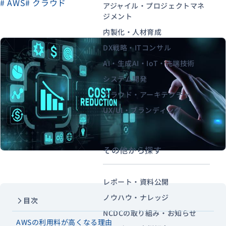
# AWS
# クラウド
アジャイル・プロジェクトマネ
ジメント
内製化・人材育成
資料ダウンロード
お問い合わせ
DX戦略・ITコンサル
AI・生成AI・IoT・先端技術
システム開発
クラウド・アーキテクチャ
UX/UI・ブランディング
その他から探す
レポート・資料公開
ノウハウ・ナレッジ
目次
NCDCの取り組み・お知らせ
AWSの利用料が高くなる理由