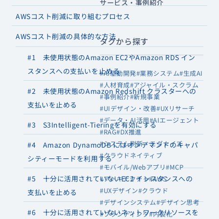
サービス・事例紹介
AWSコスト削減に取り組むプロセス
AWSコスト削減の具体的な方法
タグから探す
#1 未使用状態のAmazon EC2やAmazon RDS イン
スタンスへの支払いを止める
#AI駆動開発
#業務システム
#生成AI
#人材育成
#アジャイル・スクラム
#2 未使用状態のAmazon Redshift クラスターへの
#事例紹介
#新規事業
支払いを止める
#UIデザイン・改善
#UXリサーチ
#データ・AI活用
#AIエージェント
#3 S3Intelligent-Tieringを有効にする
#RAG
#DX推進
#システム刷新・モダナイズ
#4 Amazon DynamoDB にはオンデマンドのキャパ
#クラウドネイティブ
シティーモードを利用する
#モバイル/Webアプリ
#MCP
#5 十分に活用されていないEC2 インスタンスへの
#アーキテクチャ
#AWS
#UXデザイン
#クラウド
支払いを止める
#デザインシステム
#デザイン思考
#6 十分に活用されていないネットワークリソースを
#ブランディング
#内製化