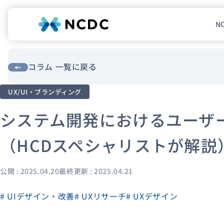
N
NCDCについて
サービス
コラム 一覧に戻る
UX/UI・ブランディング
企業情報
システム開発におけるユーザ
事例紹介
採用情報
（HCDスペシャリストが解説
セミナー
コラム
お知らせ
公開 : 2025.04.20
最終更新 : 2025.04.21
エンジニアブログ（Zenn）
# UIデザイン・改善
# UXリサーチ
# UXデザイン
お役立ち情報（PJ Insight）