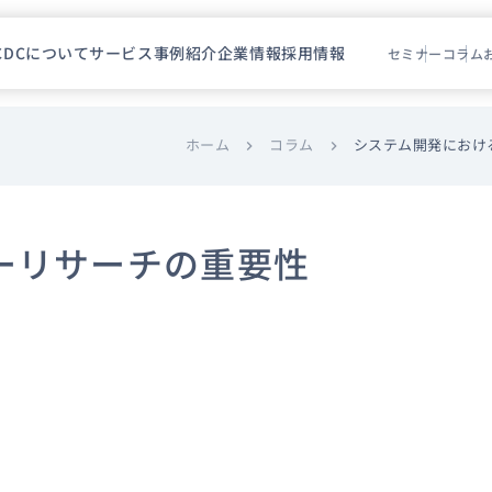
CDCについて
サービス
事例紹介
企業情報
採用情報
セミナー
コラム
ホーム
コラム
システム開発におけ
chevron_right
chevron_right
ーリサーチの重要性
）