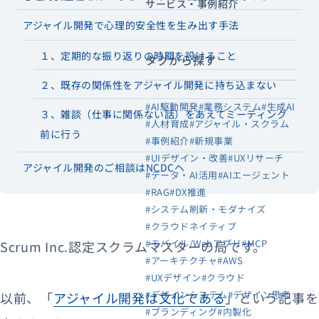
サービス・事例紹介
アジャイル開発で心理的安全性を生み出す手法
１、定期的な振り返りの時間を設けること
タグから探す
２、既存の関係性をアジャイル開発に持ち込まない
#AI駆動開発
#業務システム
#生成AI
３、雑談（仕事に関係ない話）をあえてミーティング
#人材育成
#アジャイル・スクラム
前に行う
#事例紹介
#新規事業
#UIデザイン・改善
#UXリサーチ
アジャイル開発のご相談はNCDCヘ
#データ・AI活用
#AIエージェント
#RAG
#DX推進
#システム刷新・モダナイズ
#クラウドネイティブ
#モバイル/Webアプリ
#MCP
Scrum Inc.認定スクラムマスターの局です。
#アーキテクチャ
#AWS
#UXデザイン
#クラウド
#デザインシステム
#デザイン思考
以前、「
アジャイル開発は文化である
」という記事を
#ブランディング
#内製化