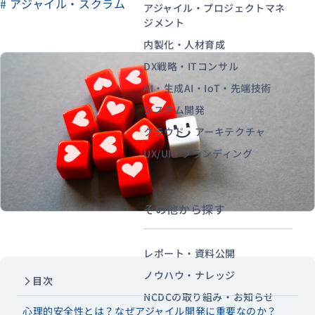
# アジャイル・スクラム
アジャイル・プロジェクトマネ
ジメント
内製化・人材育成
資料ダウンロード
お問い合わせ
DX戦略・ITコンサル
AI・生成AI・IoT・先端技術
システム開発
クラウド・アーキテクチャ
UX/UI・ブランディング
その他から探す
レポート・資料公開
ノウハウ・ナレッジ
目次
NCDCの取り組み・お知らせ
心理的安全性とは？なぜアジャイル開発に重要なのか？