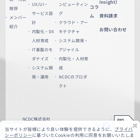
Insight）
UX/UI・
ンピューティン
コラ
挨拶
サービス設
グ
ム
資料請求
メンバー
計
クラウド・アー
紹介
お問い合わせ
内製化・DX
キテクチャ
人材育成
システム開発・
IT基盤のモ
アジャイル
ダナイズ
内製化・人材育
システム開
成
発・運用
NCDCのプロダ
クト
NCDC株式会社
Tel. 050-3852-6483 Fax. 03-6636-
9576