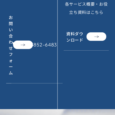
各サービス概要・お役
立ち資料はこちら
お
問
い
資料ダウ
合
ンロード
わ
call
050-3852-6483
せ
フ
ォ
ー
ム