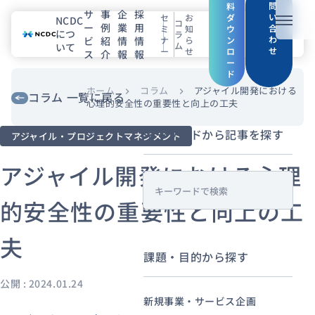
問
料
サ
事
企
採
い
セ
お
ダ
NCDC
コ
ー
例
業
用
メニュ
合
ミ
知
ウ
につ
ラ
わ
ビ
紹
情
情
ナ
ら
ン
ム
いて
せ
ー
せ
ロ
ス
介
報
報
NCDCについて
ー
ド
サービス
ホーム
コラム
アジャイル開発における
chevron_right
chevron_right
コラム 一覧に戻る
心理的安全性の重要性と向上の工夫
企業情報
キーワードから記事を探す
アジャイル・プロジェクトマネジメント
事例紹介
アジャイル開発における心理
s
採用情報
的安全性の重要性と向上の工
e
a
夫
セミナー
コラム
お知らせ
r
課題・目的から探す
c
エンジニアブログ（Zenn）
h
公開 : 2024.01.24
お役立ち情報（PJ Insight）
新規事業・サービス企画