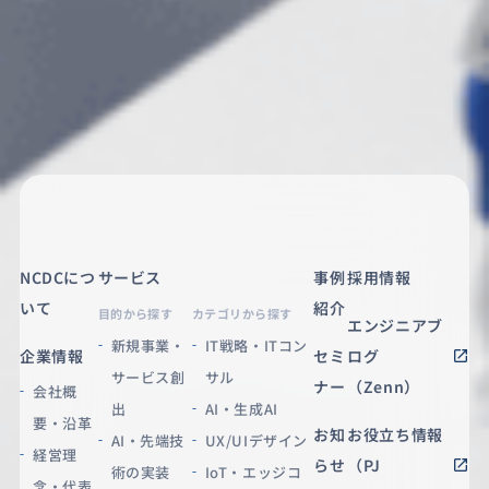
NCDCにつ
サービス
事例
採用情報
いて
紹介
目的から探す
カテゴリから探す
エンジニアブ
新規事業・
IT戦略・ITコン
企業情報
セミ
ログ
サービス創
サル
ナー
（Zenn）
会社概
出
AI・生成AI
要・沿革
お知
お役立ち情報
AI・先端技
UX/UIデザイン
経営理
らせ
（PJ
術の実装
IoT・エッジコ
念・代表