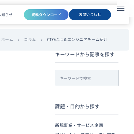
メニュ
お問い合わせ
お知らせ
資料ダウンロード
ホーム
コラム
CTOによるエンジニアチーム紹介
chevron_right
chevron_right
キーワードから記事を探す
s
e
a
r
課題・目的から探す
c
h
新規事業・サービス企画