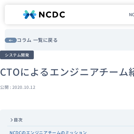
N
NCDCについて
サービス
コラム 一覧に戻る
システム開発
企業情報
CTOによるエンジニアチーム
事例紹介
採用情報
公開 : 2020.10.12
セミナー
コラム
お知らせ
エンジニアブログ（Zenn）
目次
お役立ち情報（PJ Insight）
NCDCのエンジニアチームのミッション