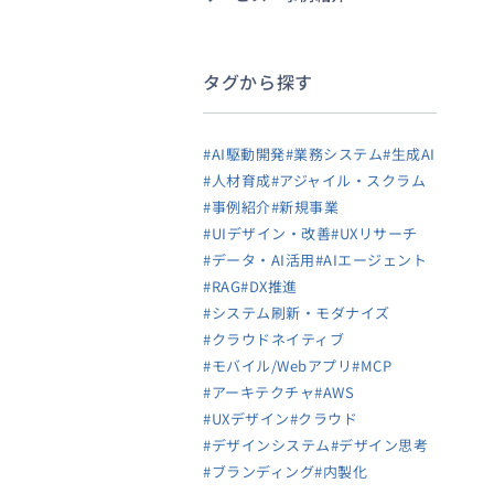
タグから探す
#AI駆動開発
#業務システム
#生成AI
#人材育成
#アジャイル・スクラム
#事例紹介
#新規事業
#UIデザイン・改善
#UXリサーチ
#データ・AI活用
#AIエージェント
#RAG
#DX推進
#システム刷新・モダナイズ
#クラウドネイティブ
#モバイル/Webアプリ
#MCP
#アーキテクチャ
#AWS
#UXデザイン
#クラウド
#デザインシステム
#デザイン思考
#ブランディング
#内製化