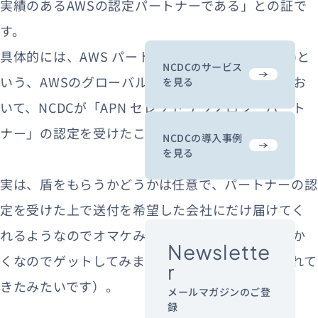
実績のあるAWSの認定パートナーである」との証で
す。
具体的には、AWS パートナーネットワーク (APN)と
NCDCのサービス
いう、AWSのグローバルパートナープログラムにお
を見る
いて、NCDCが「APN セレクト テクノロジーパート
ナー」の認定を受けたことを示しています。
NCDCの導入事例
を見る
実は、盾をもらうかどうかは任意で、パートナーの認
定を受けた上で送付を希望した会社にだけ届けてく
れるようなのでオマケみたいなものですが、せっか
Newslette
くなのでゲットしてみました（アメリカから送られて
r
きたみたいです）。
メールマガジンのご登
録