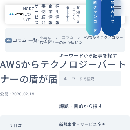
問
料
サ
事
企
採
い
セ
お
ダ
NCDC
コ
ー
例
業
用
メニュ
合
ミ
知
ウ
につ
ラ
わ
ビ
紹
情
情
ナ
ら
ン
ム
いて
せ
ー
せ
ロ
ス
介
報
報
NCDCについて
ー
ド
サービス
ホーム
コラム
AWSからテクノロジー
chevron_right
chevron_right
コラム 一覧に戻る
パートナーの盾が届いた
企業情報
キーワードから記事を探す
AWSからテクノロジーパート
事例紹介
ナーの盾が届いた
s
採用情報
e
a
公開 : 2020.02.18
セミナー
コラム
お知らせ
r
課題・目的から探す
c
エンジニアブログ（Zenn）
h
お役立ち情報（PJ Insight）
新規事業・サービス企画
目次