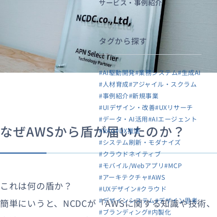
サービス・事例紹介
タグから探す
#AI駆動開発
#業務システム
#生成AI
#人材育成
#アジャイル・スクラム
#事例紹介
#新規事業
#UIデザイン・改善
#UXリサーチ
#データ・AI活用
#AIエージェント
なぜAWSから盾が届いたのか？
#RAG
#DX推進
#システム刷新・モダナイズ
#クラウドネイティブ
#モバイル/Webアプリ
#MCP
#アーキテクチャ
#AWS
これは何の盾か？
#UXデザイン
#クラウド
#デザインシステム
#デザイン思考
簡単にいうと、NCDCが「AWSに関する知識や技術、
#ブランディング
#内製化