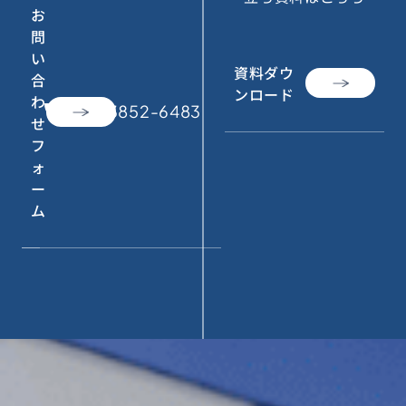
お
問
い
資料ダウ
合
ンロード
わ
call
050-3852-6483
せ
フ
ォ
ー
ム