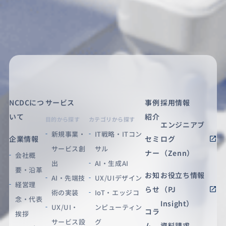
NCDCにつ
サービス
事例
採用情報
いて
紹介
目的から探す
カテゴリから探す
エンジニアブ
新規事業・
IT戦略・ITコン
企業情報
セミ
ログ
サービス創
サル
ナー
（Zenn）
会社概
出
AI・生成AI
要・沿革
お知
お役立ち情報
AI・先端技
UX/UIデザイン
経営理
らせ
（PJ
術の実装
IoT・エッジコ
念・代表
Insight）
UX/UI・
ンピューティン
コラ
挨拶
サービス設
グ
ム
資料請求