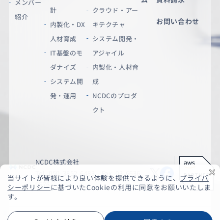
メンバー
計
クラウド・アー
紹介
お問い合わせ
内製化・DX
キテクチャ
人材育成
システム開発・
IT基盤のモ
アジャイル
ダナイズ
内製化・人材育
システム開
成
発・運用
NCDCのプロダ
クト
NCDC株式会社
Tel. 050-3852-6483 Fax. 03-6636-
9576