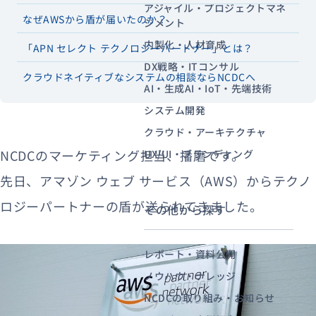
アジャイル・プロジェクトマネ
なぜAWSから盾が届いたのか？
ジメント
内製化・人材育成
「APN セレクト テクノロジーパートナー」とは？
資料ダウンロード
お問い合わせ
DX戦略・ITコンサル
クラウドネイティブなシステムの相談ならNCDCへ
AI・生成AI・IoT・先端技術
システム開発
クラウド・アーキテクチャ
NCDCのマーケティング担当、播磨です。
UX/UI・ブランディング
先日、アマゾン ウェブ サービス（AWS）からテクノ
ロジーパートナーの盾が送られてきました。
その他から探す
レポート・資料公開
ノウハウ・ナレッジ
NCDCの取り組み・お知らせ