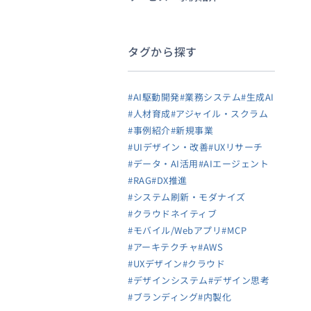
タグから探す
#AI駆動開発
#業務システム
#生成AI
#人材育成
#アジャイル・スクラム
#事例紹介
#新規事業
#UIデザイン・改善
#UXリサーチ
#データ・AI活用
#AIエージェント
#RAG
#DX推進
#システム刷新・モダナイズ
#クラウドネイティブ
#モバイル/Webアプリ
#MCP
#アーキテクチャ
#AWS
#UXデザイン
#クラウド
#デザインシステム
#デザイン思考
#ブランディング
#内製化