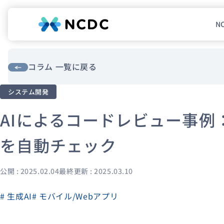
N
NCDCについて
サービス
コラム 一覧に戻る
システム開発
企業情報
AIによるコードレビュー事例
事例紹介
採用情報
を自動チェック
セミナー
コラム
お知らせ
公開 : 2025.02.04
最終更新 : 2025.03.10
エンジニアブログ（Zenn）
# 生成AI
# モバイル/Webアプリ
お役立ち情報（PJ Insight）