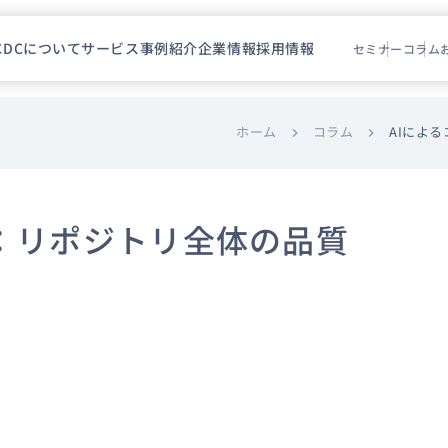
CDCについて
サービス
事例紹介
企業情報
採用情報
セミナー
コラム
ホーム
コラム
AIによ
chevron_right
chevron_right
：リポジトリ全体の品質