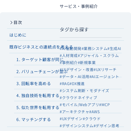
サービス・事例紹介
目次
タグから探す
はじめに
既存ビジネスとの連続点を考える
#AI駆動開発
#業務システム
#生成AI
#人材育成
#アジャイル・スクラム
1. ターゲット顧客が同じ
#事例紹介
#新規事業
#UIデザイン・改善
#UXリサーチ
2. バリューチェーンが並ぶ
#データ・AI活用
#AIエージェント
3. 回転率を高める
#RAG
#DX推進
#システム刷新・モダナイズ
4. 独自技術を転用する
#クラウドネイティブ
#モバイル/Webアプリ
#MCP
5. 似た世界を転用する
#アーキテクチャ
#AWS
#UXデザイン
#クラウド
6. マッチングする
#デザインシステム
#デザイン思考