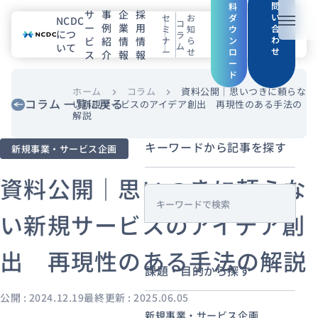
問
料
サ
事
企
採
い
セ
お
ダ
NCDC
コ
ー
例
業
用
メニュ
合
ミ
知
ウ
につ
ラ
わ
ビ
紹
情
情
ナ
ら
ン
ム
いて
せ
ー
せ
ロ
ス
介
報
報
NCDCについて
ー
ド
サービス
ホーム
コラム
資料公開｜思いつきに頼らな
chevron_right
chevron_right
コラム 一覧に戻る
い新規サービスのアイデア創出 再現性のある手法の
解説
企業情報
キーワードから記事を探す
新規事業・サービス企画
事例紹介
資料公開｜思いつきに頼らな
採用情報
s
い新規サービスのアイデア創
e
a
セミナー
コラム
お知らせ
出 再現性のある手法の解説
r
エンジニアブログ（Zenn）
課題・目的から探す
c
お役立ち情報（PJ Insight）
h
公開 : 2024.12.19
最終更新 : 2025.06.05
新規事業・サービス企画