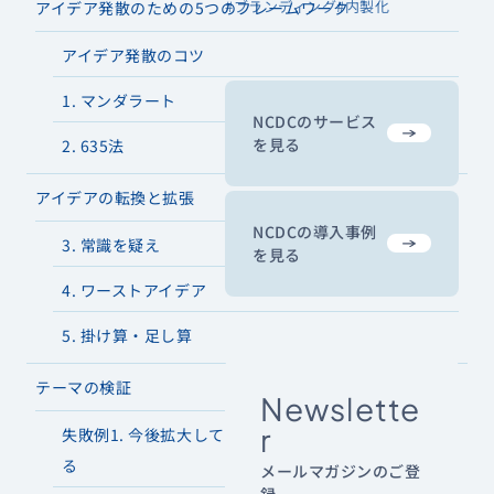
#ブランディング
#内製化
アイデア発散のための5つのフレームワーク
アイデア発散のコツ
1. マンダラート
NCDCのサービス
を見る
2. 635法
アイデアの転換と拡張
NCDCの導入事例
3. 常識を疑え
を見る
4. ワーストアイデア
5. 掛け算・足し算
テーマの検証
Newslette
r
失敗例1. 今後拡大していく市場かどうかだけで判断す
る
メールマガジンのご登
録