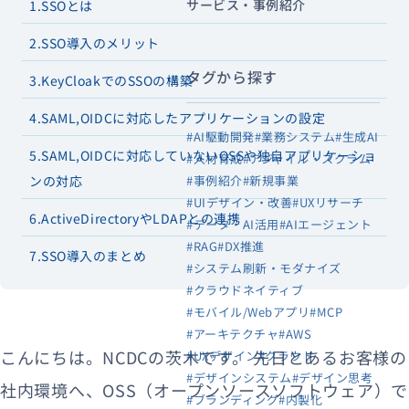
サービス・事例紹介
1.SSOとは
2.SSO導入のメリット
タグから探す
3.KeyCloakでのSSOの構築
4.SAML,OIDCに対応したアプリケーションの設定
#AI駆動開発
#業務システム
#生成AI
5.SAML,OIDCに対応していないOSSや独自アプリケーショ
#人材育成
#アジャイル・スクラム
#事例紹介
#新規事業
ンの対応
#UIデザイン・改善
#UXリサーチ
6.ActiveDirectoryやLDAPとの連携
#データ・AI活用
#AIエージェント
#RAG
#DX推進
7.SSO導入のまとめ
#システム刷新・モダナイズ
#クラウドネイティブ
#モバイル/Webアプリ
#MCP
#アーキテクチャ
#AWS
こんにちは。NCDCの茨木です。
先日とあるお客様の
#UXデザイン
#クラウド
#デザインシステム
#デザイン思考
社内環境へ、OSS（オープンソースソフトウェア）で
#ブランディング
#内製化