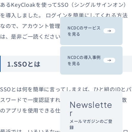
あるKeyCloakを使ってSSO（シングルサインオン）
を導入しました。
ログインを簡単にしてくれる方法
なので、アカウント管理にお困りの担当者のかた
NCDCのサービス
を見る
は、是非ご一読ください。
NCDCの導入事例
1.SSOとは
を見る
SSOとは何を簡単に言ってしまえば、ひと組のIDとパ
スワードで一度認証すれば、ログインが必要な複数
Newslette
のアプリを使用できる仕組みです。
r
メールマガジンのご登
録
最近では、いろいろなwebサービスで「googleでロ