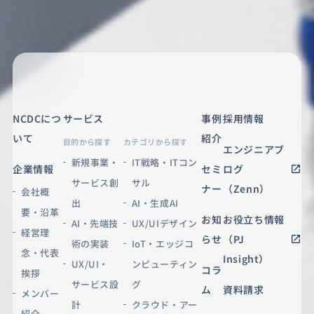
NCDCにつ
サービス
事例
採用情報
いて
紹介
目的から探す
カテゴリから探す
エンジニアブ
新規事業・
IT戦略・ITコン
企業情報
セミ
ログ
サービス創
サル
ナー
（Zenn）
会社概
出
AI・生成AI
要・沿革
お知
お役立ち情報
AI・先端技
UX/UIデザイン
経営理
らせ
（PJ
術の実装
IoT・エッジコ
念・代表
Insight）
UX/UI・
ンピューティン
コラ
挨拶
サービス設
グ
ム
資料請求
メンバー
計
クラウド・アー
紹介