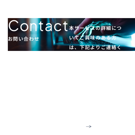
Contact
本サービスの詳細につ
いてご興味のある方
お問い合わせ
は、下記よりご連絡く
ださい。
お
問
い
合
わ
せ
フ
call
050-3852-648
ォ