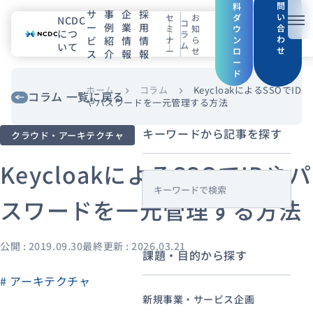
問
料
サ
事
企
採
い
セ
お
ダ
NCDC
コ
ー
例
業
用
メニ
合
ミ
知
ウ
につ
ラ
わ
ビ
紹
情
情
ナ
ら
ン
ム
いて
せ
ー
せ
ロ
ス
介
報
報
NCDCについて
ー
ド
サービス
ホーム
コラム
KeycloakによるSSOでID
chevron_right
chevron_right
コラム 一覧に戻る
やパスワードを一元管理する方法
企業情報
キーワードから記事を探す
クラウド・アーキテクチャ
事例紹介
KeycloakによるSSOでIDやパ
s
採用情報
スワードを一元管理する方法
e
a
セミナー
コラム
お知らせ
r
公開 : 2019.09.30
最終更新 : 2026.03.21
課題・目的から探す
c
エンジニアブログ（Zenn）
h
# アーキテクチャ
お役立ち情報（PJ Insight）
新規事業・サービス企画