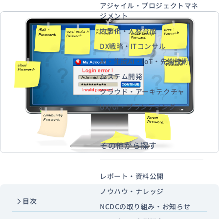
アジャイル・プロジェクトマネ
ジメント
内製化・人材育成
資料ダウンロード
お問い合わせ
DX戦略・ITコンサル
AI・生成AI・IoT・先端技術
システム開発
クラウド・アーキテクチャ
UX/UI・ブランディング
その他から探す
レポート・資料公開
ノウハウ・ナレッジ
目次
NCDCの取り組み・お知らせ