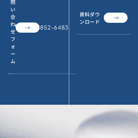
問
い
資料ダウ
合
ンロード
わ
call
050-3852-6483
せ
フ
ォ
ー
ム