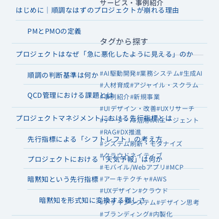
サービス・事例紹介
はじめに｜順調なはずのプロジェクトが崩れる理由
PMとPMOの定義
タグから探す
プロジェクトはなぜ「急に悪化したように見える」のか
#AI駆動開発
#業務システム
#生成AI
順調の判断基準は何か
#人材育成
#アジャイル・スクラム
QCD管理における課題とは
#事例紹介
#新規事業
#UIデザイン・改善
#UXリサーチ
プロジェクトマネジメントにおける先行指標とは
#データ・AI活用
#AIエージェント
#RAG
#DX推進
先行指標による「シフトレフト」の考え方
#システム刷新・モダナイズ
#クラウドネイティブ
プロジェクトにおける「天気予報」は何か
#モバイル/Webアプリ
#MCP
暗黙知という先行指標
#アーキテクチャ
#AWS
#UXデザイン
#クラウド
暗黙知を形式知に変換する難しさ
#デザインシステム
#デザイン思考
#ブランディング
#内製化