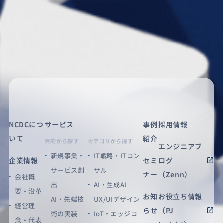
NCDCにつ
サービス
事例
採用情報
いて
紹介
目的から探す
カテゴリから探す
エンジニアブ
新規事業・
IT戦略・ITコン
企業情報
セミ
ログ
サービス創
サル
ナー
（Zenn）
会社概
出
AI・生成AI
要・沿革
お知
お役立ち情報
AI・先端技
UX/UIデザイン
経営理
らせ
（PJ
術の実装
IoT・エッジコ
念・代表