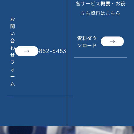
各サービス概要・お役
立ち資料はこちら
お
問
い
資料ダウ
合
ンロード
わ
call
050-3852-6483
せ
フ
ォ
ー
ム