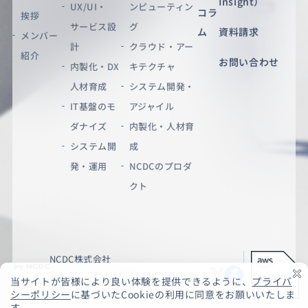
Insight）
UX/UI・
ンピューティン
コラ
挨拶
サービス設
グ
ム
資料請求
メンバー
計
クラウド・アー
紹介
お問い合わせ
内製化・DX
キテクチャ
人材育成
システム開発・
IT基盤のモ
アジャイル
ダナイズ
内製化・人材育
システム開
成
発・運用
NCDCのプロダ
クト
NCDC株式会社
Tel. 050-3852-6483 Fax. 03-6636-
9576