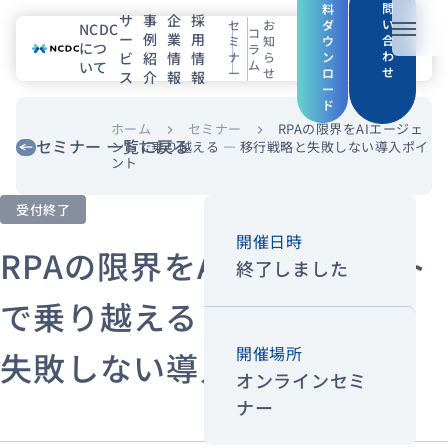
問
料
サ
事
企
採
い
セ
お
ダ
NCDC
コ
ー
例
業
用
メニュ
合
ミ
知
ウ
につ
ラ
わ
ビ
紹
情
情
ナ
ら
ン
ム
いて
せ
ー
せ
ロ
ス
介
報
報
NCDCについて
ー
ド
サービス
ホーム
セミナー
RPAの限界をAIエージェ
chevron_right
chevron_right
セミナー 一覧に戻る
ントで乗り越える ― 移行戦略と失敗しない導入ポイ
ント
企業情報
受付終了
事例紹介
開催日時
RPAの限界をAIエージェント
終了しました
採用情報
で乗り越える ― 移行戦略と
セミナー
コラム
お知らせ
開催場所
失敗しない導入ポイント
エンジニアブログ（Zenn）
オンラインセミ
ナー
お役立ち情報（PJ Insight）