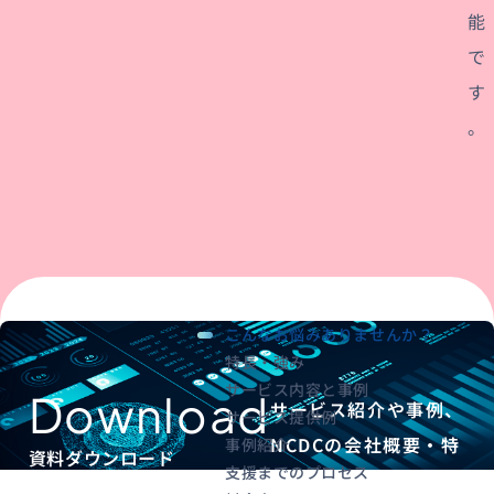
能
で
す
。
こんなお悩みありませんか？
特長・強み
サービス内容と事例
Download
サービス紹介や事例、
サービス提供例
NCDCの会社概要・特
事例紹介
資料ダウンロード
支援までのプロセス
徴がわかる資料を配布