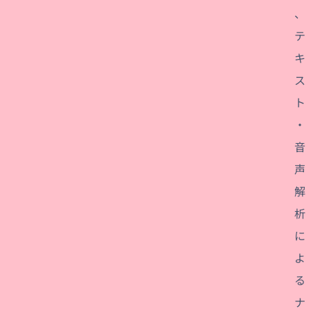
、
テ
キ
ス
ト
・
音
声
解
析
に
よ
る
ナ