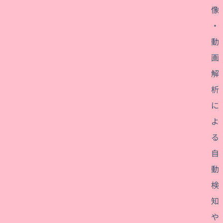
像
・
動
画
解
析
に
よ
る
自
動
検
知
や