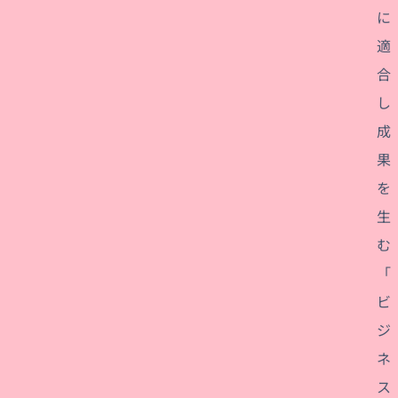
に
適
合
し
成
果
を
生
む
「
ビ
ジ
ネ
ス