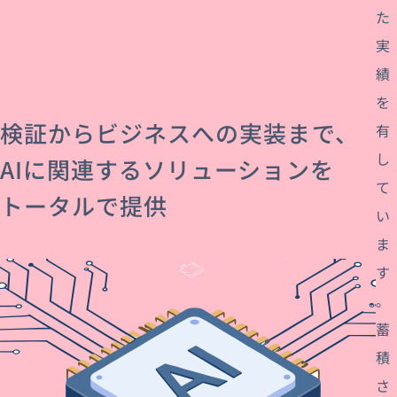
た
実
績
を
検証からビジネスへの実装まで、
有
し
AIに関連するソリューションを
て
トータルで提供
い
ま
す
。
蓄
積
さ