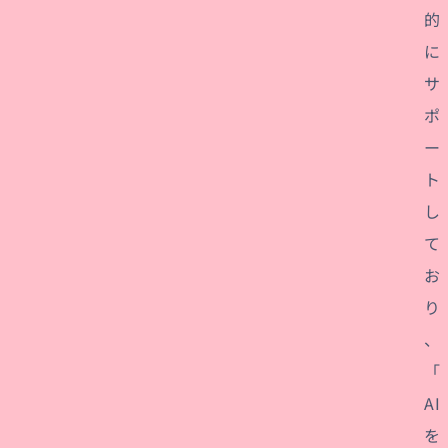
的
に
サ
ポ
ー
ト
し
て
お
り
、
「
AI
を