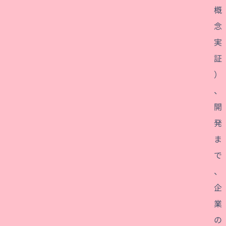
概
念
実
証
）
、
開
発
ま
で
、
企
業
の