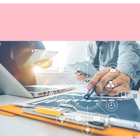
資料ダウンロード
お問い合わせ
AI
・
機
械
学
習
の
導
入
に