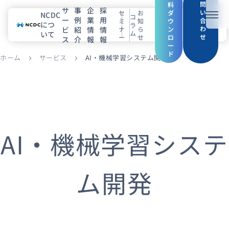
問
料
サ
事
企
採
い
セ
お
ダ
NCDC
コ
ー
例
業
用
メニ
合
ミ
知
ウ
につ
ラ
わ
ビ
紹
情
情
ナ
ら
ン
ム
いて
せ
ー
せ
ロ
ス
介
報
報
NCDCについて
ー
ド
ホーム
サービス
AI・機械学習システム開発
chevron_right
chevron_right
サービス
企業情報
事例紹介
AI・機械学習システ
採用情報
ム開発
セミナー
コラム
お知らせ
エンジニアブログ（Zenn）
お役立ち情報（PJ Insight）