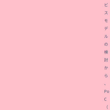
ビ
ス
モ
デ
ル
の
検
討
か
ら
、
Po
C
（