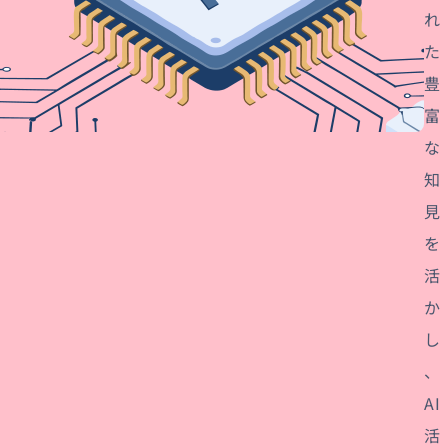
れ
た
豊
富
な
知
見
を
活
か
し
、
AI
活