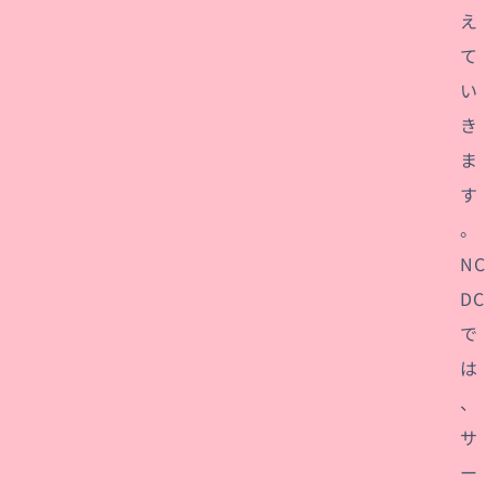
え
て
い
き
ま
す
。
NC
DC
で
は
、
サ
ー