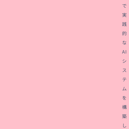
で
実
践
的
な
AI
シ
ス
テ
ム
を
構
築
し