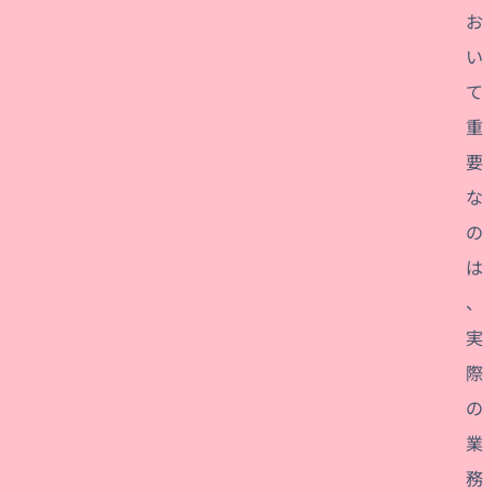
お
い
て
重
要
な
の
は
、
実
際
の
業
務