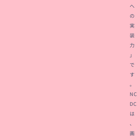
へ
の
実
装
力
」
で
す
。
NC
DC
は
、
画