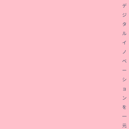
デ
ジ
タ
ル
イ
ノ
ベ
ー
シ
ョ
ン
を
一
元