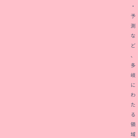
・
予
測
な
ど
、
多
岐
に
わ
た
る
領
域