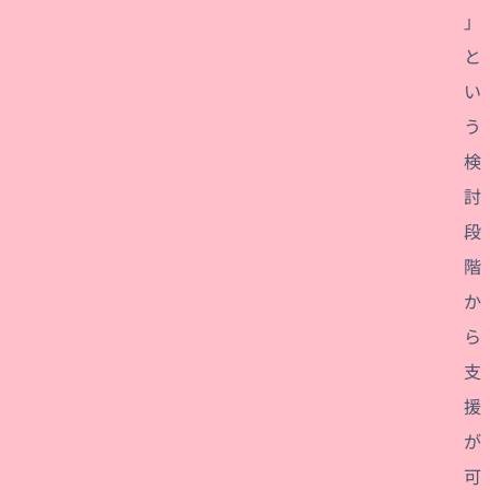
」
と
い
う
検
討
段
階
か
ら
支
援
が
可