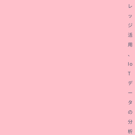
レ
ッ
ジ
活
用
、
Io
T
デ
ー
タ
の
分
析