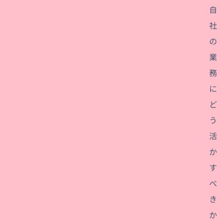
自
社
の
業
務
に
ど
う
活
か
す
べ
き
か