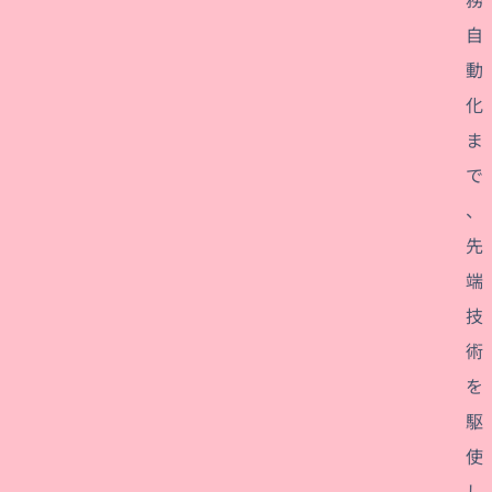
自
動
化
ま
で
、
先
端
技
術
を
駆
使
し