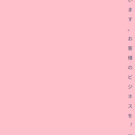
ま
す
。
お
客
様
の
ビ
ジ
ネ
ス
を
「
一