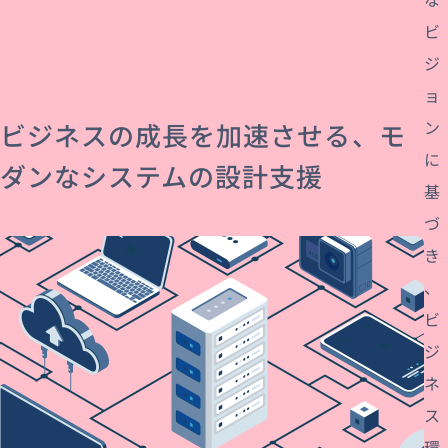
ビ
ジ
ョ
ン
ビジネスの成長を加速させる、モ
に
ダンなシステムの設計支援
基
づ
き
、
ビ
ジ
ネ
ス
環