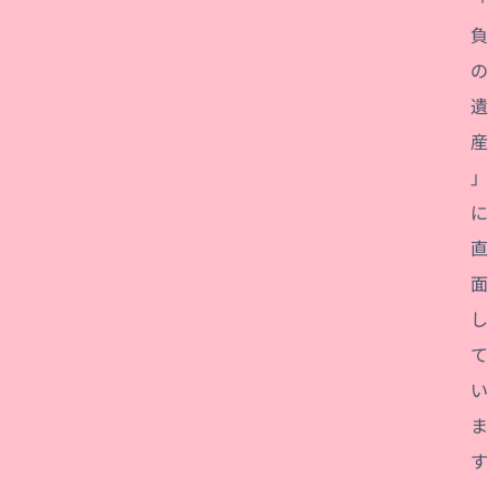
負
の
遺
産
」
に
直
面
し
て
い
ま
す
。