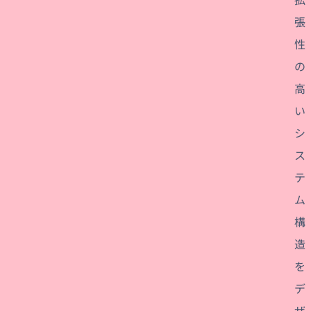
張
性
の
高
い
シ
ス
テ
ム
構
造
を
デ
ザ