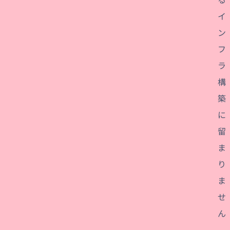
イ
ン
フ
ラ
構
築
に
留
ま
り
ま
せ
ん
。