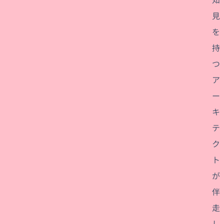
見
を
持
つ
ア
ー
キ
テ
ク
ト
が
伴
走
し