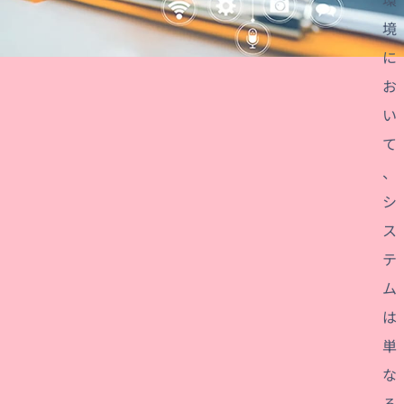
境
に
お
い
て
、
シ
ス
テ
ム
は
単
な
る