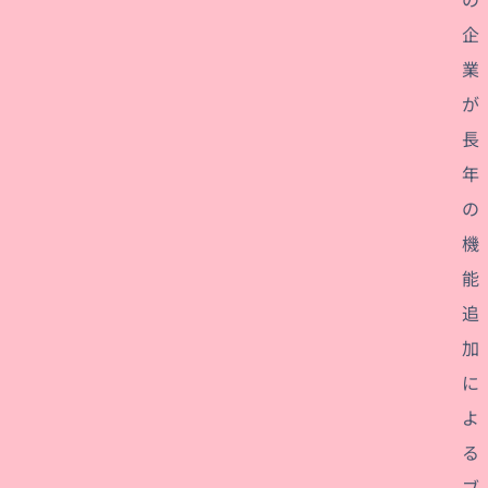
企
業
が
長
年
の
機
能
追
加
に
よ
る
ブ