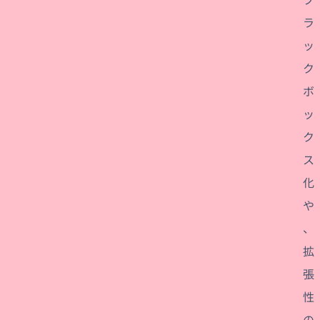
ラ
ッ
ク
ボ
ッ
ク
ス
化
や
、
拡
張
性
の