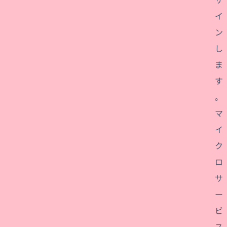
イ
ン
し
ま
す
。
マ
イ
ク
ロ
サ
ー
ビ
ス