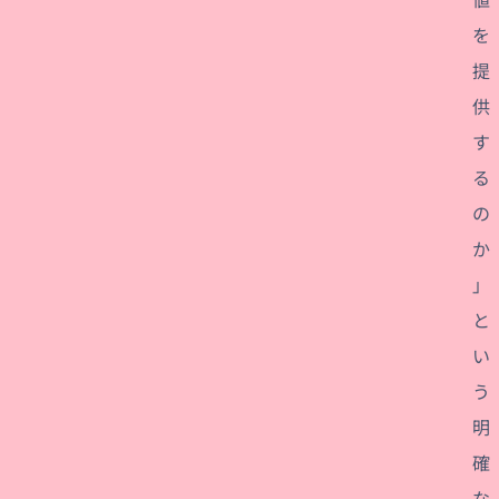
を
提
供
す
る
の
か
」
と
い
う
明
確
な