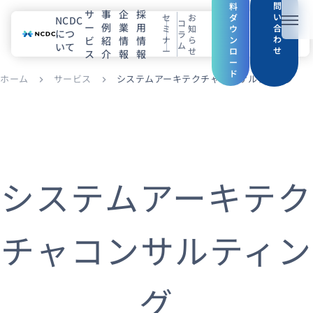
問
料
サ
事
企
採
い
セ
お
ダ
NCDC
コ
ー
例
業
用
メニ
合
ミ
知
ウ
につ
ラ
わ
ビ
紹
情
情
ナ
ら
ン
ム
いて
せ
ー
せ
ロ
ス
介
報
報
NCDCについて
ー
ド
ホーム
サービス
システムアーキテクチャコンサルティング
chevron_right
chevron_right
サービス
企業情報
事例紹介
システムアーキテク
採用情報
チャコンサルティン
セミナー
コラム
お知らせ
エンジニアブログ（Zenn）
お役立ち情報（PJ Insight）
グ