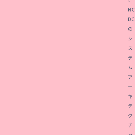
NC
DC
の
シ
ス
テ
ム
ア
ー
キ
テ
ク
チ
ャ