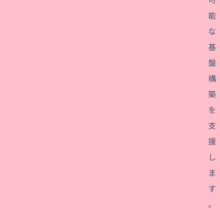
能
な
基
盤
構
築
を
支
援
し
ま
す
。