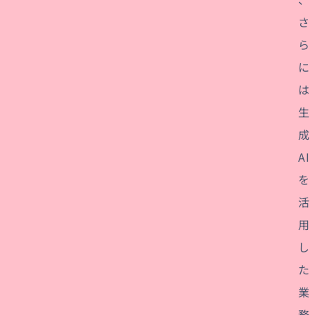
さ
ら
に
は
生
成
AI
を
活
用
し
た
業
務