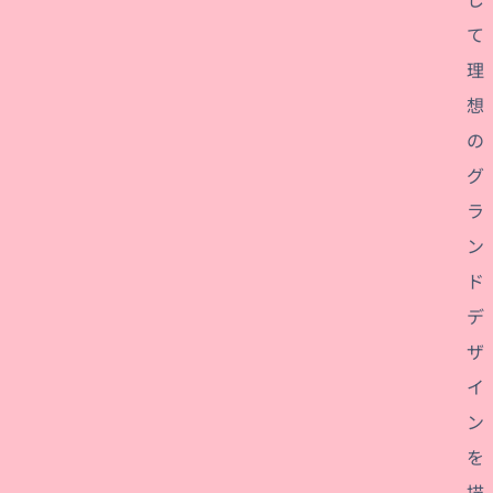
て
理
想
の
グ
ラ
ン
ド
デ
ザ
イ
ン
を
描