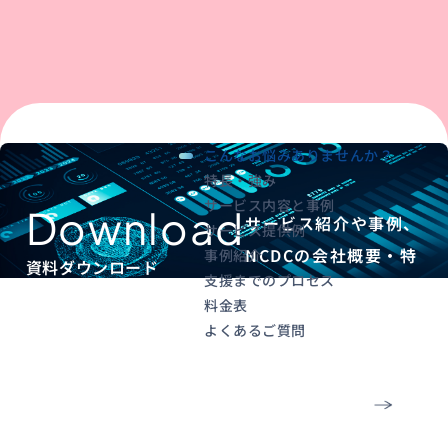
こんなお悩みありませんか？
特長・強み
サービス内容と事例
Download
サービス紹介や事例、
サービス提供例
NCDCの会社概要・特
事例紹介
資料ダウンロード
支援までのプロセス
徴がわかる資料を配布
料金表
しています。
よくあるご質問
資料ダウンロー
ドはこちら