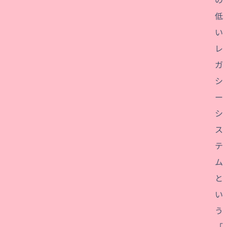
低
い
レ
ガ
シ
ー
シ
ス
テ
ム
と
い
う
「