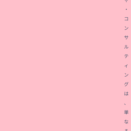
・
コ
ン
サ
ル
テ
ィ
ン
グ
は
、
単
な
る