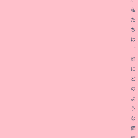
私
た
ち
は
「
誰
に
ど
の
よ
う
な
価
値