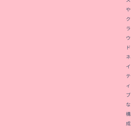
や
ク
ラ
ウ
ド
ネ
イ
テ
ィ
ブ
な
構
成
、