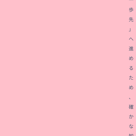
歩
先
」
へ
進
め
る
た
め
、
確
か
な
知