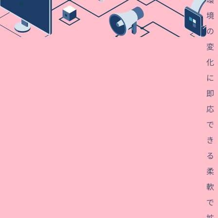
境
の
変
化
に
即
応
で
き
る
柔
軟
で
拡