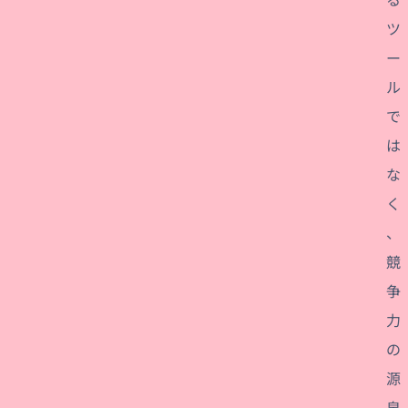
ツ
ー
ル
で
は
な
く
、
競
争
力
の
源
泉