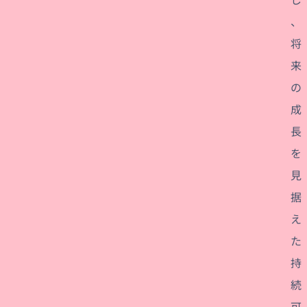
、
将
来
の
成
長
を
見
据
え
た
持
続
可