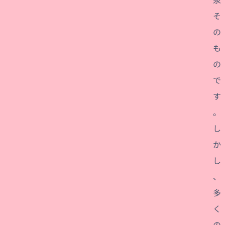
そ
の
も
の
で
す
。
し
か
し
、
多
く
の