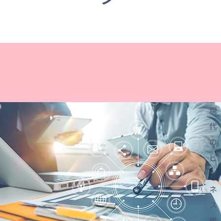
資料ダウンロード
お問い合わせ
現
代
の
ビ
ジ
ネ
ス
環